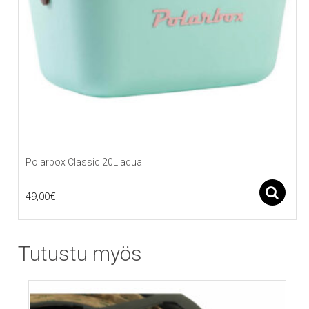
Polarbox Classic 20L aqua
A
49,00
€
Tutustu myös