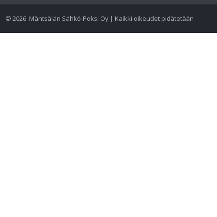
©
2026
Mäntsälän Sähkö-Poksi Oy | Kaikki oikeudet pidätetään