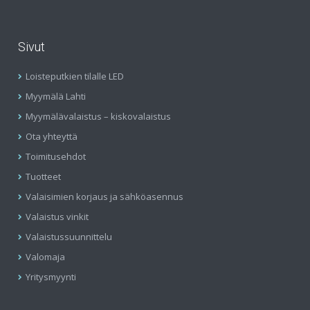
Sivut
Loisteputkien tilalle LED
Myymälä Lahti
Myymälävalaistus – kiskovalaistus
Ota yhteyttä
Toimitusehdot
Tuotteet
Valaisimien korjaus ja sähköasennus
Valaistus vinkit
Valaistussuunnittelu
Valomaja
Yritysmyynti