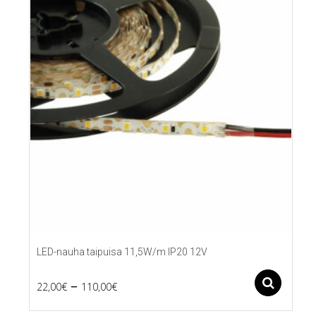
LED-nauha taipuisa 11,5W/m IP20 12V
Price
–
Ase
22,00
€
110,00
€
Tällä
range:
tuotteella