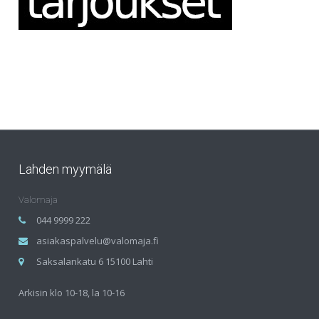
Lahden myymälä
Valomaja
044 9999 222
asiakaspalvelu@valomaja.fi
Saksalankatu 6 15100 Lahti
Arkisin klo 10-18, la 10-16