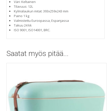
Väri: Keltainen
Tilavuus: 12L
Kylmälaukun mitat: 393x259x243 mm
Paino 1 kg
Valmistettu Euroopassa, Espanjassa
Takuu 24 kk
ISO 9001, ISO14001, BRC.
Saatat myös pitää...