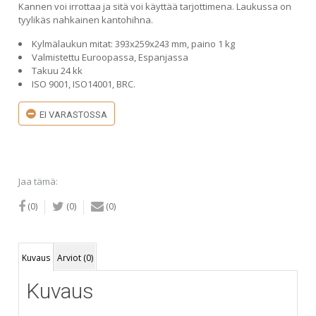
Kannen voi irrottaa ja sitä voi käyttää tarjottimena. Laukussa on
tyylikäs nahkainen kantohihna.
Kylmälaukun mitat: 393x259x243 mm, paino 1 kg
Valmistettu Euroopassa, Espanjassa
Takuu 24 kk
ISO 9001, ISO14001, BRC.
EI VARASTOSSA
Jaa tämä:
(0)
(0)
(0)
Kuvaus
Arviot (0)
Kuvaus