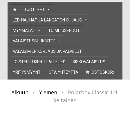
Skip
TUOTTEET
to
content
LED-NAUHAT JA LANGATON OHJAUS
MYYMÄLÄT
TOIMITUSEHDOT
VALAISTUSSUUNNITTELU
VALAISIMIEN KORJAUS JA PALVELUT
LOISTEPUTKIEN TILALLE LED
KISKOVALAISTUS
YRITYSMYYNTI
OTA YHTEYTTÄ
OSTOSKORI
Alkuun
/
Yleinen
/
Polarbox Classic 12L
keltainen