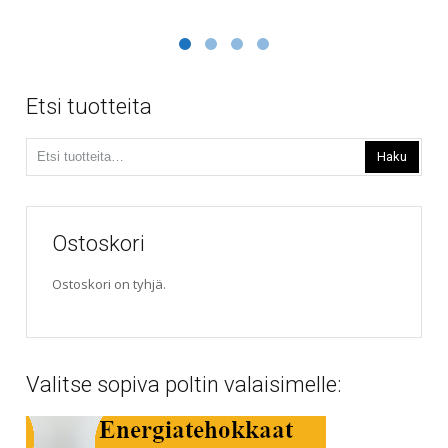
22,00€
on
useampi
through
muunnelma.
110,00€
Voit
tehdä
Etsi tuotteita
valinnat
tuotteen
Etsi:
sivulla.
Haku
Ostoskori
Ostoskori on tyhjä.
Valitse sopiva poltin valaisimelle: