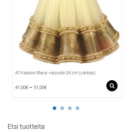
AT-Valaisin Maria -varjostin 34 cm (värikäs)
Price
–
Ase
41,00
€
51,00
€
Tällä
range:
tuotteella
41,00€
on
useampi
through
muunnelma.
51,00€
Voit
Etsi tuotteita
tehdä