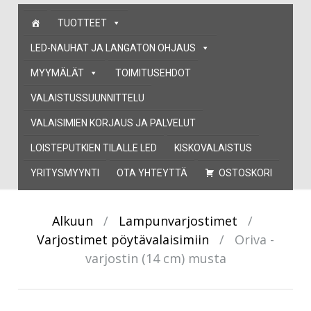
Skip
TUOTTEET
to
content
LED-NAUHAT JA LANGATON OHJAUS
MYYMÄLÄT
TOIMITUSEHDOT
VALAISTUSSUUNNITTELU
VALAISIMIEN KORJAUS JA PALVELUT
LOISTEPUTKIEN TILALLE LED
KISKOVALAISTUS
YRITYSMYYNTI
OTA YHTEYTTÄ
OSTOSKORI
Alkuun
/
Lampunvarjostimet
/
Varjostimet pöytävalaisimiin
/
Oriva -
varjostin (14 cm) musta