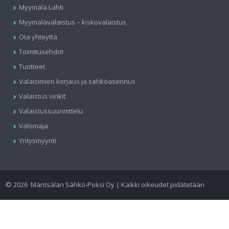
Myymälä Lahti
Myymälävalaistus – kiskovalaistus
Ota yhteyttä
Toimitusehdot
Tuotteet
Valaisimien korjaus ja sähköasennus
Valaistus vinkit
Valaistussuunnittelu
Valomaja
Yritysmyynti
©
2026
Mäntsälän Sähkö-Poksi Oy | Kaikki oikeudet pidätetään