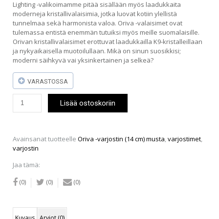
Lighting -valikoimamme pitää sisällään myös laadukkaita
moderneja kristallivalaisimia, jotka luovat kotiin ylellistä
tunnelmaa sekä harmonista valoa. Oriva -valaisimet ovat
tulemassa entistä enemmän tutuiksi myös meille suomalaisille.
Orivan kristallivalaisimet erottuvat laadukkailla K9-kristalleillaan
ja nykyaikaisella muotoilullaan. Mikä on sinun suosikkisi;
moderni säihkyvä vai yksinkertainen ja selkeä?
VARASTOSSA
Oriva
Lisää ostoskoriin
-
varjostin
(14
cm)
Avainsanat tuotteelle
Oriva -varjostin (14 cm) musta
,
varjostimet
,
musta
varjostin
määrä
Jaa tämä:
(0)
(0)
(0)
Kuvaus
Arviot (0)