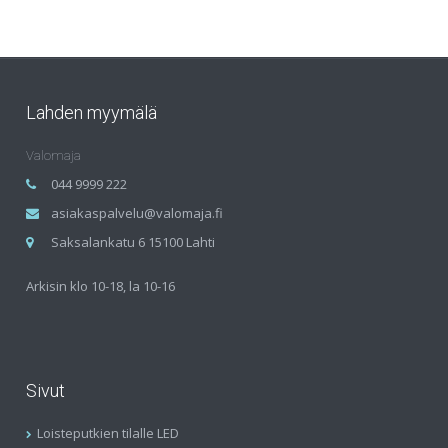
Lahden myymälä
Valomaja
044 9999 222
asiakaspalvelu@valomaja.fi
Saksalankatu 6 15100 Lahti
Arkisin klo 10-18, la 10-16
Sivut
Loisteputkien tilalle LED