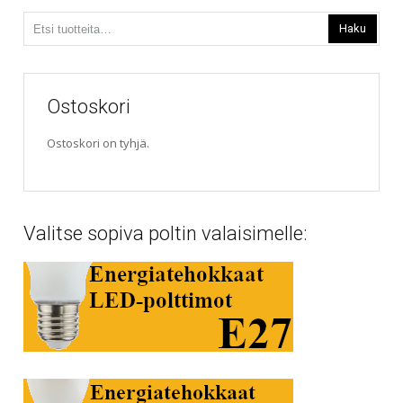
valinnat
Etsi:
tuotteen
Haku
sivulla.
Ostoskori
Ostoskori on tyhjä.
Valitse sopiva poltin valaisimelle: