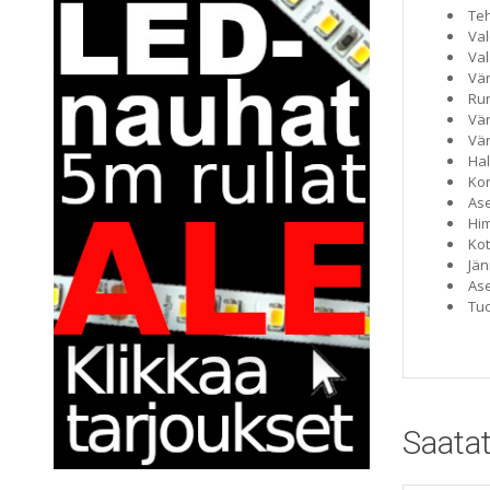
Teh
Val
Val
Vär
Run
Vär
Vär
Hal
Ko
Ase
Him
Kot
Jän
As
Tuo
Saatat