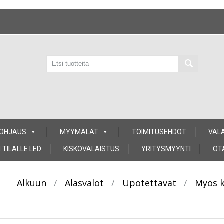
 OHJAUS
MYYMÄLÄT
TOIMITUSEHDOT
VAL
 TILALLE LED
KISKOVALAISTUS
YRITYSMYYNTI
OT
Alkuun
/
Alasvalot
/
Upotettavat
/
Myös k