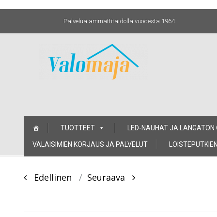
Palvelua ammattitaidolla vuodesta 1964
Skip
TUOTTEET
LED-NAUHAT JA LANGATON
to
content
VALAISIMIEN KORJAUS JA PALVELUT
LOISTEPUTKIEN
Post
Edellinen
Seuraava
navigation