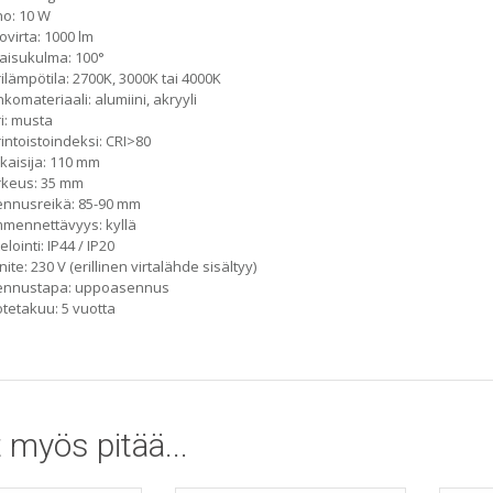
o: 10 W
ovirta: 1000 lm
aisukulma: 100°
ilämpötila: 2700K, 3000K tai 4000K
komateriaali: alumiini, akryyli
i: musta
intoistoindeksi: CRI>80
kaisija: 110 mm
rkeus: 35 mm
nnusreikä: 85-90 mm
mennettävyys: kyllä
elointi: IP44 / IP20
nite: 230 V (erillinen virtalähde sisältyy)
ennustapa: uppoasennus
tetakuu: 5 vuotta
 myös pitää...