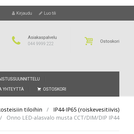
Kirjaudu
Luo tili
Asiakaspalvelu
Ostoskori
044 9999 222
AISTUSSUUNNITTELU
A YHTEYTTÄ
OSTOSKORI
osteisiin tiloihin
/
IP44-IP65 (roiskevesitiivis)
/
Onno LED-alasvalo musta CCT/DIM/DIP IP44