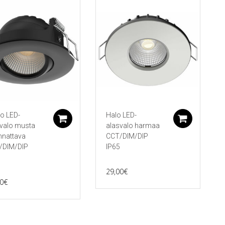
o LED-
Halo LED-
koriin
Lisää ostoskoriin
Lisää 
valo musta
alasvalo harmaa
nnattava
CCT/DIM/DIP
/DIM/DIP
IP65
29,00
€
0
€