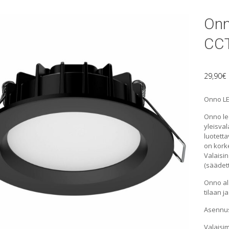
Onn
CCT
29,90
€
Onno LE
Onno led
yleisval
luotett
on korke
Valaisin
(säädett
Onno al
tilaan j
Asennus
Valaisi