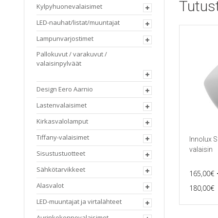
Tutus
Kylpyhuonevalaisimet
LED-nauhat/listat/muuntajat
Lampunvarjostimet
Pallokuvut / varakuvut /
valaisinpylväät
Design Eero Aarnio
Lastenvalaisimet
Kirkasvalolamput
Tiffany-valaisimet
Innolux Si
valaisin
Sisustustuotteet
Sähkötarvikkeet
165,00
€
P
Alasvalot
180,00
€
Tällä
LED-muuntajat ja virtalähteet
tuotteella
on
Aurinkokennovalaisimet