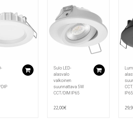
-
Sulo LED-
Lum
Lisää ostoskoriin
Lisää ostos
alasvalo
alas
n
valkoinen
suu
/DIP
suunnattava 5W
CCT
CCT/DIM IP65
IP65
22,00
€
29,9