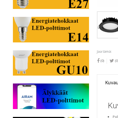
Jaa tämä:
(0)
(0
Kuva
Ku
Pol