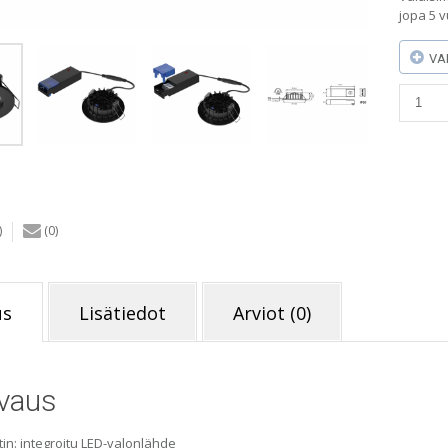
jopa 5 
VA
Onno
LED-
alasval
musta
CCT/DI
IP44
määrä
)
(0)
us
Lisätiedot
Arviot (0)
vaus
tin: integroitu LED-valonlähde