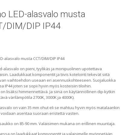
o LED-alasvalo musta
/DIM/DIP IP44
D-alasvalo musta CCT/DIM/DIP IP44
-alasvalo on pieni, tyylikäs ja monipuolinen upotettava
aisin. Laadukkaat komponentit ja tiivis kotelointi tekevät siitä
avan vaihtoehdon useaan eri asennuskohteeseen. Suojaluokka
a IP44 joten se sopii hyvin myös kosteisiin tiloihin.
 on lisäksi himmennettävä. Ja siinä on käytännöllinen dip-kytkin
ävä värilämpötila 2700K, 3000K ja 4000K).
asvalo on vain 35 mm ohut eli se mahtuu hyvin myös matalaankin
a voidaan asentaa suoraan eristettä vasten.
aukko on 85-90 mm. Valaisimen mukana on erillinen muuntaja.
messa on laadukkaat komponentit ja valaisimelle myönnetään