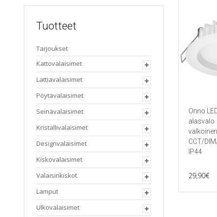
Tuotteet
Tarjoukset
Kattovalaisimet
Lattiavalaisimet
Pöytävalaisimet
Seinävalaisimet
Onno LED
alasvalo
Kristallivalaisimet
valkoine
CCT/DIM
Designvalaisimet
IP44
Kiskovalaisimet
Valaisinkiskot
29,90
€
Lamput
Ulkovalaisimet