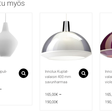
tu myös
puli-
Innolux Kuplat-
Inno
Asetukset
Asetukset
valaisin 400 mm
vala
savunharmaa
viole
–
–
165,00
€
165
rice
Price
190,00
€
190
range:
Tällä
Tällä
range:
165,00€
tuotteella
tuott