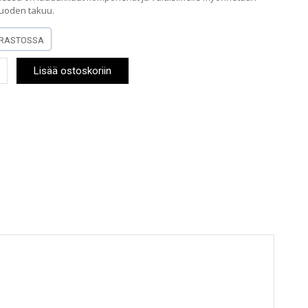
vuoden takuu.
RASTOSSA
Lisää ostoskoriin
o
M/DIP