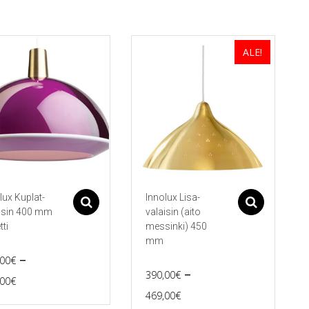
ALE!
lux Kuplat-
Innolux Lisa-
Asetukset
Asetu
isin 400 mm
valaisin (aito
tti
messinki) 450
mm
–
,00
€
–
390,00
€
Price
,00
€
Price
469,00
€
range:
eella