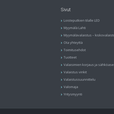
Sivut
Loisteputkien tilalle LED
Myymälä Lahti
Myymälävalaistus – kiskovalaist
Ota yhteyttä
Toimitusehdot
Tuotteet
Valaisimien korjaus ja sähköas
Valaistus vinkit
Valaistussuunnittelu
Valomaja
Yritysmyynti