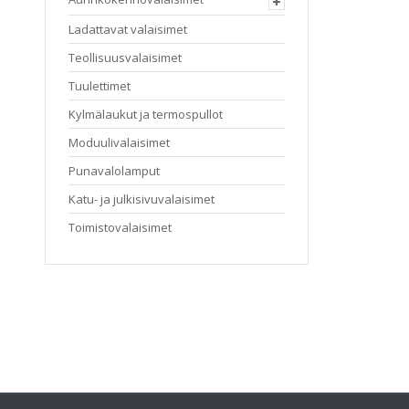
useampi
Ladattavat valaisimet
muunnel
Voit
Teollisuusvalaisimet
tehdä
valinnat
Tuulettimet
tuotteen
Kylmälaukut ja termospullot
sivulla.
Moduulivalaisimet
Punavalolamput
Katu- ja julkisivuvalaisimet
Toimistovalaisimet