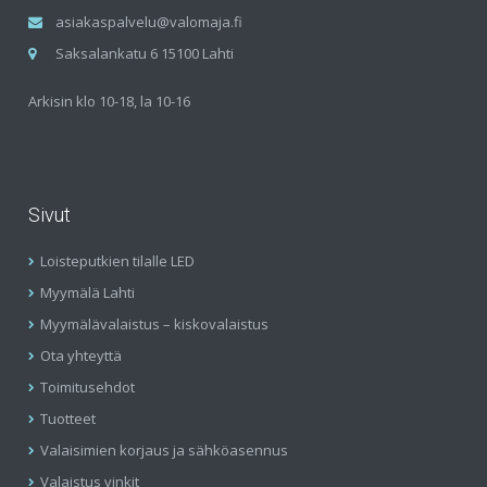
asiakaspalvelu@valomaja.fi
Saksalankatu 6 15100 Lahti
Arkisin klo 10-18, la 10-16
Sivut
Loisteputkien tilalle LED
Myymälä Lahti
Myymälävalaistus – kiskovalaistus
Ota yhteyttä
Toimitusehdot
Tuotteet
Valaisimien korjaus ja sähköasennus
Valaistus vinkit