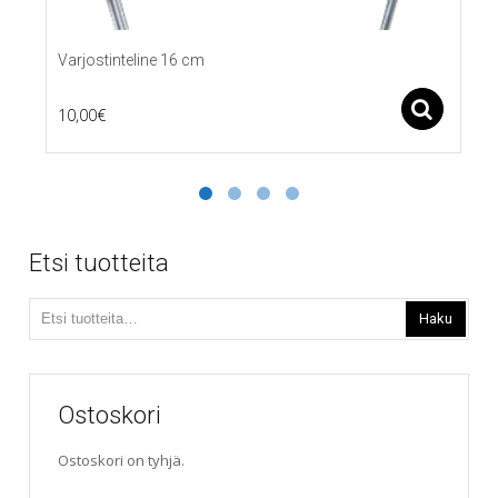
Varjostinteline 16 cm
Ase
10,00
€
Etsi tuotteita
Etsi:
Haku
Ostoskori
Ostoskori on tyhjä.