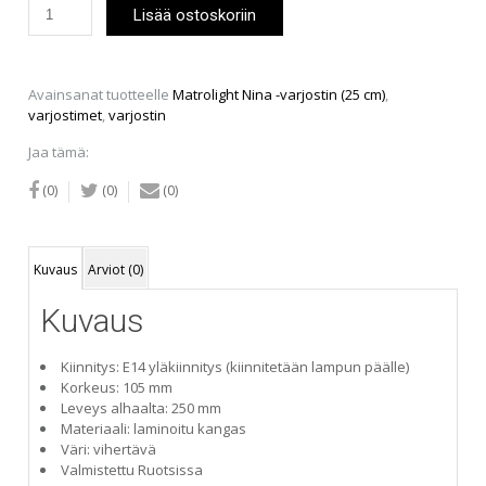
Matrolight
Lisää ostoskoriin
Nina
-
varjostin
(25
Avainsanat tuotteelle
Matrolight Nina -varjostin (25 cm)
,
cm)
varjostimet
,
varjostin
vihreä
määrä
Jaa tämä:
(0)
(0)
(0)
Kuvaus
Arviot (0)
Kuvaus
Kiinnitys: E14 yläkiinnitys (kiinnitetään lampun päälle)
Korkeus: 105 mm
Leveys alhaalta: 250 mm
Materiaali: laminoitu kangas
Väri: vihertävä
Valmistettu Ruotsissa