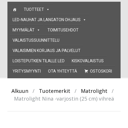
Skip
TUOTTEET
to
content
LED-NAUHAT JA LANGATON OHJAUS
MYYMÄLÄT
TOIMITUSEHDOT
VALAISTUSSUUNNITTELU
VALAISIMIEN KORJAUS JA PALVELUT
LOISTEPUTKIEN TILALLE LED
KISKOVALAISTUS
YRITYSMYYNTI
OTA YHTEYTTÄ
OSTOSKORI
Alkuun
/
Tuotemerkit
/
Matrolight
/
Matrolight Nina -varjostin (25 cm) vihreä