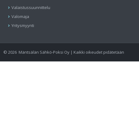
Valaistussuunnittelu
Valomaja
Yritysmyynti
©
2026
Mäntsälän Sähkö-Poksi Oy | Kaikki oikeudet pidätetään