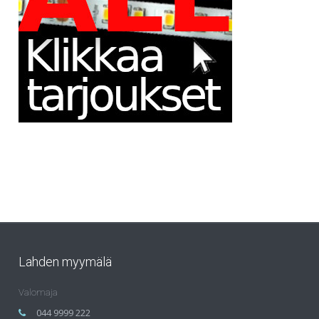
Lahden myymälä
Valomaja
044 9999 222