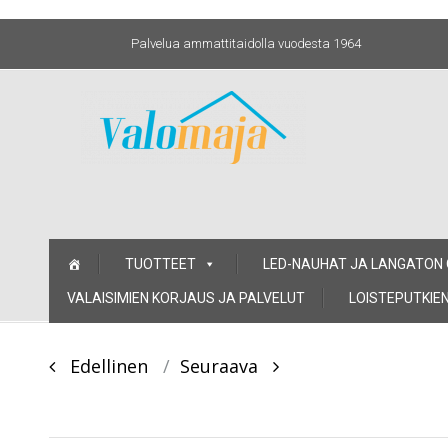
Palvelua ammattitaidolla vuodesta 1964
Skip
TUOTTEET
LED-NAUHAT JA LANGATON
to
content
VALAISIMIEN KORJAUS JA PALVELUT
LOISTEPUTKIEN
Post
Edellinen
Seuraava
navigation