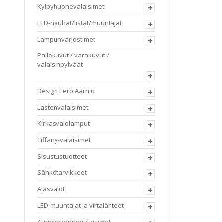
Kylpyhuonevalaisimet
LED-nauhat/listat/muuntajat
Lampunvarjostimet
Pallokuvut / varakuvut /
valaisinpylväät
Design Eero Aarnio
Lastenvalaisimet
Kirkasvalolamput
Tiffany-valaisimet
Sisustustuotteet
Sähkötarvikkeet
Alasvalot
LED-muuntajat ja virtalähteet
Aurinkokennovalaisimet