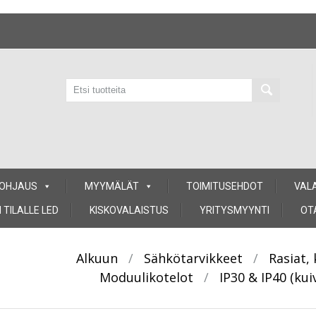
 OHJAUS
MYYMÄLÄT
TOIMITUSEHDOT
VAL
 TILALLE LED
KISKOVALAISTUS
YRITYSMYYNTI
OT
Alkuun
/
Sähkötarvikkeet
/
Rasiat,
Moduulikotelot
/
IP30 & IP40 (kuiv