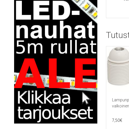
Tutus
Lampunpi
valkoinen
7,50
€