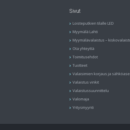
Sivut
Loisteputkien tilalle LED
Myymälä Lahti
Myymälävalaistus – kiskovalaist
Ota yhteyttä
Toimitusehdot
Tuotteet
Valaisimien korjaus ja sähköas
Valaistus vinkit
Valaistussuunnittelu
Valomaja
Yritysmyynti