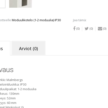
määrä
otteelle
Moduulikotelo (1-2 moduulia) IP30
Jaa tämä:
(0)
(0)
(0)
us
Arviot (0)
vaus
rkki: Malmbergs
elointiluokka: IP30
uulipaikat: 1-2 moduulia
rkeus: 130mm
veys: 52mm
vyys: 60 mm
iit liitinkiskot: Ei