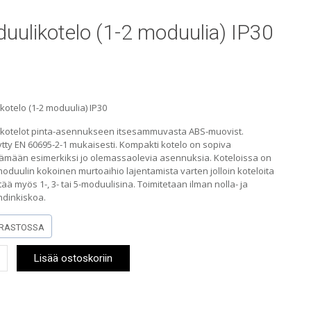
uulikotelo (1-2 moduulia) IP30
otelo (1-2 moduulia) IP30
kotelot pinta-asennukseen itsesammuvasta ABS-muovist.
tty EN 60695-2-1 mukaisesti. Kompakti kotelo on sopiva
ämään esimerkiksi jo olemassaolevia asennuksia. Koteloissa on
duulin kokoinen murtoaihio lajentamista varten jolloin koteloita
tää myös 1-, 3- tai 5-moduulisina. Toimitetaan ilman nolla- ja
hdinkiskoa.
RASTOSSA
ikotelo
Lisää ostoskoriin
ia)