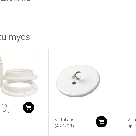
tu myös
din,
Lisää ostoskoriin
 (E27)
Kattokansi
Vala
Lisää ostos
(AKK20.1)
ripu