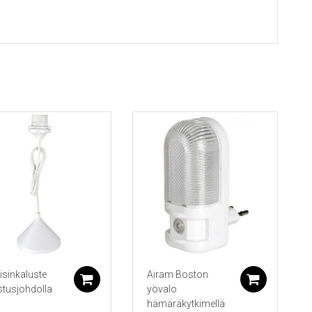
isinkaluste
Airam Boston
koriin
Lisää ostoskoriin
Lisää 
stusjohdolla
yövalo
hämäräkytkimellä