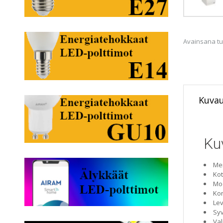
Avainsana tu
Kuva
Ku
Me
Kot
Mod
Ko
Le
Sy
Valm