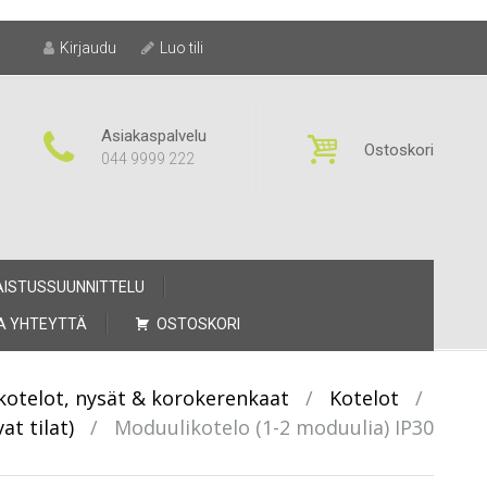
Kirjaudu
Luo tili
Asiakaspalvelu
Ostoskori
044 9999 222
AISTUSSUUNNITTELU
A YHTEYTTÄ
OSTOSKORI
 kotelot, nysät & korokerenkaat
/
Kotelot
/
at tilat)
/
Moduulikotelo (1-2 moduulia) IP30