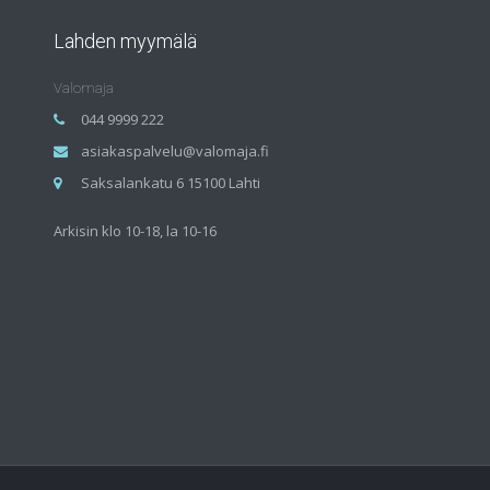
Lahden myymälä
Valomaja
044 9999 222
asiakaspalvelu@valomaja.fi
Saksalankatu 6 15100 Lahti
Arkisin klo 10-18, la 10-16