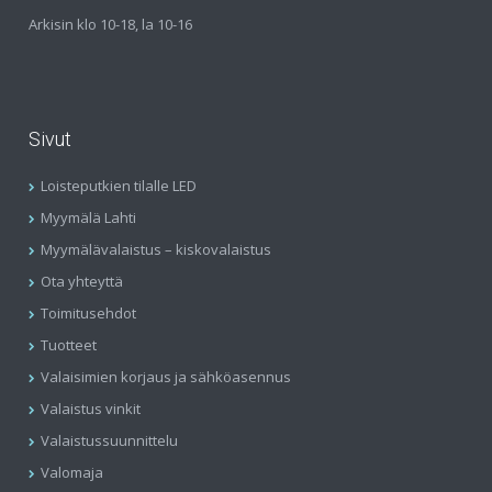
Arkisin klo 10-18, la 10-16
Sivut
Loisteputkien tilalle LED
Myymälä Lahti
Myymälävalaistus – kiskovalaistus
Ota yhteyttä
Toimitusehdot
Tuotteet
Valaisimien korjaus ja sähköasennus
Valaistus vinkit
Valaistussuunnittelu
Valomaja