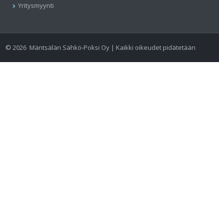
Yritysmyynti
©
2026
Mäntsälän Sähkö-Poksi Oy | Kaikki oikeudet pidätetään