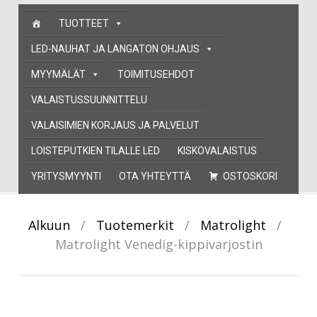
Skip
TUOTTEET
to
content
LED-NAUHAT JA LANGATON OHJAUS
MYYMÄLÄT
TOIMITUSEHDOT
VALAISTUSSUUNNITTELU
VALAISIMIEN KORJAUS JA PALVELUT
LOISTEPUTKIEN TILALLE LED
KISKOVALAISTUS
YRITYSMYYNTI
OTA YHTEYTTÄ
OSTOSKORI
Alkuun
/
Tuotemerkit
/
Matrolight
/
Matrolight Venedig-kippivarjostin