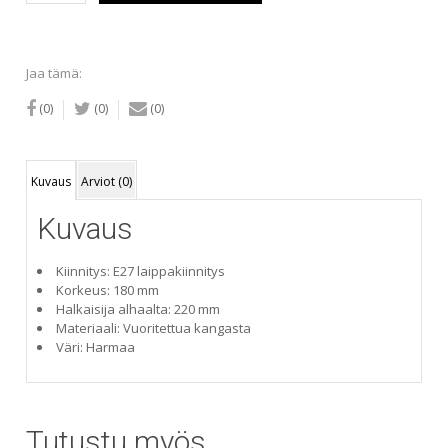
kippivarjostin
määrä
Jaa tämä:
(0)
(0)
(0)
Kuvaus
Arviot (0)
Kuvaus
Kiinnitys: E27 laippakiinnitys
Korkeus: 180 mm
Halkaisija alhaalta: 220 mm
Materiaali: Vuoritettua kangasta
Väri: Harmaa
Tutustu myös