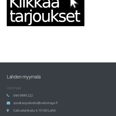
Lahden myymälä
Valomaja
044 9999 222
asiakaspalvelu@valomaja.fi
Saksalankatu 6 15100 Lahti