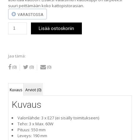
suuri peittämään koko kattopistorasian.
VARASTOSSA
Matrolight
Lisää ostoskoriin
Nipa
-
biljardivalaisin
määrä
Jaa tämä:
(0)
(0)
(0)
Kuvaus
Arviot (0)
Kuvaus
Valonlähde: 3 x E27 (ei sisälly toimitukseen)
Teho: 3 x Max. 60W
Pituus: 550 mm
Leveys: 190 mm