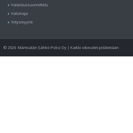
Valaistussuunnittelu
Valomaja
Yritysmyynti
©
2026
Mäntsälän Sähkö-Poksi Oy | Kaikki oikeudet pidätetään