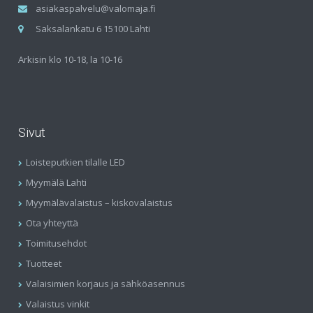
asiakaspalvelu@valomaja.fi
Saksalankatu 6 15100 Lahti
Arkisin klo 10-18, la 10-16
Sivut
Loisteputkien tilalle LED
Myymälä Lahti
Myymälävalaistus – kiskovalaistus
Ota yhteyttä
Toimitusehdot
Tuotteet
Valaisimien korjaus ja sähköasennus
Valaistus vinkit