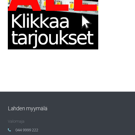
Lahden myymälä
Valomaja
044 9999 222