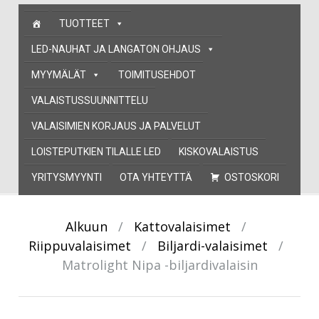
Skip
TUOTTEET
to
content
LED-NAUHAT JA LANGATON OHJAUS
MYYMÄLÄT
TOIMITUSEHDOT
VALAISTUSSUUNNITTELU
VALAISIMIEN KORJAUS JA PALVELUT
LOISTEPUTKIEN TILALLE LED
KISKOVALAISTUS
YRITYSMYYNTI
OTA YHTEYTTÄ
OSTOSKORI
Alkuun
/
Kattovalaisimet
/
Riippuvalaisimet
/
Biljardi-valaisimet
/
Matrolight Nipa -biljardivalaisin