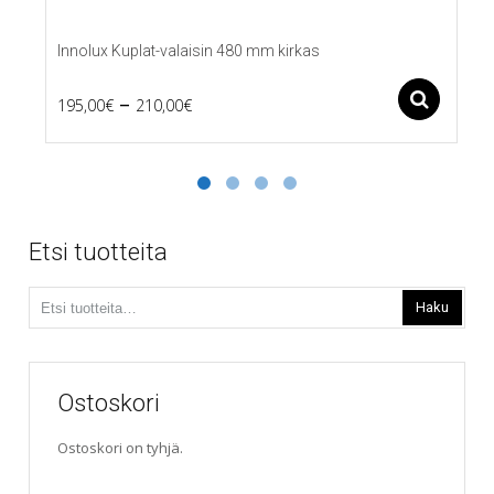
Innolux Kuplat-valaisin 480 mm kirkas
Price
–
Ase
195,00
€
210,00
€
Tällä
range:
tuotteella
195,00€
on
useampi
through
muunnelma.
210,00€
Voit
Etsi tuotteita
tehdä
valinnat
Etsi:
tuotteen
Haku
sivulla.
Ostoskori
Ostoskori on tyhjä.