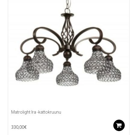
Matrolight Ira -kattokruunu
L
330,00
€