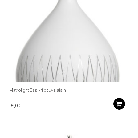
Matrolight Essi -riippuvalaisin
Li
99,00
€