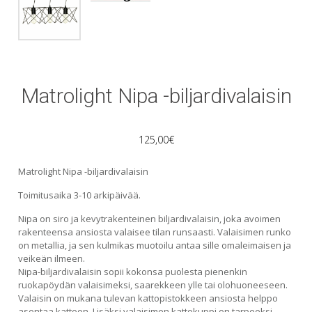
Matrolight Nipa -biljardivalaisin
125,00
€
Matrolight Nipa -biljardivalaisin
Toimitusaika 3-10 arkipäivää.
Nipa on siro ja kevytrakenteinen biljardivalaisin, joka avoimen
rakenteensa ansiosta valaisee tilan runsaasti. Valaisimen runko
on metallia, ja sen kulmikas muotoilu antaa sille omaleimaisen ja
veikeän ilmeen.
Nipa-biljardivalaisin sopii kokonsa puolesta pienenkin
ruokapöydän valaisimeksi, saarekkeen ylle tai olohuoneeseen.
Valaisin on mukana tulevan kattopistokkeen ansiosta helppo
asentaa kattoon. Lisäksi valaisimen kattokuppi on tarpeeksi