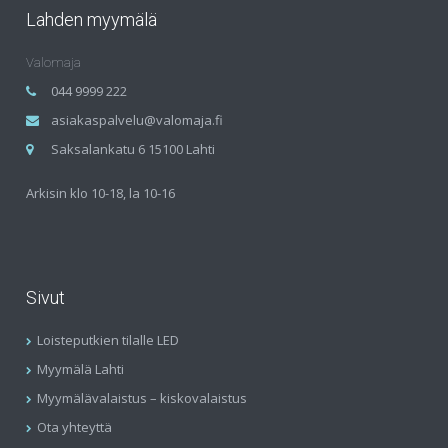
Lahden myymälä
Valomaja
044 9999 222
asiakaspalvelu@valomaja.fi
Saksalankatu 6 15100 Lahti
Arkisin klo 10-18, la 10-16
Sivut
Loisteputkien tilalle LED
Myymälä Lahti
Myymälävalaistus – kiskovalaistus
Ota yhteyttä