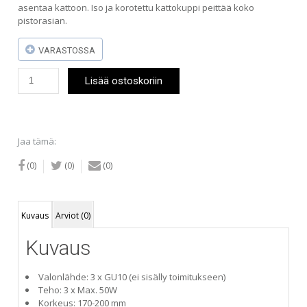
asentaa kattoon. Iso ja korotettu kattokuppi peittää koko
pistorasian.
VARASTOSSA
Matrolight
Lisää ostoskoriin
Metis-
3P
-
kohdevalaisin
(musta)
Jaa tämä:
määrä
(0)
(0)
(0)
Kuvaus
Arviot (0)
Kuvaus
Valonlähde: 3 x GU10 (ei sisälly toimitukseen)
Teho: 3 x Max. 50W
Korkeus: 170-200 mm