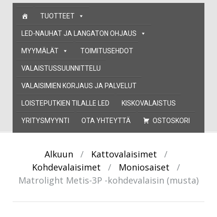
Skip
TUOTTEET
to
content
LED-NAUHAT JA LANGATON OHJAUS
MYYMÄLÄT
TOIMITUSEHDOT
VALAISTUSSUUNNITTELU
VALAISIMIEN KORJAUS JA PALVELUT
LOISTEPUTKIEN TILALLE LED
KISKOVALAISTUS
YRITYSMYYNTI
OTA YHTEYTTÄ
OSTOSKORI
Alkuun
/
Kattovalaisimet
/
Kohdevalaisimet
/
Moniosaiset
/
Matrolight Metis-3P -kohdevalaisin (musta)