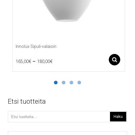
Innolux Sipuli-valaisin
Price
–
Ase
165,00
€
180,00
€
Tällä
range:
tuotteella
165,00€
on
useampi
through
muunnelma.
180,00€
Voit
Etsi tuotteita
tehdä
valinnat
Etsi:
tuotteen
Haku
sivulla.