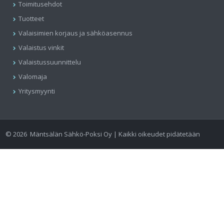
Toimitusehdot
Tuotteet
Valaisimien korjaus ja sähköasennus
Valaistus vinkit
Valaistussuunnittelu
Valomaja
Yritysmyynti
©
2026
Mäntsälän Sähkö-Poksi Oy | Kaikki oikeudet pidätetään