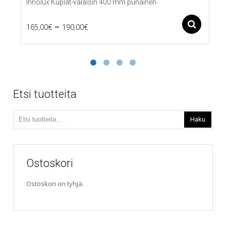
Innolux Kuplat-valaisin 400 mm punainen
Price
–
Ase
165,00
€
190,00
€
Tällä
range:
tuotteella
165,00€
on
useampi
through
muunnelma.
190,00€
Voit
Etsi tuotteita
tehdä
valinnat
Etsi:
tuotteen
Haku
sivulla.
Ostoskori
Ostoskori on tyhjä.