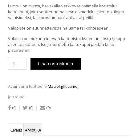
Lumo-1 on musta, hauskalla verkkovarjostimella koristeltu
kattospotti, joka sopii erinomaisesti esimerkiksi pienten tilojen
valaisimeksi, tai korostamaan taulua tai peiliä.
Valopiste on suunnattavissa haluamaasi kohteeseen.
Valaisin on mukana tulevan kattopistokkseen ansiosta helppo
asentaa kattoon. Iso ja korotettu kattokuppi peittää koko
pistorasian.
Matrolight
Lisää ostoskoriin
Lumo
1-
os.
määrä
Avainsana tuotteelle
Matrolight Lumo
Jaa tämä:
(0)
(0)
(0)
Kuvaus
Arviot (0)