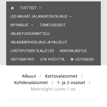
Skip
TUOTTEET
to
content
LED-NAUHAT JA LANGATON OHJAUS
MYYMÄLÄT
TOIMITUSEHDOT
VALAISTUSSUUNNITTELU
VALAISIMIEN KORJAUS JA PALVELUT
LOISTEPUTKIEN TILALLE LED
KISKOVALAISTUS
YRITYSMYYNTI
OTA YHTEYTTÄ
OSTOSKORI
Alkuun
/
Kattovalaisimet
/
Kohdevalaisimet
/
1- ja 2-osaiset
/
Matrolight Lumo 1-os.