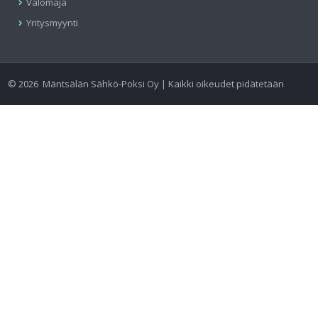
Valomaja
Yritysmyynti
©
2026
Mäntsälän Sähkö-Poksi Oy | Kaikki oikeudet pidätetään