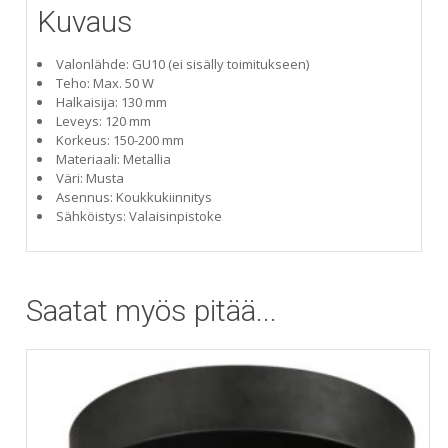
Kuvaus
Valonlähde: GU10 (ei sisälly toimitukseen)
Teho: Max. 50 W
Halkaisija: 130 mm
Leveys: 120 mm
Korkeus: 150-200 mm
Materiaali: Metallia
Väri: Musta
Asennus: Koukkukiinnitys
Sähköistys: Valaisinpistoke
Saatat myös pitää...