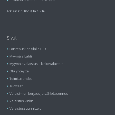
Arkisin klo 10-18, la 10-16
Sivut
Loisteputkien tilalle LED
Myymälä Lahti
Myymälävalaistus – kiskovalaistus
Ota yhteyttä
Toimitusehdot
Tuotteet
Valaisimien korjaus ja sähköasennus
Valaistus vinkit
Valaistussuunnittelu