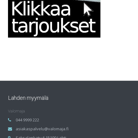
Lahden myymälä
Valomaja
044 9999 222
asiakaspalvelu@valomaja.fi
Saksalankatu 6 15100 Lahti