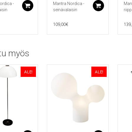
ordica -
Mantra Nordica -
Mant
Lisää ostoskoriin
Lisää ostos
isin
seinävalaisin
riip
109,00
€
139
tu myös
ALE!
ALE!