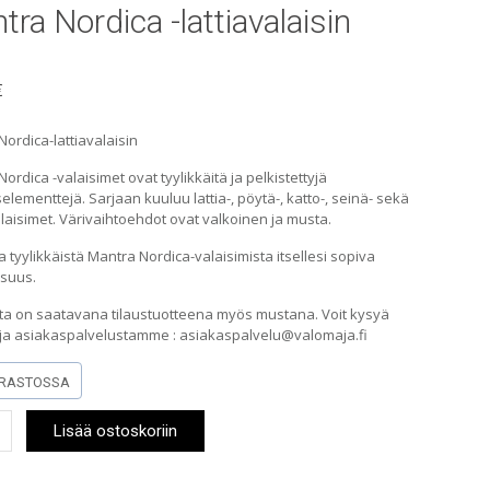
ra Nordica -lattiavalaisin
€
ordica-lattiavalaisin
ordica -valaisimet ovat tyylikkäitä ja pelkistettyjä
elementtejä. Sarjaan kuuluu lattia-, pöytä-, katto-, seinä- sekä
laisimet. Värivaihtoehdot ovat valkoinen ja musta.
tyylikkäistä Mantra Nordica-valaisimista itsellesi sopiva
suus.
nta on saatavana tilaustuotteena myös mustana. Voit kysyä
toja asiakaspalvelustamme : asiakaspalvelu@valomaja.fi
RASTOSSA
Lisää ostoskoriin
a
alaisin