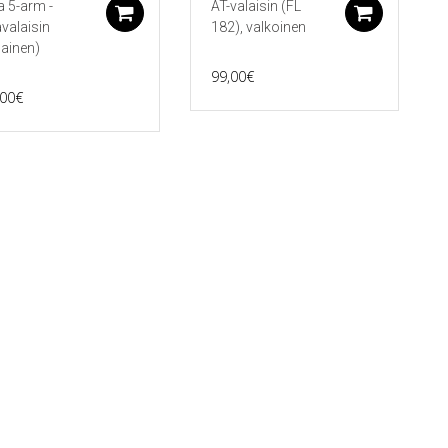
a 5-arm -
AT-valaisin (FL
koriin
Lisää ostoskoriin
Lisää 
avalaisin
182), valkoinen
ainen)
99,00
€
,00
€