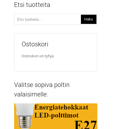
Etsi tuotteita
Etsi:
Haku
Ostoskori
Ostoskori on tyhjä.
Valitse sopiva poltin
valaisimelle: