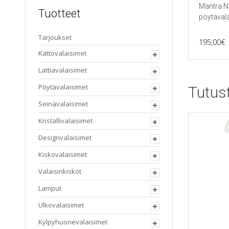
Mantra N
Tuotteet
pöytävala
Tarjoukset
195,00
€
Kattovalaisimet
Lattiavalaisimet
Pöytävalaisimet
Tutus
Seinävalaisimet
Kristallivalaisimet
Designvalaisimet
Kiskovalaisimet
Valaisinkiskot
Lamput
Ulkovalaisimet
Kylpyhuonevalaisimet