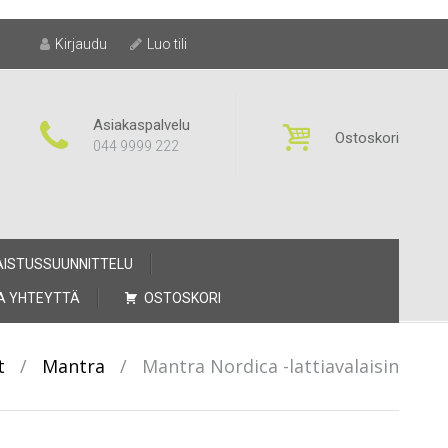
Kirjaudu
Luo tili
Asiakaspalvelu
Ostoskori
044 9999 222
AISTUSSUUNNITTELU
A YHTEYTTÄ
OSTOSKORI
t
/
Mantra
/
Mantra Nordica -lattiavalaisin