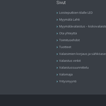
Sivut
Loisteputkien tilalle LED
Myymälä Lahti
Myymälävalaistus – kiskovalaist
Ota yhteyttä
Toimitusehdot
Tuotteet
Valaisimien korjaus ja sähköas
Valaistus vinkit
Valaistussuunnittelu
Valomaja
Yritysmyynti