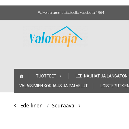
Palvelua ammattitaidolla vuodesta 1964
Skip
TUOTTEET
LED-NAUHAT JA LANGATON
to
content
VALAISIMIEN KORJAUS JA PALVELUT
LOISTEPUTKIEN
Post
Edellinen
Seuraava
navigation