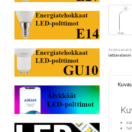
Avainsanat t
lattiavalaisin
Kuva
Ku
Val
Teh