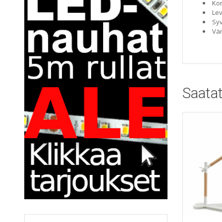
Ko
Le
Sy
Vär
Saatat