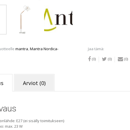
määrä
uotteelle
mantra
,
Mantra Nordica-
Jaa tämä:
(0)
(0)
(0)
us
Arviot (0)
vaus
onlähde: E27 (ei sisälly toimitukseen)
o: max. 23 W