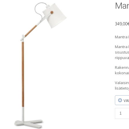
Mant
349,00
Mantra N
Mantra N
sisustus
riippuva
Rakenna 
kokonai
Valaisi
lisätie
VA
Mantra
Nordic
-
lattiav