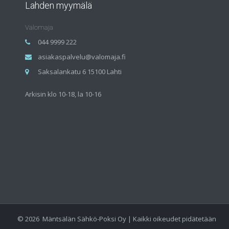
Lahden myymälä
Valomaja
044 9999 222
asiakaspalvelu@valomaja.fi
Saksalankatu 6 15100 Lahti
Arkisin klo 10-18, la 10-16
©
2026
Mäntsälän Sähkö-Poksi Oy | Kaikki oikeudet pidätetään