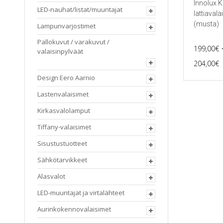
Innolux K
LED-nauhat/listat/muuntajat
lattiavala
(musta)
Lampunvarjostimet
Pallokuvut / varakuvut /
199,00
€
valaisinpylväät
P
204,00
€
Tällä
Design Eero Aarnio
tuotteella
on
Lastenvalaisimet
useampi
Kirkasvalolamput
muunnel
Voit
Tiffany-valaisimet
tehdä
valinnat
Sisustustuotteet
tuotteen
sivulla.
Sähkötarvikkeet
Alasvalot
LED-muuntajat ja virtalähteet
Aurinkokennovalaisimet