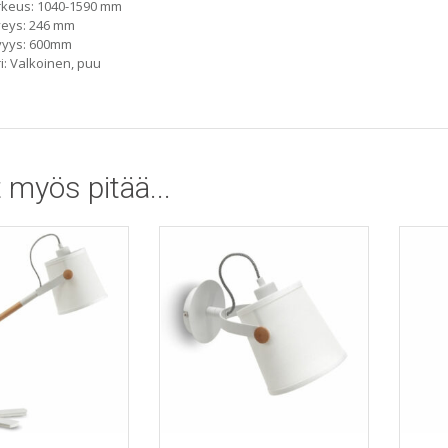
rkeus: 1040-1590 mm
veys: 246 mm
vyys: 600mm
i: Valkoinen, puu
 myös pitää...