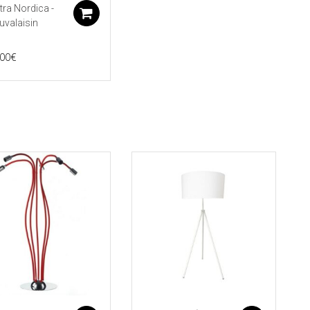
ra Nordica -
koriin
Lisää ostoskoriin
puvalaisin
,00
€