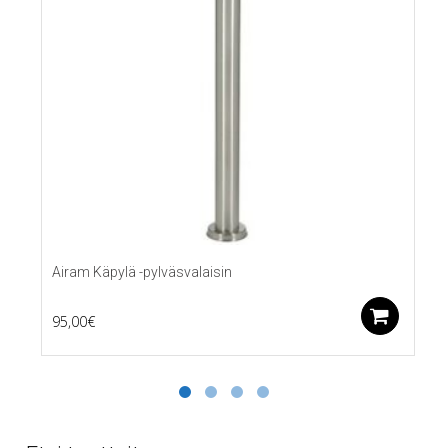
Airam Käpylä -pylväsvalaisin
Lis
95,00
€