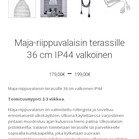
Maja-riippuvalaisin terassille
36 cm IP44 valkoinen
Price
–
179,00
€
199,00
€
range:
Maja-riippuvalaisin terassille 36 cm valkoinen IP44
179,00€
Toimitusmyynti 2-3 viikkoa.
Maja-riippuvalaisin on valmistettu rottingista ja soveltuu
through
erinomaisesti ulkokäyttöön. Ulkona käytettäessä varjostimen
pintaan muodostuu ajan kuluessa hieno patina. Ulkovalaisin
199,00€
pistokkeella. Valaisin toimitetaan terassille tai parvekkeelle
sopivalla kumikaapelilla, joka kytketään suoraan