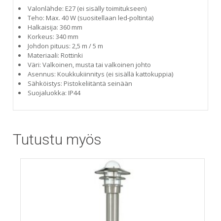
Valonlähde: E27 (ei sisälly toimitukseen)
Teho: Max. 40 W (suositellaan led-poltinta)
Halkaisija: 360 mm
Korkeus: 340 mm
Johdon pituus: 2,5 m / 5 m
Materiaali: Rottinki
Väri: Valkoinen, musta tai valkoinen johto
Asennus: Koukkukiinnitys (ei sisällä kattokuppia)
Sähköistys: Pistokeliitäntä seinään
Suojaluokka: IP44
Tutustu myös