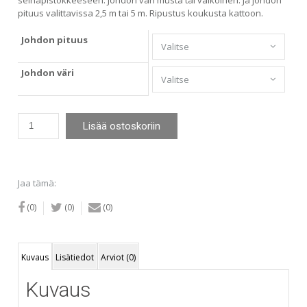
seinäpistokkeeseen. Johdon väri musta tai valkoinen. Ja johdon
pituus valittavissa 2,5 m tai 5 m. Ripustus koukusta kattoon.
Johdon pituus
Johdon väri
Maja-
Lisää ostoskoriin
riippuvalaisin
terassille
36
cm
Jaa tämä:
IP44
valkoinen
(0)
(0)
(0)
määrä
Kuvaus
Lisätiedot
Arviot (0)
Kuvaus