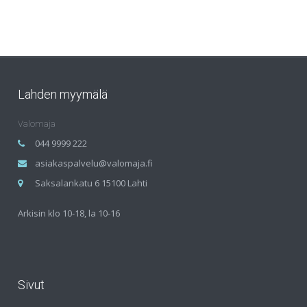
Lahden myymälä
Valomaja
044 9999 222
asiakaspalvelu@valomaja.fi
Saksalankatu 6 15100 Lahti
Arkisin klo 10-18, la 10-16
Sivut