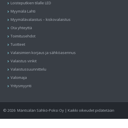
Loisteputkien tilalle LED
Myymälä Lahti
Myymälävalaistus – kiskovalaistus
Ota yhteyttä
Toimitusehdot
Tuotteet
Valaisimien korjaus ja sähköasennus
Valaistus vinkit
Valaistussuunnittelu
Valomaja
Yritysmyynti
©
2026
Mäntsälän Sähkö-Poksi Oy | Kaikki oikeudet pidätetään