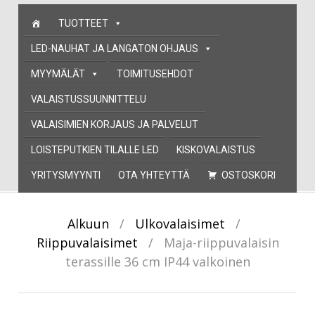
Skip
TUOTTEET
to
content
LED-NAUHAT JA LANGATON OHJAUS
MYYMÄLÄT
TOIMITUSEHDOT
VALAISTUSSUUNNITTELU
VALAISIMIEN KORJAUS JA PALVELUT
LOISTEPUTKIEN TILALLE LED
KISKOVALAISTUS
YRITYSMYYNTI
OTA YHTEYTTÄ
OSTOSKORI
Alkuun
/
Ulkovalaisimet
/
Riippuvalaisimet
/
Maja-riippuvalaisin
terassille 36 cm IP44 valkoinen