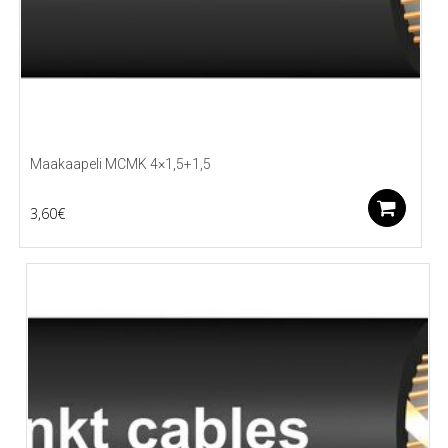
Maakaapeli MCMK 4×1,5+1,5
Li
3,60
€