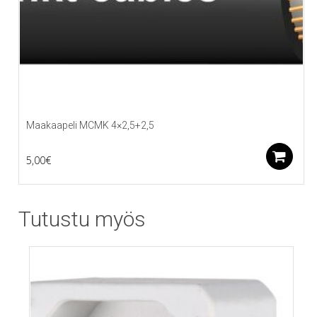
Maakaapeli MCMK 4×2,5+2,5
L
5,00
€
Tutustu myös