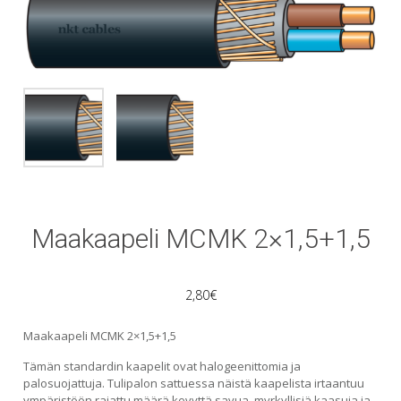
Maakaapeli MCMK 2×1,5+1,5
2,80
€
Maakaapeli MCMK 2×1,5+1,5
Tämän standardin kaapelit ovat halogeenittomia ja
palosuojattuja. Tulipalon sattuessa näistä kaapelista irtaantuu
ympäristöön rajattu määrä kevyttä savua, myrkyllisiä kaasuja ja