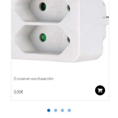
2-osainen eurohaaroitin
Lis
3,00
€