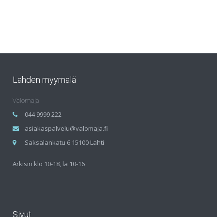
Lahden myymälä
Valomaja
044 9999 222
asiakaspalvelu@valomaja.fi
Saksalankatu 6 15100 Lahti
Arkisin klo 10-18, la 10-16
Sivut