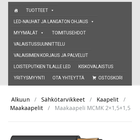
Skip
TUOTTEET
to
content
LED-NAUHAT JA LANGATON OHJAUS
MYYMÄLÄT
TOIMITUSEHDOT
VALAISTUSSUUNNITTELU
VALAISIMIEN KORJAUS JA PALVELUT
LOISTEPUTKIEN TILALLE LED
KISKOVALAISTUS
YRITYSMYYNTI
OTA YHTEYTTÄ
OSTOSKORI
Alkuun
/
Sähkötarvikkeet
/
Kaapelit
/
Maakaapelit
/
Maakaapeli MCMK 2×1,5+1,5