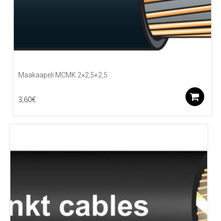
Maakaapeli MCMK 2×2,5+2,5
L
3,60
€