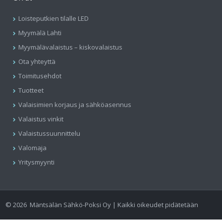
Loisteputkien tilalle LED
Myymälä Lahti
Myymälävalaistus – kiskovalaistus
Ota yhteyttä
Toimitusehdot
Tuotteet
Valaisimien korjaus ja sähköasennus
Valaistus vinkit
Valaistussuunnittelu
Valomaja
Yritysmyynti
©
2026
Mäntsälän Sähkö-Poksi Oy | Kaikki oikeudet pidätetään