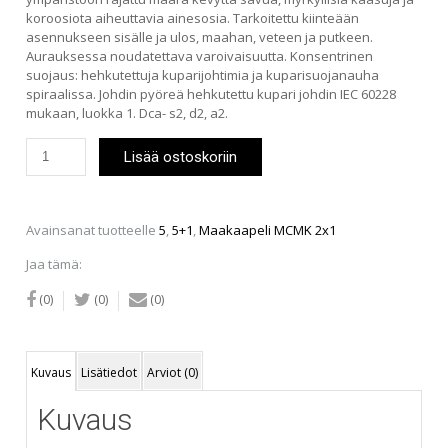
koroosiota aiheuttavia ainesosia. Tarkoitettu kiinteään
asennukseen sisälle ja ulos, maahan, veteen ja putkeen.
Aurauksessa noudatettava varoivaisuutta. Konsentrinen
suojaus: hehkutettuja kuparijohtimia ja kuparisuojanauha
spiraalissa. Johdin pyöreä hehkutettu kupari johdin IEC 60228
mukaan, luokka 1. Dca- s2, d2, a2.
Maakaapeli
Lisää ostoskoriin
MCMK
2x1,5+1,5
määrä
Avainsanat tuotteelle
5
,
5+1
,
Maakaapeli MCMK 2x1
Jaa tämä:
(0)
(0)
(0)
Kuvaus
Lisätiedot
Arviot (0)
Kuvaus