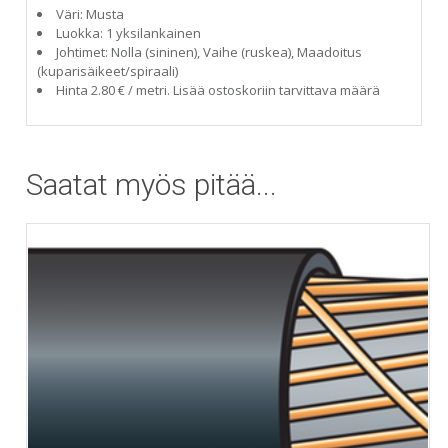
Väri: Musta
Luokka: 1 yksilankainen
Johtimet: Nolla (sininen), Vaihe (ruskea), Maadoitus
(kuparisäikeet/spiraali)
Hinta 2.80 € / metri. Lisää ostoskoriin tarvittava määrä
Saatat myös pitää...