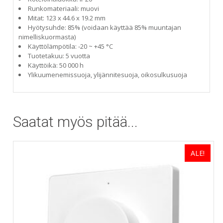
Runkomateriaali: muovi
Mitat: 123 x 44.6 x 19.2 mm
Hyötysuhde: 85% (voidaan käyttää 85% muuntajan
nimelliskuormasta)
Käyttölämpötila: -20 ~ +45 °C
Tuotetakuu: 5 vuotta
Käyttöikä: 50 000 h
Ylikuumenemissuoja, ylijännitesuoja, oikosulkusuoja
Saatat myös pitää...
ALE!