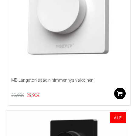
MB Langaton säädin himmennys valkoinen
Alkuperäinen
Nykyinen
L
35,00
€
29,90
€
hinta
hinta
oli:
on:
ALE!
35,00€.
29,90€.