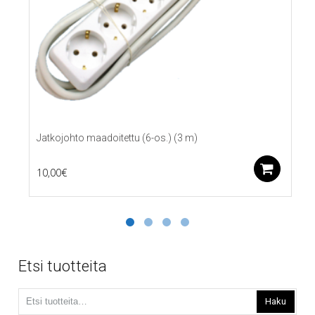
Jatkojohto maadoitettu (6-os.) (3 m)
Lis
10,00
€
Etsi tuotteita
Etsi:
Haku