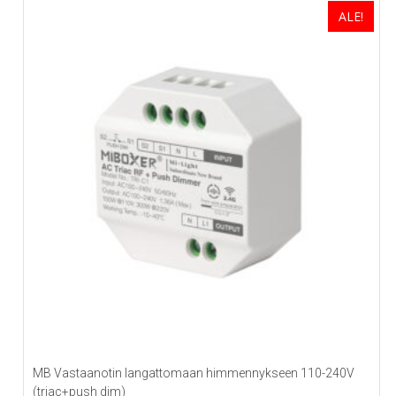
oli:
on:
on
ALE!
useampi
60,00€.
48,80€.
muunnelma.
Voit
tehdä
valinnat
tuotteen
sivulla.
MB Vastaanotin langattomaan himmennykseen 110-240V
(triac+push dim)