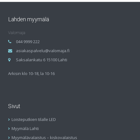
Lahden myymälä
Valomaja
044 9999 222
asiakaspalvelu@valomaja.fi
Saksalankatu 6 15100 Lahti
Arkisin klo 10-18, la 10-16
Sivut
Loisteputkien tilalle LED
Myymälä Lahti
Myymälävalaistus – kiskovalaistus