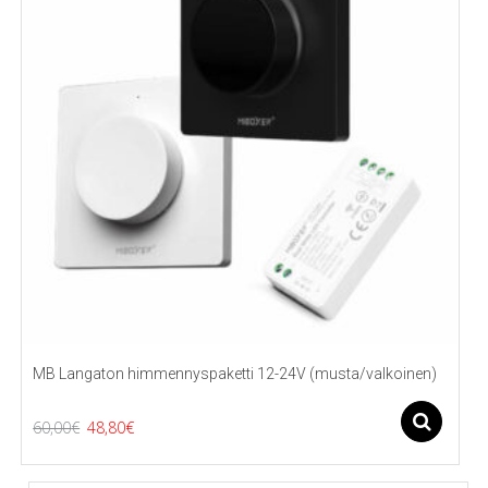
MB Langaton himmennyspaketti 12-24V (musta/valkoinen)
Alkuperäinen
Nykyinen
As
60,00
€
48,80
€
Tällä
hinta
hinta
tuotteella