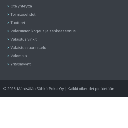
Ota yhteyttä
Toimitusehdot
Tuotteet
Valaisimien korjaus ja sähköasennus
Valaistus vinkit
Valaistussuunnittelu
Valomaja
Yritysmyynti
©
2026
Mäntsälän Sähkö-Poksi Oy | Kaikki oikeudet pidätetään