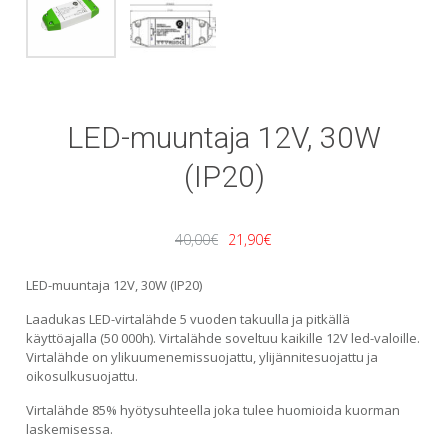
LED-muuntaja 12V, 30W
(IP20)
Alkuperäinen
Nykyinen
40,00
€
21,90
€
hinta
hinta
LED-muuntaja 12V, 30W (IP20)
oli:
on:
Laadukas LED-virtalähde 5 vuoden takuulla ja pitkällä
käyttöajalla (50 000h). Virtalähde soveltuu kaikille 12V led-valoille.
40,00€.
21,90€.
Virtalähde on ylikuumenemissuojattu, ylijännitesuojattu ja
oikosulkusuojattu.
Virtalähde 85% hyötysuhteella joka tulee huomioida kuorman
laskemisessa.