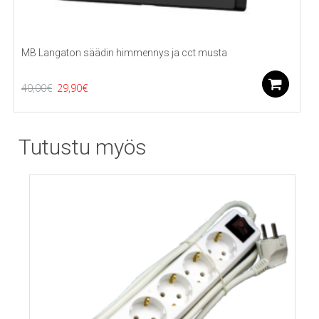
MB Langaton säädin himmennys ja cct musta
Alkuperäinen
Nykyinen
Li
40,00
€
29,90
€
hinta
hinta
oli:
on:
Tutustu myös
40,00€.
29,90€.