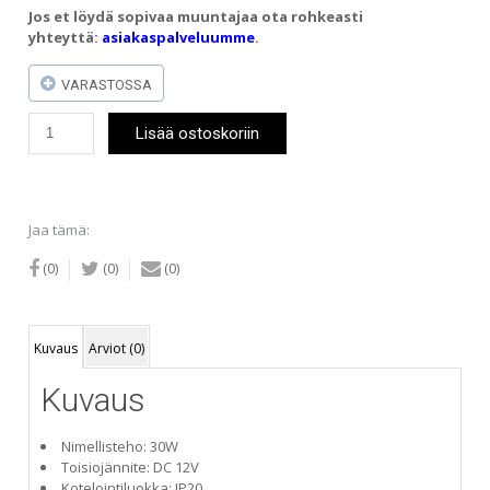
Jos et löydä sopivaa muuntajaa ota rohkeasti
yhteyttä:
asiakaspalveluumme
.
VARASTOSSA
LED-
Lisää ostoskoriin
muuntaja
12V,
30W
(IP20)
määrä
Jaa tämä:
(0)
(0)
(0)
Kuvaus
Arviot (0)
Kuvaus
Nimellisteho: 30W
Toisiojännite: DC 12V
Kotelointiluokka: IP20