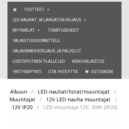
Skip
TUOTTEET
to
content
LED-NAUHAT JA LANGATON OHJAUS
MYYMÄLÄT
TOIMITUSEHDOT
VALAISTUSSUUNNITTELU
VALAISIMIEN KORJAUS JA PALVELUT
LOISTEPUTKIEN TILALLE LED
KISKOVALAISTUS
YRITYSMYYNTI
OTA YHTEYTTÄ
OSTOSKORI
Alkuun
/
LED-nauhat/listat/muuntajat
/
Muuntajat
/
12V LED-nauha muuntajat
/
12V IP20
/
LED-muuntaja 12V, 30W (IP20)