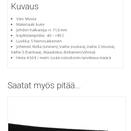
Kuvaus
Väri: Musta
Materiaali: kumi
Johdon halkaisija: n. 11,6 mm
Käyttölämpötila: -40 – +90 C
Luokka: 5 hienosäikeinen
Johtimet: Nolla (sininen), Vaihe (ruskea), Vaihe 2 (musta),
Vaihe 3 (harmaa) , Maadoitus (keltainen/vihreä)
Hinta 4.50 € / metri. Lisää ostoskoriin tarvittava määrä
Saatat myös pitää...