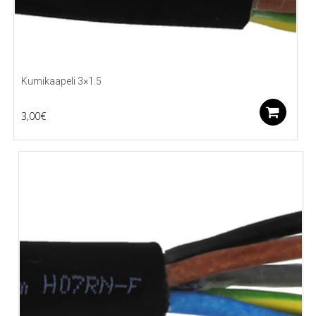
Kumikaapeli 3×1.5
Li
3,00
€