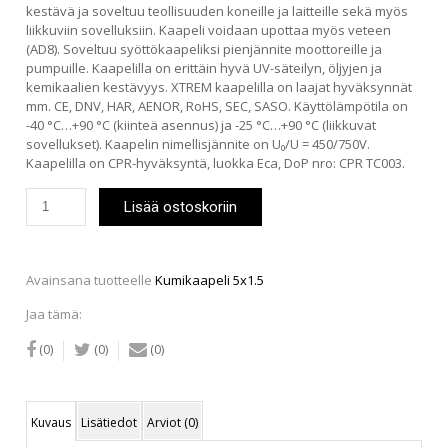
kestävä ja soveltuu teollisuuden koneille ja laitteille sekä myös
liikkuviin sovelluksiin. Kaapeli voidaan upottaa myös veteen
(AD8). Soveltuu syöttökaapeliksi pienjännite moottoreille ja
pumpuille. Kaapelilla on erittäin hyvä UV-säteilyn, öljyjen ja
kemikaalien kestävyys. XTREM kaapelilla on laajat hyväksynnät
mm. CE, DNV, HAR, AENOR, RoHS, SEC, SASO. Käyttölämpötila on
-40 °C…+90 °C (kiinteä asennus) ja -25 °C…+90 °C (liikkuvat
sovellukset). Kaapelin nimellisjännite on U₀/U = 450/750V.
Kaapelilla on CPR-hyväksyntä, luokka Eca, DoP nro: CPR TC003.
Kumikaapeli
Lisää ostoskoriin
5x1.5
määrä
Avainsana tuotteelle
Kumikaapeli 5x1.5
Jaa tämä:
(0)
(0)
(0)
Kuvaus
Lisätiedot
Arviot (0)