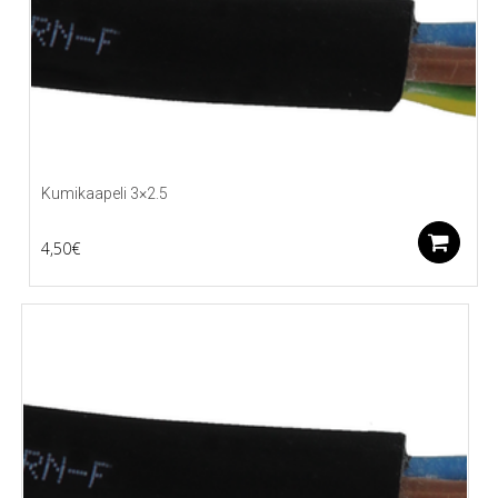
Kumikaapeli 3×2.5
L
4,50
€