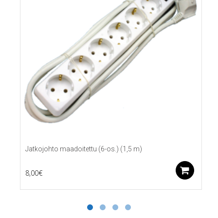
Jatkojohto maadoitettu (6-os.) (1,5 m)
Lis
8,00
€