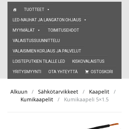
Skip
TUOTTEET
to
content
LED-NAUHAT JA LANGATON OHJAUS
MYYMÄLÄT
TOIMITUSEHDOT
VALAISTUSSUUNNITTELU
VALAISIMIEN KORJAUS JA PALVELUT
LOISTEPUTKIEN TILALLE LED
KISKOVALAISTUS
YRITYSMYYNTI
OTA YHTEYTTÄ
OSTOSKORI
Alkuun
/
Sähkötarvikkeet
/
Kaapelit
/
Kumikaapelit
/
Kumikaapeli 5×1.5