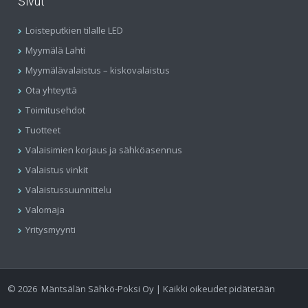
Sivut
Loisteputkien tilalle LED
Myymälä Lahti
Myymälävalaistus – kiskovalaistus
Ota yhteyttä
Toimitusehdot
Tuotteet
Valaisimien korjaus ja sähköasennus
Valaistus vinkit
Valaistussuunnittelu
Valomaja
Yritysmyynti
©
2026
Mäntsälän Sähkö-Poksi Oy | Kaikki oikeudet pidätetään