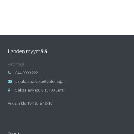
Lahden myymälä
Valomaja
044 9999 222
asiakaspalvelu@valomaja.fi
Saksalankatu 6 15100 Lahti
Arkisin klo 10-18, la 10-16