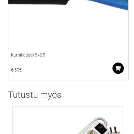
Kumikaapeli 5×2.5
L
6,50
€
Tutustu myös