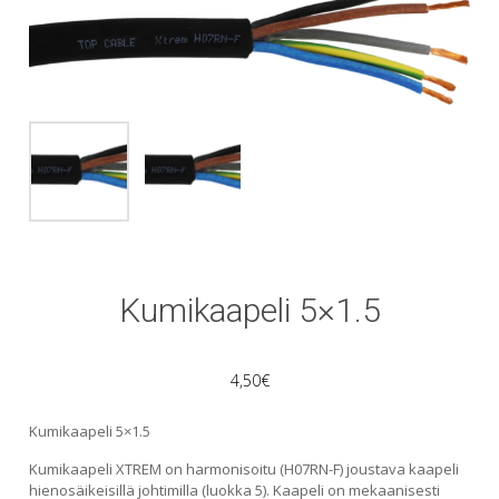
Kumikaapeli 5×1.5
4,50
€
Kumikaapeli 5×1.5
Kumikaapeli XTREM on harmonisoitu (H07RN-F) joustava kaapeli
hienosäikeisillä johtimilla (luokka 5). Kaapeli on mekaanisesti