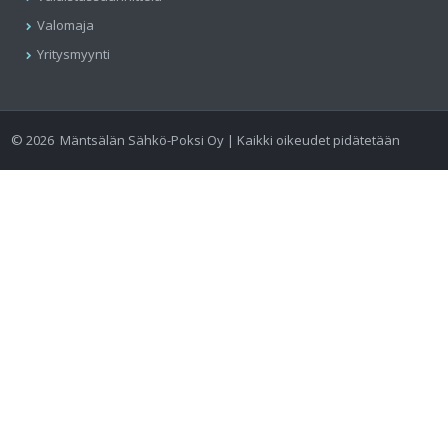
Valomaja
Yritysmyynti
©
2026
Mäntsälän Sähkö-Poksi Oy | Kaikki oikeudet pidätetään