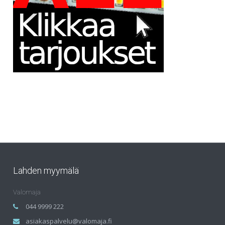
Lahden myymälä
Valomaja
044 9999 222
asiakaspalvelu@valomaja.fi