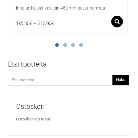
Innolux Kuplat-valaisin 480 mm savunharmaa
Price
–
Ase
195,00
€
210,00
€
Tällä
range:
tuotteella
195,00€
on
useampi
through
muunnelma.
210,00€
Voit
Etsi tuotteita
tehdä
valinnat
Etsi:
tuotteen
Haku
sivulla.
Ostoskori
Ostoskori on tyhjä.