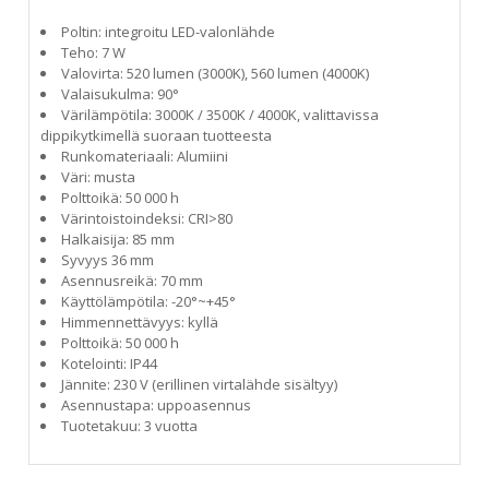
Poltin: integroitu LED-valonlähde
Teho: 7 W
Valovirta: 520 lumen (3000K), 560 lumen (4000K)
Valaisukulma: 90°
Värilämpötila: 3000K / 3500K / 4000K, valittavissa
dippikytkimellä suoraan tuotteesta
Runkomateriaali: Alumiini
Väri: musta
Polttoikä: 50 000 h
Värintoistoindeksi: CRI>80
Halkaisija: 85 mm
Syvyys 36 mm
Asennusreikä: 70 mm
Käyttölämpötila: -20°~+45°
Himmennettävyys: kyllä
Polttoikä: 50 000 h
Kotelointi: IP44
Jännite: 230 V (erillinen virtalähde sisältyy)
Asennustapa: uppoasennus
Tuotetakuu: 3 vuotta