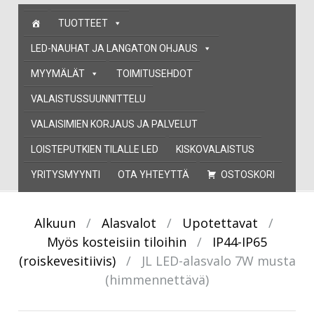
Skip
TUOTTEET
to
content
LED-NAUHAT JA LANGATON OHJAUS
MYYMÄLÄT
TOIMITUSEHDOT
VALAISTUSSUUNNITTELU
VALAISIMIEN KORJAUS JA PALVELUT
LOISTEPUTKIEN TILALLE LED
KISKOVALAISTUS
YRITYSMYYNTI
OTA YHTEYTTÄ
OSTOSKORI
Alkuun
/
Alasvalot
/
Upotettavat
/
Myös kosteisiin tiloihin
/
IP44-IP65
(roiskevesitiivis)
/
JL LED-alasvalo 7W musta
(himmennettävä)