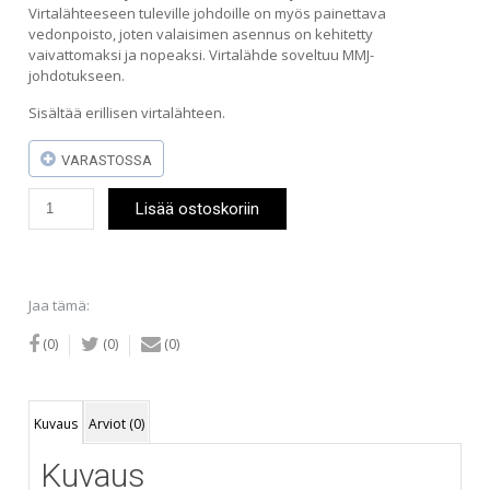
Virtalähteeseen tuleville johdoille on myös painettava
vedonpoisto, joten valaisimen asennus on kehitetty
vaivattomaksi ja nopeaksi. Virtalähde soveltuu MMJ-
johdotukseen.
Sisältää erillisen virtalähteen.
VARASTOSSA
JL
Lisää ostoskoriin
LED-
alasvalo
7W
musta
(himmennettävä)
Jaa tämä:
määrä
(0)
(0)
(0)
Kuvaus
Arviot (0)
Kuvaus