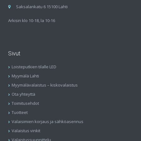
Saksalankatu 6 15100 Lahti
Arkisin klo 10-18, la 10-16
Sivut
Loisteputkien tilalle LED
Myymälä Lahti
Myymälävalaistus – kiskovalaistus
Ota yhteyttä
Toimitusehdot
Tuotteet
Valaisimien korjaus ja sähköasennus
Valaistus vinkit
Valaistussuunnittelu