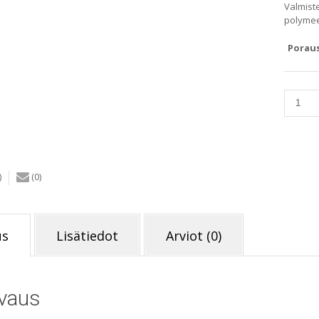
Valmist
polymee
Poraus
Kattor
R17
80
mm
määrä
)
(0)
us
Lisätiedot
Arviot (0)
vaus