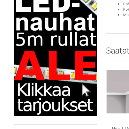
Poh
Kok
Mat
Saatat