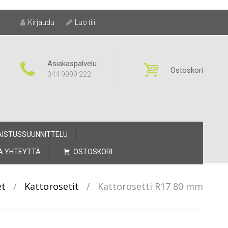
Kirjaudu
Luo tili
Asiakaspalvelu
Ostoskori
044 9999 222
AISTUSSUUNNITTELU
A YHTEYTTÄ
OSTOSKORI
et
/
Kattorosetit
/
Kattorosetti R17 80 mm