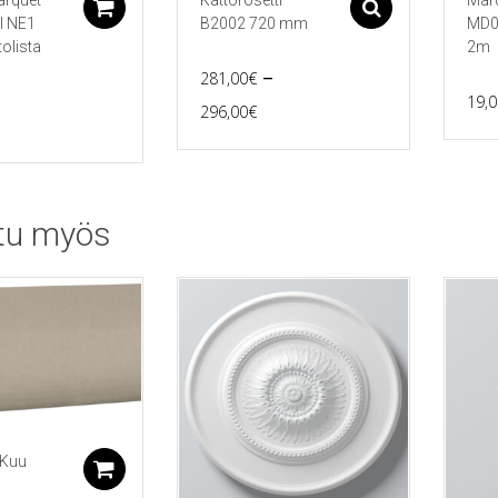
arquet
Kattorosetti
Mar
Lisää ostoskoriin
Asetukset
l NE1
B2002 720 mm
MD00
olista
2m
–
281,00
€
19,0
Price
296,00
€
Tällä
range:
tuotteella
281,00€
on
useampi
through
muunnelma.
tu myös
296,00€
Voit
tehdä
valinnat
tuotteen
sivulla.
 Kuu
Lisää ostoskoriin