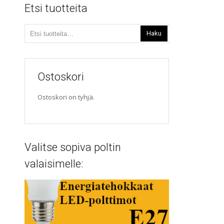
Etsi tuotteita
Etsi:
Haku
Ostoskori
Ostoskori on tyhjä.
Valitse sopiva poltin
valaisimelle: