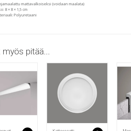
jamaalattu mattavalkoiseksi
(voidaan maalata)
o: 8 × 8 × 1,5 cm
eriaali: Polyuretaani
 myös pitää...