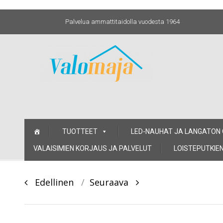
Palvelua ammattitaidolla vuodesta 1964
Skip
TUOTTEET
LED-NAUHAT JA LANGATON
to
content
VALAISIMIEN KORJAUS JA PALVELUT
LOISTEPUTKIEN
Post
Edellinen
Seuraava
navigation