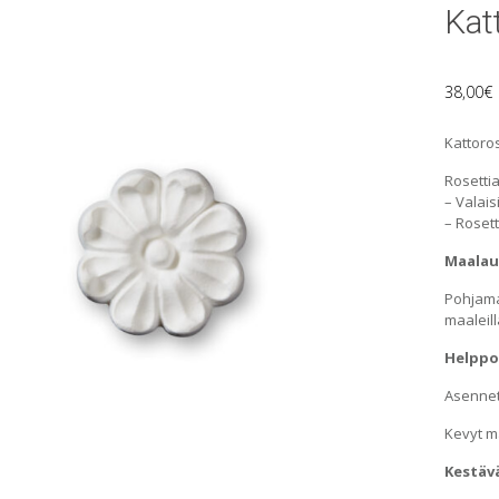
Kat
38,00
€
Kattoro
Rosetti
– Valais
– Roset
Maalau
Pohjama
maaleil
Helppo
Asenneta
Kevyt ma
Kestävä