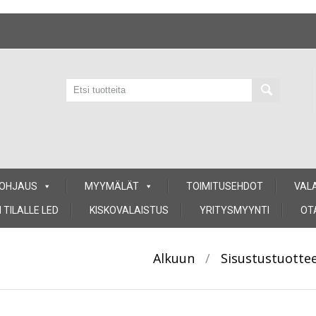
 OHJAUS
MYYMÄLÄT
TOIMITUSEHDOT
VAL
 TILALLE LED
KISKOVALAISTUS
YRITYSMYYNTI
OT
Alkuun
/
Sisustustuotte