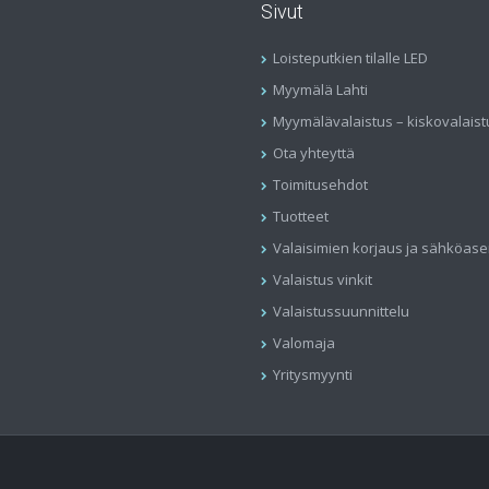
Sivut
Loisteputkien tilalle LED
Myymälä Lahti
Myymälävalaistus – kiskovalaist
Ota yhteyttä
Toimitusehdot
Tuotteet
Valaisimien korjaus ja sähköas
Valaistus vinkit
Valaistussuunnittelu
Valomaja
Yritysmyynti