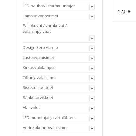
LED-nauhat/listat/muuntajat
52,00
€
Lampunvarjostimet
Pallokuvut / varakuvut /
valaisinpylväät
Design Eero Aarnio
Lastenvalaisimet
Kirkasvalolamput
Tiffany-valaisimet
Sisustustuotteet
Sähkötarvikkeet
Alasvalot
LED-muuntajat ja virtalähteet
Aurinkokennovalaisimet