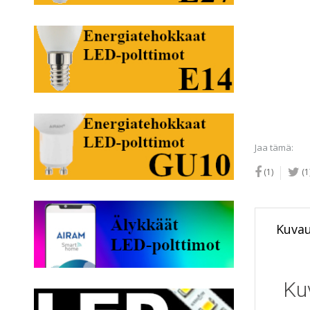
Jaa tämä:
(1)
(1
Kuva
Ku