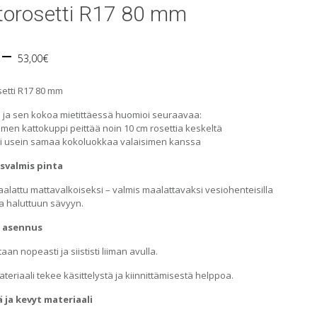
torosetti R17 80 mm
Price
–
53,00
€
range:
setti R17 80 mm
38,00€
a ja sen kokoa mietittäessä huomioi seuraavaa:
imen kattokuppi peittää noin 10 cm rosettia keskeltä
through
ti usein samaa kokoluokkaa valaisimen kanssa
svalmis pinta
53,00€
alattu mattavalkoiseksi – valmis maalattavaksi vesiohenteisilla
la haluttuun sävyyn.
 asennus
an nopeasti ja siististi liiman avulla
.
teriaali tekee käsittelystä ja kiinnittämisestä helppoa.
 ja kevyt materiaali