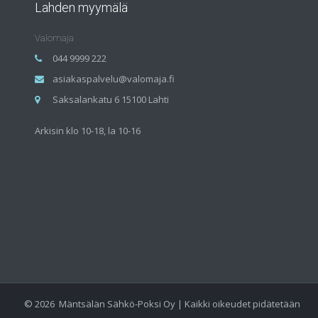
Lahden myymälä
Valomaja
044 9999 222
asiakaspalvelu@valomaja.fi
Saksalankatu 6 15100 Lahti
Arkisin klo 10-18, la 10-16
©
2026
Mäntsälän Sähkö-Poksi Oy | Kaikki oikeudet pidätetään