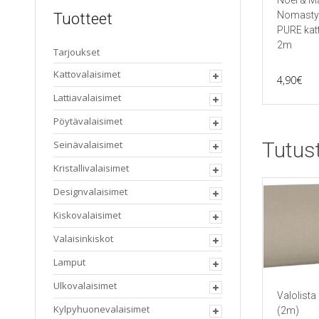
Noël & M
Nomasty
Tuotteet
PURE katt
2m
Tarjoukset
Kattovalaisimet
4,90
€
Lattiavalaisimet
Pöytävalaisimet
Tutus
Seinävalaisimet
Kristallivalaisimet
Designvalaisimet
Kiskovalaisimet
Valaisinkiskot
Lamput
Ulkovalaisimet
Valolista
Kylpyhuonevalaisimet
(2m)