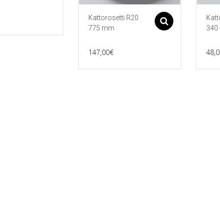
Kattorosetti R20
Katt
Asetukset
775 mm
340
147,00
€
48,0
Tällä
Tällä
tuotteella
tuott
on
on
useampi
use
muunnelma.
muu
Voit
Voit
tehdä
tehd
valinnat
vali
tuotteen
tuot
sivulla.
sivul