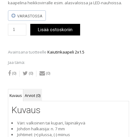
kaapelina heikkovirralle esim. alasvaloissa ja LED-nauhoissa.
VARASTOSSA
Kaiutinkaapeli
Lisää ostoskoriin
2x1.5
määrä
Avainsana tuotteelle
Kaiutinkaapeli 2x1.5
Jaa tämä:
(0)
(0)
(0)
Kuvaus
Arviot (0)
Kuvaus
Väri: valkoinen tai kupari, läpinäkyvä
Johdon halkaisija: n. 7 mm
Johtimet: (+) plussa, (-) miinus