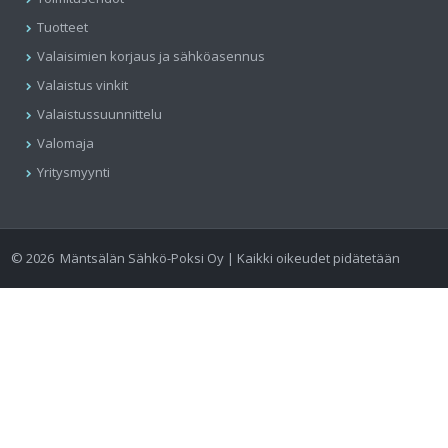
Tuotteet
Valaisimien korjaus ja sähköasennus
Valaistus vinkit
Valaistussuunnittelu
Valomaja
Yritysmyynti
©
2026
Mäntsälän Sähkö-Poksi Oy | Kaikki oikeudet pidätetään