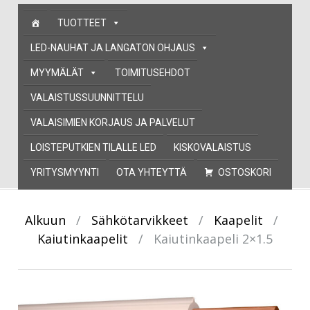
Skip
TUOTTEET
to
content
LED-NAUHAT JA LANGATON OHJAUS
MYYMÄLÄT
TOIMITUSEHDOT
VALAISTUSSUUNNITTELU
VALAISIMIEN KORJAUS JA PALVELUT
LOISTEPUTKIEN TILALLE LED
KISKOVALAISTUS
YRITYSMYYNTI
OTA YHTEYTTÄ
OSTOSKORI
Alkuun
/
Sähkötarvikkeet
/
Kaapelit
/
Kaiutinkaapelit
/
Kaiutinkaapeli 2×1.5