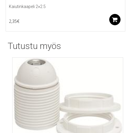
Kaiutinkaapeli 2×2.5
Li
2,35
€
Tutustu myös