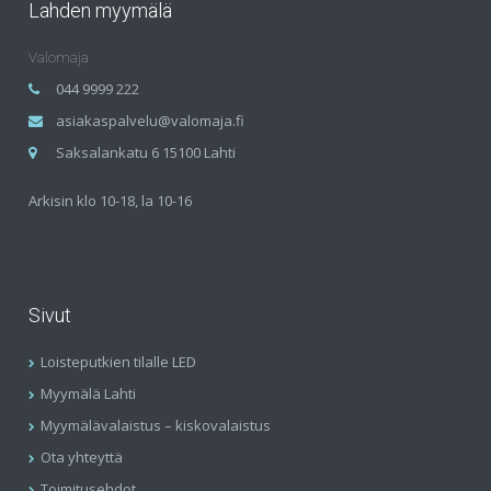
Lahden myymälä
Valomaja
044 9999 222
asiakaspalvelu@valomaja.fi
Saksalankatu 6 15100 Lahti
Arkisin klo 10-18, la 10-16
Sivut
Loisteputkien tilalle LED
Myymälä Lahti
Myymälävalaistus – kiskovalaistus
Ota yhteyttä
Toimitusehdot