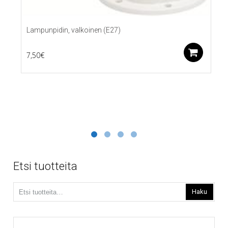
Lampunpidin, valkoinen (E27)
Lis
7,50
€
Etsi tuotteita
Etsi:
Haku