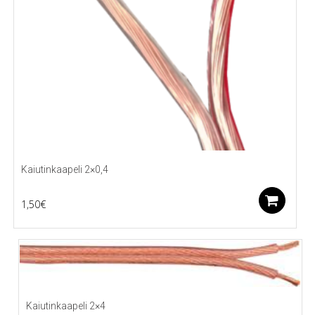
Kaiutinkaapeli 2×0,4
Li
1,50
€
Kaiutinkaapeli 2×4