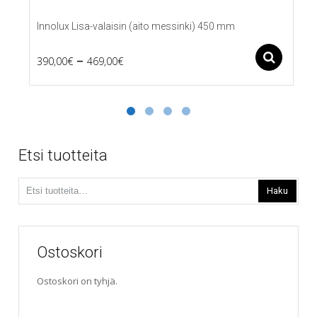
Innolux Lisa-valaisin (aito messinki) 450 mm
Price
–
Ase
390,00
€
469,00
€
Tällä
range:
tuotteella
390,00€
on
useampi
through
muunnelma.
469,00€
Voit
Etsi tuotteita
tehdä
valinnat
Etsi:
tuotteen
Haku
sivulla.
Ostoskori
Ostoskori on tyhjä.