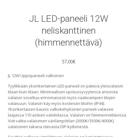
JL LED-paneeli 12W
neliskanttinen
(himmennettävä)
57,00
€
JL 12W Uppopaneeli valkoinen
Tyylikkään yksinkertainen LED-paneeli on pätevä yleisvalaisin
tilaan kuin tilaan. Minimaalisen upotussyvyytensä ansiosta
valaisin soveltuu erinomaisesti myös vaativampien tilojen
valaisuun. Valaisin käy myös kosteisiin tiloihin (IP44).
Yksinkertaisen kaunis valkokehyksinen paneeli valaisee
laajassa 110 asteen valokiilassa. Valaisin on himmennettävissä.
Voit valita valaisimen värilämpötilan (3000K/3500K/4000K)
valaisimen takana olevasta DIP-kytkimestä.
Sisältää erillisen virtalähteen. Valaisin on ketjutettavissa