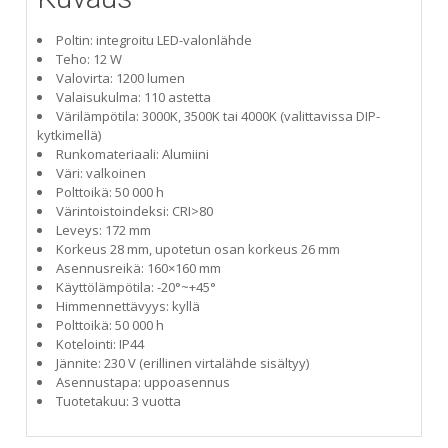
Poltin: integroitu LED-valonlähde
Teho: 12 W
Valovirta: 1200 lumen
Valaisukulma: 110 astetta
Värilämpötila: 3000K, 3500K tai 4000K (valittavissa DIP-
kytkimellä)
Runkomateriaali: Alumiini
Väri: valkoinen
Polttoikä: 50 000 h
Värintoistoindeksi: CRI>80
Leveys: 172 mm
Korkeus 28 mm, upotetun osan korkeus 26 mm
Asennusreikä: 160×160 mm
Käyttölämpötila: -20°~+45°
Himmennettävyys: kyllä
Polttoikä: 50 000 h
Kotelointi: IP44
Jännite: 230 V (erillinen virtalähde sisältyy)
Asennustapa: uppoasennus
Tuotetakuu: 3 vuotta