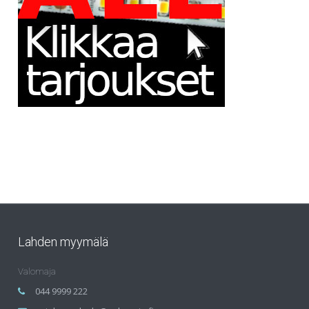
Lahden myymälä
Valomaja
044 9999 222