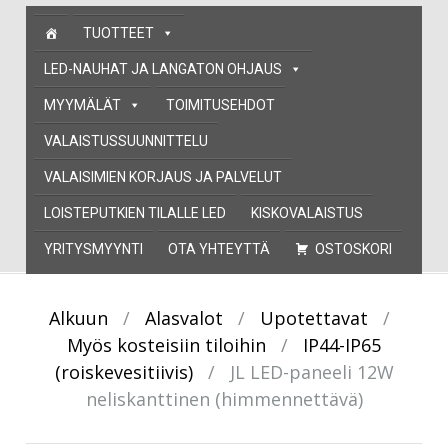
Skip
TUOTTEET
to
content
LED-NAUHAT JA LANGATON OHJAUS
MYYMÄLÄT
TOIMITUSEHDOT
VALAISTUSSUUNNITTELU
VALAISIMIEN KORJAUS JA PALVELUT
LOISTEPUTKIEN TILALLE LED
KISKOVALAISTUS
YRITYSMYYNTI
OTA YHTEYTTÄ
OSTOSKORI
Alkuun
/
Alasvalot
/
Upotettavat
/
Myös kosteisiin tiloihin
/
IP44-IP65
(roiskevesitiivis)
/
JL LED-paneeli 12W
neliskanttinen (himmennettävä)