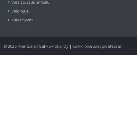
Valaistussuunnittelu
Valomaja
Yritysmyynti
©
2026
Mäntsälän Sähkö-Poksi Oy | Kaikki oikeudet pidätetään