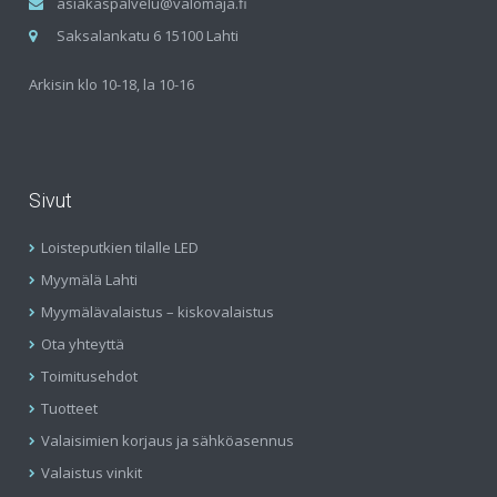
asiakaspalvelu@valomaja.fi
Saksalankatu 6 15100 Lahti
Arkisin klo 10-18, la 10-16
Sivut
Loisteputkien tilalle LED
Myymälä Lahti
Myymälävalaistus – kiskovalaistus
Ota yhteyttä
Toimitusehdot
Tuotteet
Valaisimien korjaus ja sähköasennus
Valaistus vinkit