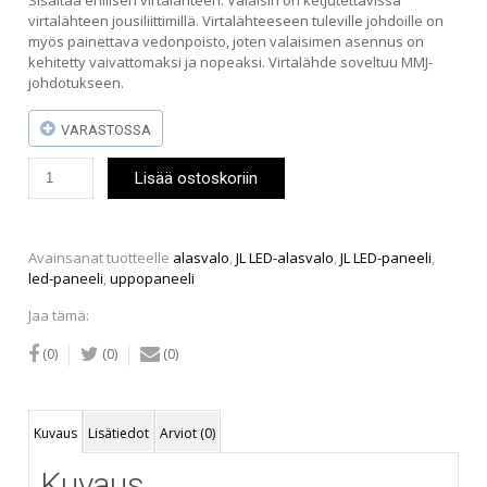
virtalähteen jousiliittimillä. Virtalähteeseen tuleville johdoille on
myös painettava vedonpoisto, joten valaisimen asennus on
kehitetty vaivattomaksi ja nopeaksi. Virtalähde soveltuu MMJ-
johdotukseen.
VARASTOSSA
JL
Lisää ostoskoriin
LED-
paneeli
12W
neliskanttinen
Avainsanat tuotteelle
alasvalo
,
JL LED-alasvalo
,
JL LED-paneeli
,
(himmennettävä)
led-paneeli
,
uppopaneeli
määrä
Jaa tämä:
(0)
(0)
(0)
Kuvaus
Lisätiedot
Arviot (0)
Kuvaus