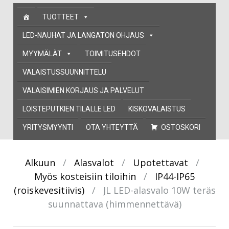
Skip
TUOTTEET
to
content
LED-NAUHAT JA LANGATON OHJAUS
MYYMÄLÄT
TOIMITUSEHDOT
VALAISTUSSUUNNITTELU
VALAISIMIEN KORJAUS JA PALVELUT
LOISTEPUTKIEN TILALLE LED
KISKOVALAISTUS
YRITYSMYYNTI
OTA YHTEYTTÄ
OSTOSKORI
Alkuun
/
Alasvalot
/
Upotettavat
/
Myös kosteisiin tiloihin
/
IP44-IP65
(roiskevesitiivis)
/
JL LED-alasvalo 10W teräs
suunnattava (himmennettävä)