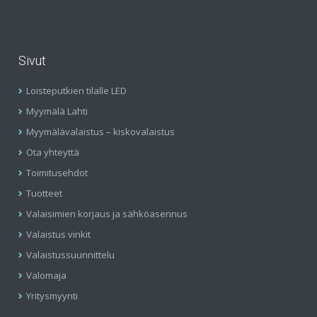
Sivut
Loisteputkien tilalle LED
Myymälä Lahti
Myymälävalaistus – kiskovalaistus
Ota yhteyttä
Toimitusehdot
Tuotteet
Valaisimien korjaus ja sähköasennus
Valaistus vinkit
Valaistussuunnittelu
Valomaja
Yritysmyynti