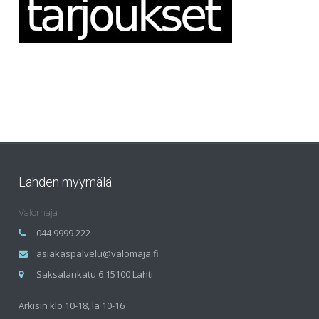
Lahden myymälä
Valomaja
044 9999 222
asiakaspalvelu@valomaja.fi
Saksalankatu 6 15100 Lahti
Arkisin klo 10-18, la 10-16