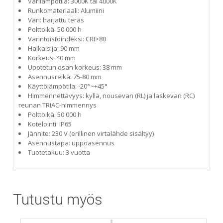
Värilämpötila: 3000K tai 4000K
Runkomateriaali: Alumiini
Väri: harjattu teräs
Polttoikä: 50 000 h
Värintoistoindeksi: CRI>80
Halkaisija: 90 mm
Korkeus: 40 mm
Upotetun osan korkeus: 38 mm
Asennusreikä: 75-80 mm
Käyttölämpötila: -20°~+45°
Himmennettävyys: kyllä, nousevan (RL) ja laskevan (RC)
reunan TRIAC-himmennys
Polttoikä: 50 000 h
Kotelointi: IP65
Jännite: 230 V (erillinen virtalähde sisältyy)
Asennustapa: uppoasennus
Tuotetakuu: 3 vuotta
Tutustu myös