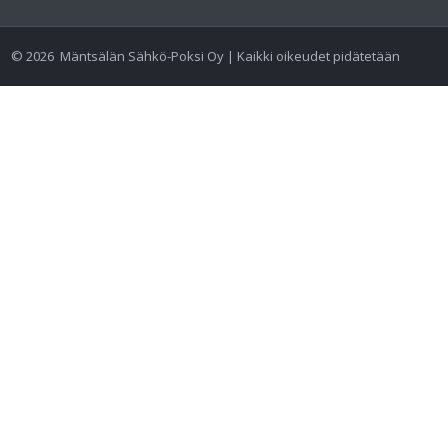
©
2026
Mäntsälän Sähkö-Poksi Oy | Kaikki oikeudet pidätetään