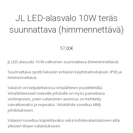
JL LED-alasvalo 10W teräs
suunnattava (himmennettävä)
57,00
€
JL LED-alasvalo 10 W valkoinen suunnattava (himmennettävä)
Suunnattava spotti lukuisiin erilaisiin käyttötarkoituksiin. IP65 ja
himmennettävä.
Valaisin on ketjutettavissa virtalähteen jousiliittimillä.
Virtalähteeseen tuleville johdoille on myös painettava
vedonpoisto, joten valaisimen asennus on kehitetty
vaivattomaksi ja nopeaksi. Virtalähde soveltuu MMJ-
johdotukseen.
Valaisin soveltuu käytettäväksi sekä kohdevalaistukseen että
yleisien tilojen valaistukseen.