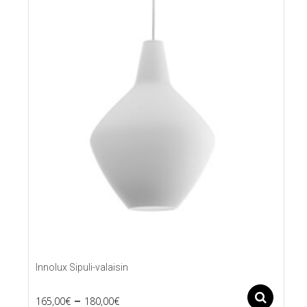
Innolux Sipuli-valaisin
Price
–
Ase
165,00
€
180,00
€