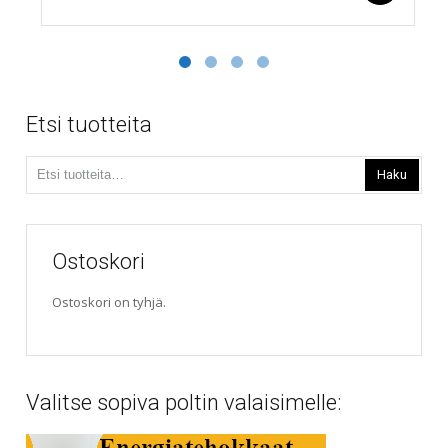
Tällä
range:
tuotteella
165,00€
on
useampi
through
muunnelma.
180,00€
Voit
Etsi tuotteita
tehdä
valinnat
Etsi:
tuotteen
Haku
sivulla.
Ostoskori
Ostoskori on tyhjä.
Valitse sopiva poltin valaisimelle: