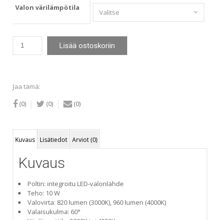
Valon värilämpötila
JL
Lisää ostoskoriin
LED-
alasvalo
10W
teräs
Jaa tämä:
suunnattava
(himmennettävä)
(0)
(0)
(0)
määrä
Kuvaus
Lisätiedot
Arviot (0)
Kuvaus
Poltin: integroitu LED-valonlähde
Teho: 10 W
Valovirta: 820 lumen (3000K), 960 lumen (4000K)
Valaisukulma: 60°