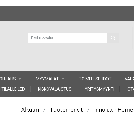
 OHJAUS
MYYMÄLÄT
TOIMITUSEHDOT
VAL
 TILALLE LED
KISKOVALAISTUS
YRITYSMYYNTI
OT
Alkuun
/
Tuotemerkit
/
Innolux - Home 