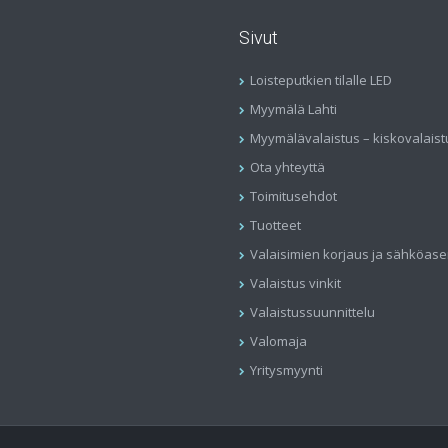
Sivut
Loisteputkien tilalle LED
Myymälä Lahti
Myymälävalaistus – kiskovalaist
Ota yhteyttä
Toimitusehdot
Tuotteet
Valaisimien korjaus ja sähköas
Valaistus vinkit
Valaistussuunnittelu
Valomaja
Yritysmyynti