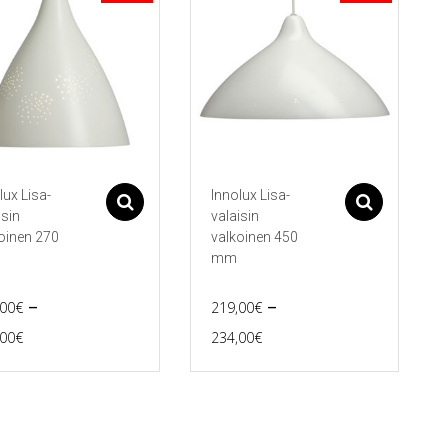
lux Lisa-
Innolux Lisa-
koriin
Asetukset
Asetu
isin
valaisin
oinen 270
valkoinen 450
mm
–
–
,00
€
219,00
€
Price
Price
,00
€
234,00
€
Tällä
range:
range:
eella
tuotteella
185,00€
219,00€
on
ampi
useampi
through
through
nnelma.
muunnelma.