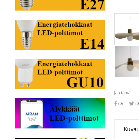
Jaa tämä:
(0)
(0
Kuva