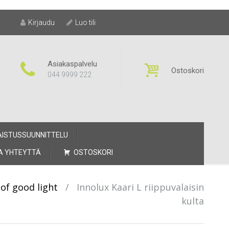
Kirjaudu
Luo tili
Asiakaspalvelu
Ostoskori
044 9999 222
AISTUSSUUNNITTELU
A YHTEYTTÄ
OSTOSKORI
of good light
/
Innolux Kaari L riippuvalaisin
kulta