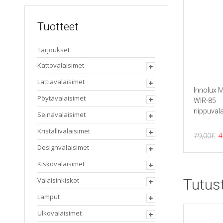
Tuotteet
Tarjoukset
Kattovalaisimet
Lattiavalaisimet
Innolux 
Pöytävalaisimet
WIR-85
riippuval
Seinävalaisimet
Kristallivalaisimet
A
79,00
€
4
h
Designvalaisimet
o
Kiskovalaisimet
7
Tutus
Valaisinkiskot
Lamput
Ulkovalaisimet