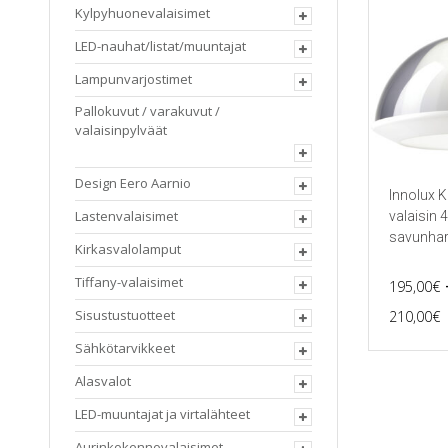
Kylpyhuonevalaisimet
LED-nauhat/listat/muuntajat
Lampunvarjostimet
Pallokuvut / varakuvut /
valaisinpylväät
Design Eero Aarnio
Innolux K
Lastenvalaisimet
valaisin
savunha
Kirkasvalolamput
Tiffany-valaisimet
195,00
€
P
Sisustustuotteet
210,00
€
Tällä
Sähkötarvikkeet
tuotteella
on
Alasvalot
useampi
muunnel
LED-muuntajat ja virtalähteet
Voit
Aurinkokennovalaisimet