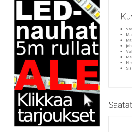
Ku
Vär
Mat
Mit
Joh
Val
Mak
Him
Sis
Saatat