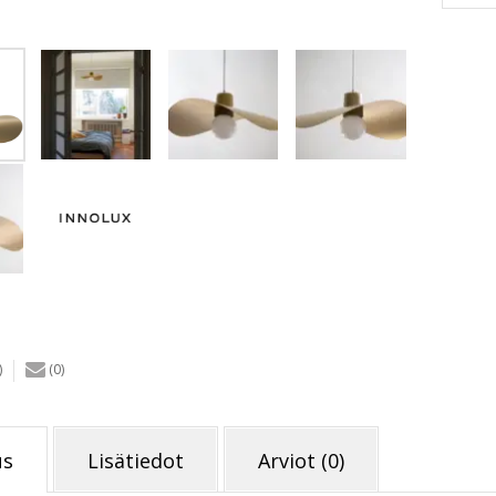
L
riippuv
kulta
määrä
)
(0)
us
Lisätiedot
Arviot (0)