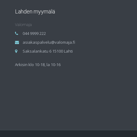
Lahden myymälä
Valomaja
044 9999 222
asiakaspalvelu@valomaja.fi
Saksalankatu 6 15100 Lahti
Arkisin klo 10-18, la 10-16