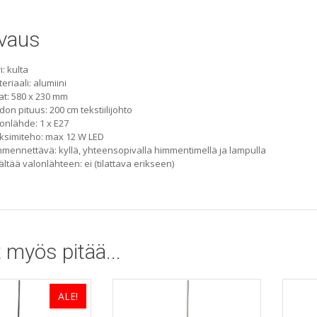
vaus
i: kulta
eriaali: alumiini
at: 580 x 230 mm
don pituus: 200 cm tekstiilijohto
onlähde: 1 x E27
simiteho: max 12 W LED
mennettävä: kyllä, yhteensopivalla himmentimellä ja lampulla
ältää valonlähteen: ei (tilattava erikseen)
 myös pitää...
ALE!