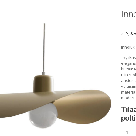
Inno
319,00
Innolux 
Tyylikäs
eleganss
kultain
niin ruo
ansiosta
valaisim
materia
modernii
Tila
polt
Innolu
Kaari