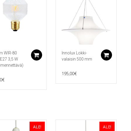
am WIR-80
Innolux Lokki-
koriin
Lisää ostoskoriin
Lisää 
 E27 3,5 W
valaisin 500 mm
mmennettävä)
195,00
€
0
€
ALE!
ALE!