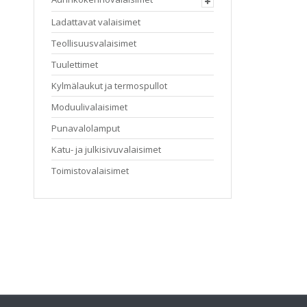
tehdä
valinnat
Ladattavat valaisimet
tuotteen
sivulla.
Teollisuusvalaisimet
Tuulettimet
Kylmälaukut ja termospullot
Moduulivalaisimet
Punavalolamput
Katu- ja julkisivuvalaisimet
Toimistovalaisimet