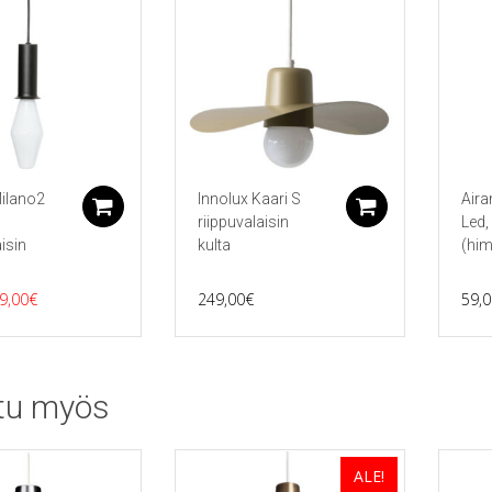
Milano2
Innolux Kaari S
Air
Lisää ostoskoriin
Lisää ostos
riippuvalaisin
Led,
aisin
kulta
(hi
lkuperäinen
Nykyinen
9,00
€
249,00
€
59,0
inta
hinta
li:
on:
9,00€.
49,00€.
tu myös
ALE!