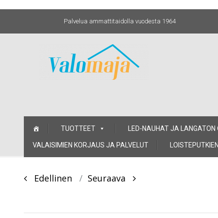
Palvelua ammattitaidolla vuodesta 1964
Skip
TUOTTEET
LED-NAUHAT JA LANGATON
to
content
VALAISIMIEN KORJAUS JA PALVELUT
LOISTEPUTKIEN
Post
Edellinen
Seuraava
navigation