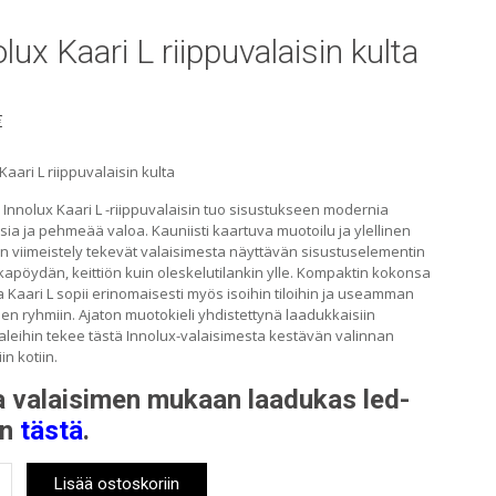
lux Kaari L riippuvalaisin kulta
€
Kaari L riippuvalaisin kulta
 Innolux Kaari L -riippuvalaisin tuo sisustukseen modernia
ia ja pehmeää valoa. Kauniisti kaartuva muotoilu ja ylellinen
en viimeistely tekevät valaisimesta näyttävän sisustuselementin
kapöydän, keittiön kuin oleskelutilankin ylle. Kompaktin kokonsa
 Kaari L sopii erinomaisesti myös isoihin tiloihin ja useamman
en ryhmiin. Ajaton muotokieli yhdistettynä laadukkaisiin
aleihin tekee tästä Innolux-valaisimesta kestävän valinnan
n kotiin.
a valaisimen mukaan laadukas led-
in
tästä
.
x
Lisää ostoskoriin