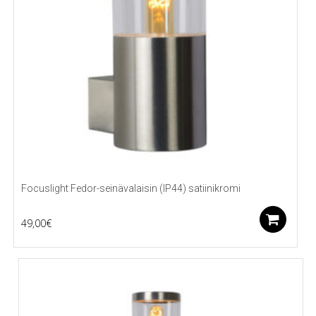
Focuslight Fedor-seinävalaisin (IP44) satiinikromi
Li
49,00
€