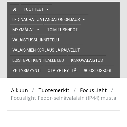
Skip
TUOTTEET
to
content
LED-NAUHAT JA LANGATON OHJAUS
MYYMÄLÄT
TOIMITUSEHDOT
VALAISTUSSUUNNITTELU
VALAISIMIEN KORJAUS JA PALVELUT
LOISTEPUTKIEN TILALLE LED
KISKOVALAISTUS
YRITYSMYYNTI
OTA YHTEYTTÄ
OSTOSKORI
Alkuun
/
Tuotemerkit
/
FocusLight
/
Focuslight Fedor-seinävalaisin (IP44) musta