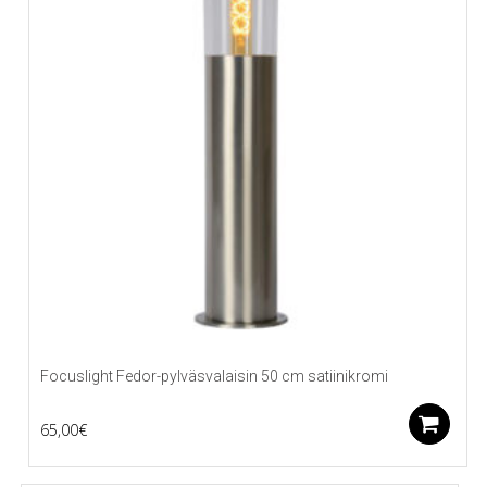
Focuslight Fedor-pylväsvalaisin 50 cm satiinikromi
L
65,00
€