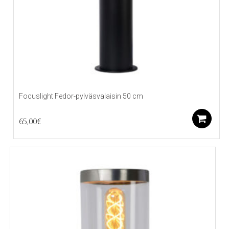
Focuslight Fedor-pylväsvalaisin 50 cm
L
65,00
€