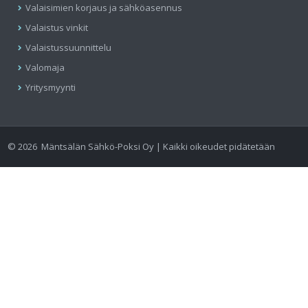
Valaisimien korjaus ja sähköasennus
Valaistus vinkit
Valaistussuunnittelu
Valomaja
Yritysmyynti
©
2026
Mäntsälän Sähkö-Poksi Oy | Kaikki oikeudet pidätetään