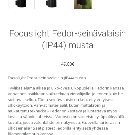
Focuslight Fedor-seinävalaisin
(IP44) musta
49,00
€
Focuslight Fedor-seinävalaisin (IP44) musta
Tyylikäs elämä alkaa jo ulko-ovesi ulkopuolella. Fedorin kanssa
annat heti astikkaan vaikutelman vierailijoille. Jo ennen kuin he
soittavat kelloa. Tämä seinävalaisin on kehitetty erityisesti
ulkokäyttöön. Vahvat materiaalit, kuten mattakromi ja
mukautettu tekniikka – Fedor on kestävä ja luotettava myös
kovissa sääolosuhteissa. Varjostin on viimeistelty läpinäkyvällä
kuvulla, jossa valonlähde on näkyvissä. Etuovella tai terassin
ulkoseinällä? Saat pisteet Fedorilla, erityisesti yhdessä
filamenttilampun kanssa.