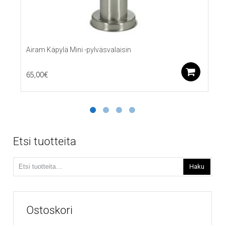
Airam Käpylä Mini -pylväsvalaisin
Lis
65,00
€
Etsi tuotteita
Etsi:
Haku
Ostoskori