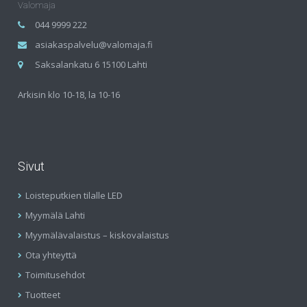
Valomaja
044 9999 222
asiakaspalvelu@valomaja.fi
Saksalankatu 6 15100 Lahti
Arkisin klo 10-18, la 10-16
Sivut
Loisteputkien tilalle LED
Myymälä Lahti
Myymälävalaistus – kiskovalaistus
Ota yhteyttä
Toimitusehdot
Tuotteet