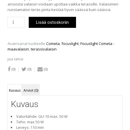
ansiosta valaisin voidaan upottaa vaikka terassille. Valaisimen
ruostamaton teräs pinta kestää hyvin säässä kuin säässä.
Focuslight
Lisää ostoskoriin
Cometa
-
maavalaisin
IP65
Avainsanat tuotteelle
Cometa
,
focuslight
,
Focuslight Cometa -
määrä
maavalaisin
,
terassivalaisin
Jaa tämä:
(0)
(0)
(0)
Kuvaus
Arviot (0)
Kuvaus
Valonlähde: GU-10 max. 50 W
Teho: max 50 W
Leveys: 110 mm