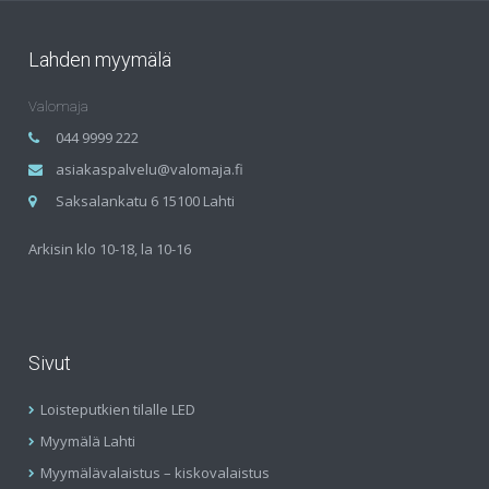
Lahden myymälä
Valomaja
044 9999 222
asiakaspalvelu@valomaja.fi
Saksalankatu 6 15100 Lahti
Arkisin klo 10-18, la 10-16
Sivut
Loisteputkien tilalle LED
Myymälä Lahti
Myymälävalaistus – kiskovalaistus