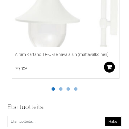
Airam Kartano TR-U -seinävalaisin (mattavalkoinen)
Lis
79,00
€
Etsi tuotteita
Etsi:
Haku