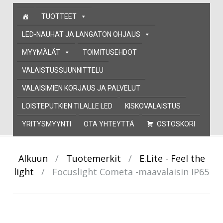
Skip
TUOTTEET
to
content
LED-NAUHAT JA LANGATON OHJAUS
MYYMÄLÄT
TOIMITUSEHDOT
VALAISTUSSUUNNITTELU
VALAISIMIEN KORJAUS JA PALVELUT
LOISTEPUTKIEN TILALLE LED
KISKOVALAISTUS
YRITYSMYYNTI
OTA YHTEYTTÄ
OSTOSKORI
Alkuun
/
Tuotemerkit
/
E.Lite - Feel the
light
/
Focuslight Cometa -maavalaisin IP65