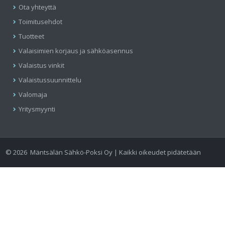
Ota yhteyttä
Toimitusehdot
Tuotteet
Valaisimien korjaus ja sähköasennus
Valaistus vinkit
Valaistussuunnittelu
Valomaja
Yritysmyynti
©
2026
Mäntsälän Sähkö-Poksi Oy | Kaikki oikeudet pidätetään