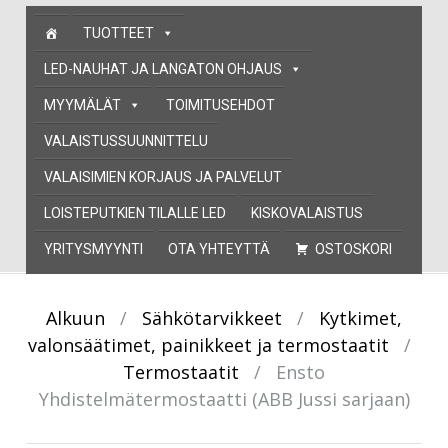
Skip
TUOTTEET
to
content
LED-NAUHAT JA LANGATON OHJAUS
MYYMÄLÄT
TOIMITUSEHDOT
VALAISTUSSUUNNITTELU
VALAISIMIEN KORJAUS JA PALVELUT
LOISTEPUTKIEN TILALLE LED
KISKOVALAISTUS
YRITYSMYYNTI
OTA YHTEYTTÄ
OSTOSKORI
Alkuun
/
Sähkötarvikkeet
/
Kytkimet,
valonsäätimet, painikkeet ja termostaatit
/
Termostaatit
/
Ensto
Yhdistelmätermostaatti (ABB Jussi sarjaan)