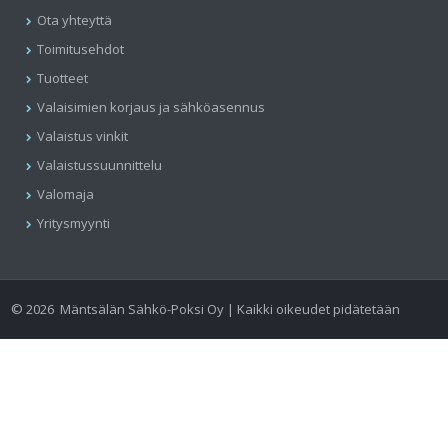
Ota yhteyttä
Toimitusehdot
Tuotteet
Valaisimien korjaus ja sähköasennus
Valaistus vinkit
Valaistussuunnittelu
Valomaja
Yritysmyynti
©
2026
Mäntsälän Sähkö-Poksi Oy | Kaikki oikeudet pidätetään