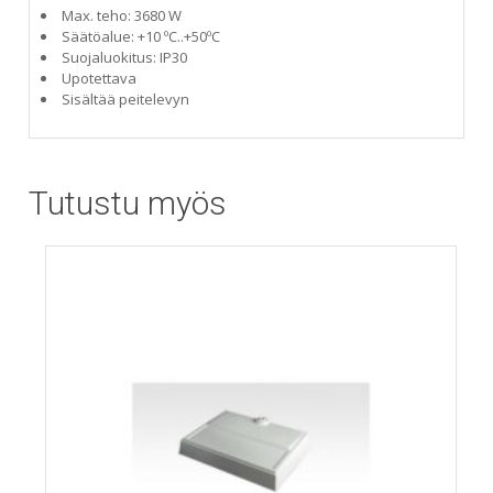
Max. teho: 3680 W
Säätöalue: +10 ºC..+50ºC
Suojaluokitus: IP30
Upotettava
Sisältää peitelevyn
Tutustu myös