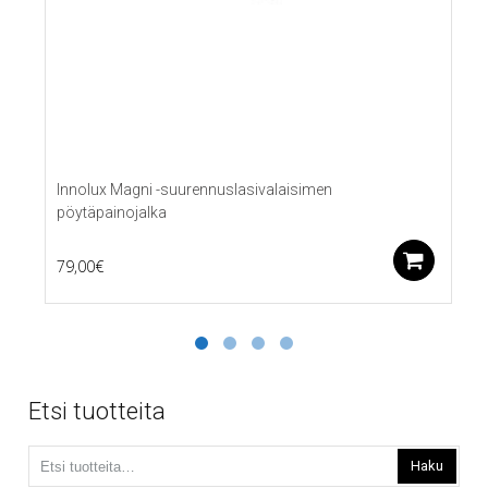
Innolux Magni -suurennuslasivalaisimen
pöytäpainojalka
Lis
79,00
€
Etsi tuotteita
Etsi:
Haku