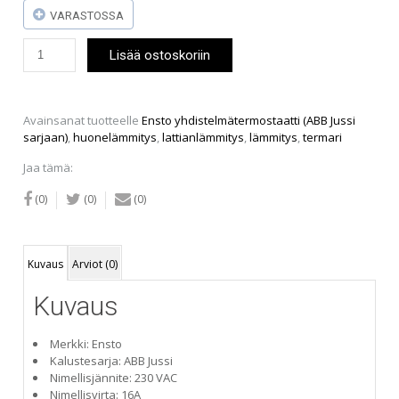
VARASTOSSA
Ensto
Lisää ostoskoriin
Yhdistelmätermostaatti
(ABB
Jussi
sarjaan)
Avainsanat tuotteelle
Ensto yhdistelmätermostaatti (ABB Jussi
määrä
sarjaan)
,
huonelämmitys
,
lattianlämmitys
,
lämmitys
,
termari
Jaa tämä:
(0)
(0)
(0)
Kuvaus
Arviot (0)
Kuvaus
Merkki: Ensto
Kalustesarja: ABB Jussi
Nimellisjännite: 230 VAC
Nimellisvirta: 16A