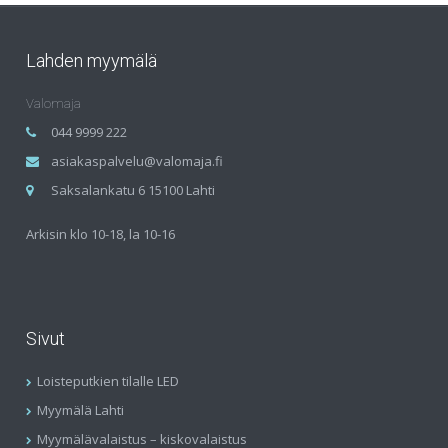
Lahden myymälä
Valomaja
044 9999 222
asiakaspalvelu@valomaja.fi
Saksalankatu 6 15100 Lahti
Arkisin klo 10-18, la 10-16
Sivut
Loisteputkien tilalle LED
Myymälä Lahti
Myymälävalaistus – kiskovalaistus