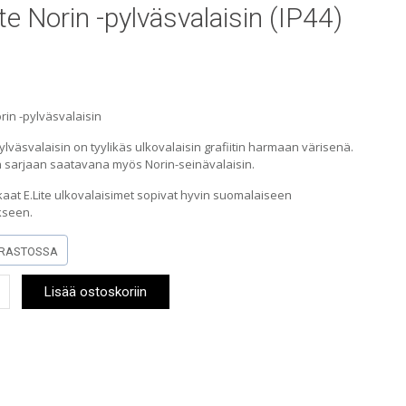
te Norin -pylväsvalaisin (IP44)
orin -pylväsvalaisin
ylväsvalaisin on tyylikäs ulkovalaisin grafiitin harmaan värisenä.
sarjaan saatavana myös Norin-seinävalaisin.
aat E.Lite ulkovalaisimet sopivat hyvin suomalaiseen
kseen.
RASTOSSA
Lisää ostoskoriin
alaisin