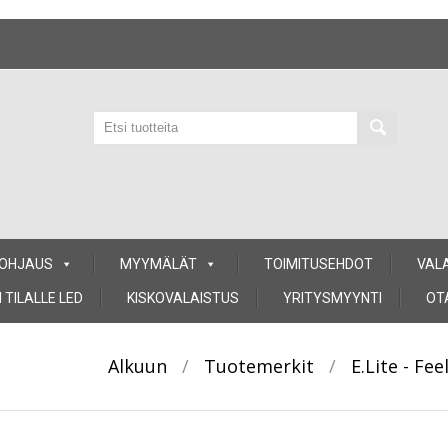
 OHJAUS
MYYMÄLÄT
TOIMITUSEHDOT
VAL
 TILALLE LED
KISKOVALAISTUS
YRITYSMYYNTI
OT
Alkuun
/
Tuotemerkit
/
E.Lite - Fee