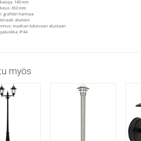
kaisija: 140 mm
rkeus: 650 mm
i: grafiitin harmaa
eriaali: alumiini
ennus: maahan tukevaan alustaan
jaluokka: IP44
tu myös