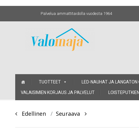
Palvelua ammattitaidolla vuodesta 1964
Skip
TUOTTEET
LED-NAUHAT JA LANGATON
to
content
VALAISIMIEN KORJAUS JA PALVELUT
LOISTEPUTKIEN
Post
Edellinen
Seuraava
navigation