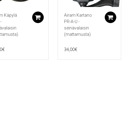
m Käpylä
Airam Kartano
koriin
Lisää ostoskoriin
Lisää 
-
PR-A-U -
ävalaisin
seinävalaisin
ttamusta)
(mattamusta)
0
€
34,00
€