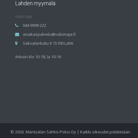
Lahden myymälä
Valomaja
044 9999 222
asiakaspalvelu@valomaja.fi
Saksalankatu 6 15100 Lahti
Arkisin klo 10-18, la 10-16
©
2026
Mäntsälän Sähkö-Poksi Oy | Kaikki oikeudet pidätetään