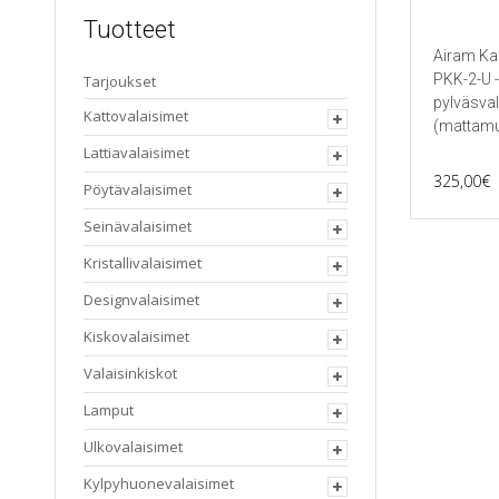
Tuotteet
Airam Ka
PKK-2-U -
Tarjoukset
pylväsval
Kattovalaisimet
(mattamu
Lattiavalaisimet
325,00
€
Pöytävalaisimet
Seinävalaisimet
Kristallivalaisimet
Designvalaisimet
Kiskovalaisimet
Valaisinkiskot
Lamput
Ulkovalaisimet
Kylpyhuonevalaisimet