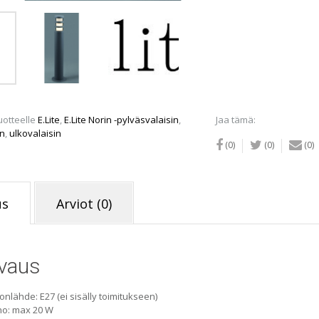
uotteelle
E.Lite
,
E.Lite Norin -pylväsvalaisin
,
Jaa tämä:
in
,
ulkovalaisin
(0)
(0)
(0)
us
Arviot (0)
vaus
onlähde: E27 (ei sisälly toimitukseen)
ho: max 20 W