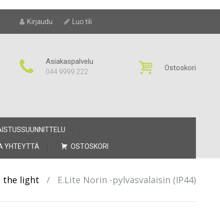
Kirjaudu
Luo tili
Asiakaspalvelu
Ostoskori
044 9999 222
AISTUSSUUNNITTELU
A YHTEYTTÄ
OSTOSKORI
l the light
/
E.Lite Norin -pylväsvalaisin (IP44)