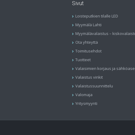
Sivut
Loisteputkien tilalle LED
Myymälä Lahti
Myymälävalaistus – kiskovalaist
Ota yhteyttä
Toimitusehdot
Tuotteet
Valaisimien korjaus ja sähköas
Valaistus vinkit
Valaistussuunnittelu
Valomaja
Yritysmyynti