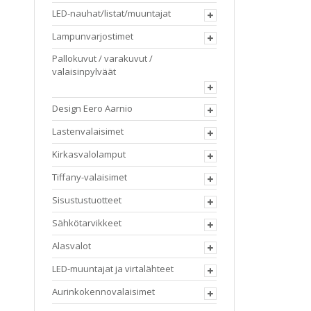
LED-nauhat/listat/muuntajat
Lampunvarjostimet
Pallokuvut / varakuvut /
valaisinpylväät
Design Eero Aarnio
Lastenvalaisimet
Kirkasvalolamput
Tiffany-valaisimet
Sisustustuotteet
Sähkötarvikkeet
Alasvalot
LED-muuntajat ja virtalähteet
Aurinkokennovalaisimet