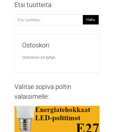
Etsi tuotteita
Etsi:
Haku
Ostoskori
Ostoskori on tyhjä.
Valitse sopiva poltin
valaisimelle: