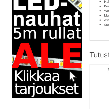
Hal
Ko
Vär
Mat
As
Suo
Tutus