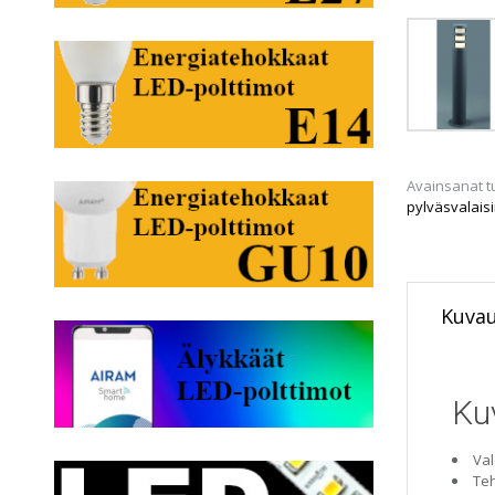
Avainsanat t
pylväsvalais
Kuva
Ku
Val
Te