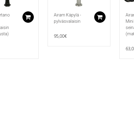
rtano
Airam Käpylä -
Aira
Lisää ostoskoriin
Lisää ostos
pylväsvalaisin
Mini 
aisin
sein
sta)
(ma
95,00
€
63,0