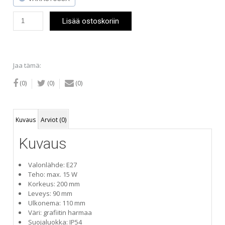
E.Lite
Lisää ostoskoriin
Meribel
seinävalaisin
(IP54)
määrä
Jaa tämä:
(0)
(0)
(0)
Kuvaus
Arviot (0)
Kuvaus
Valonlähde: E27
Teho: max. 15 W
Korkeus: 200 mm
Leveys: 90 mm
Ulkonema: 110 mm
Väri: grafiitin harmaa
Suojaluokka: IP54