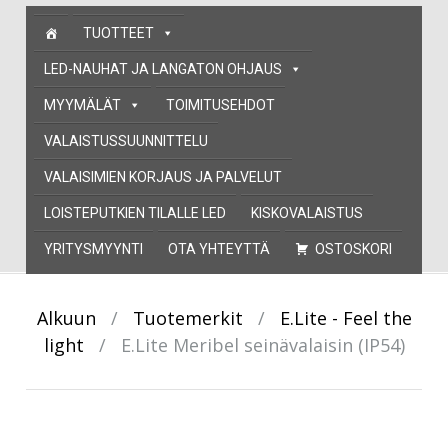
Skip
TUOTTEET
to
content
LED-NAUHAT JA LANGATON OHJAUS
MYYMÄLÄT
TOIMITUSEHDOT
VALAISTUSSUUNNITTELU
VALAISIMIEN KORJAUS JA PALVELUT
LOISTEPUTKIEN TILALLE LED
KISKOVALAISTUS
YRITYSMYYNTI
OTA YHTEYTTÄ
OSTOSKORI
Alkuun
/
Tuotemerkit
/
E.Lite - Feel the
light
/
E.Lite Meribel seinävalaisin (IP54)