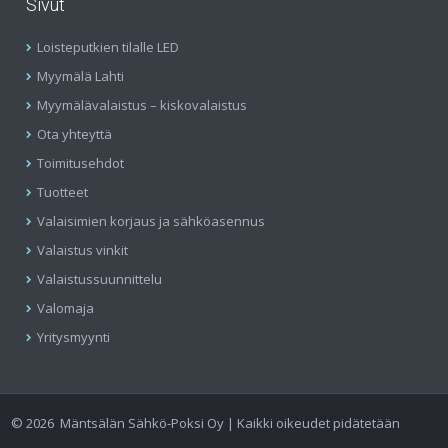
Sivut
Loisteputkien tilalle LED
Myymälä Lahti
Myymälävalaistus – kiskovalaistus
Ota yhteyttä
Toimitusehdot
Tuotteet
Valaisimien korjaus ja sähköasennus
Valaistus vinkit
Valaistussuunnittelu
Valomaja
Yritysmyynti
©
2026
Mäntsälän Sähkö-Poksi Oy | Kaikki oikeudet pidätetään