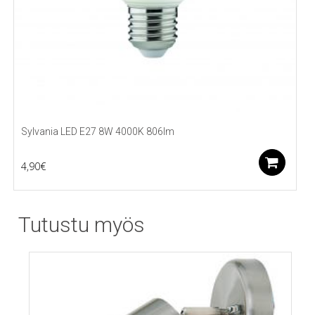
Sylvania LED E27 8W 4000K 806lm
Li
4,90
€
Tutustu myös