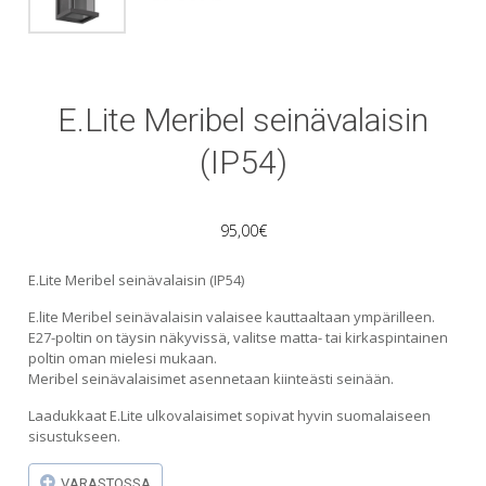
E.Lite Meribel seinävalaisin
(IP54)
95,00
€
E.Lite Meribel seinävalaisin (IP54)
E.lite Meribel seinävalaisin valaisee kauttaaltaan ympärilleen.
E27-poltin on täysin näkyvissä, valitse matta- tai kirkaspintainen
poltin oman mielesi mukaan.
Meribel seinävalaisimet asennetaan kiinteästi seinään.
Laadukkaat E.Lite ulkovalaisimet sopivat hyvin suomalaiseen
sisustukseen.
VARASTOSSA