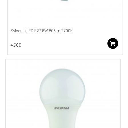
Sylvania LED E27 8W 806lm 2700K
L
4,90
€