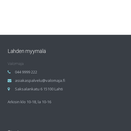
Lahden myymälä
Valomaja
044 9999 222
asiakaspalvelu@valomaja.fi
Saksalankatu 6 15100 Lahti
Arkisin klo 10-18, la 10-16