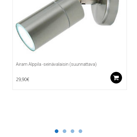
Airam Alppila -seinävalaisin (suunnattava)
Lis
29,90
€