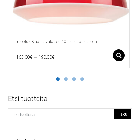
Innolux Kuplat-valaisin 400 mm punainen
Price
–
Ase
165,00
€
190,00
€
Tällä
range:
tuotteella
165,00€
on
useampi
through
muunnelma.
190,00€
Voit
Etsi tuotteita
tehdä
valinnat
Etsi:
tuotteen
Haku
sivulla.