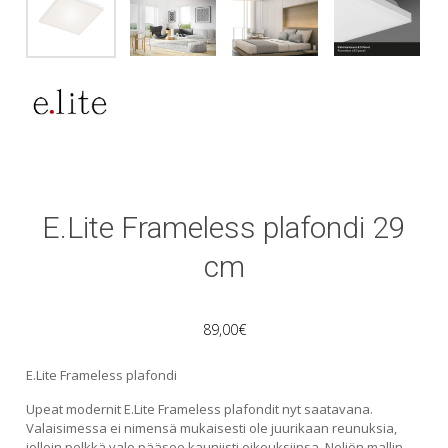
E.Lite Frameless plafondi 29
cm
89,00
€
E.Lite Frameless plafondi
Upeat modernit E.Lite Frameless plafondit nyt saatavana.
Valaisimessa ei nimensä mukaisesti ole juurikaan reunuksia,
jolloin pelkkä valo pääsee kauniisti oikeuksiinsa. Neliön mallin