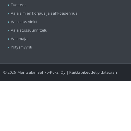
Tuotteet
Valaisimien korjaus ja sähköasennus
Valaistus vinkit
Valaistussuunnittelu
Valomaja
Yritysmyynti
©
2026
Mäntsälän Sähkö-Poksi Oy | Kaikki oikeudet pidätetään