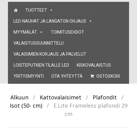
Skip
TUOTTEET
to
content
LED-NAUHAT JA LANGATON OHJAUS
MYYMÄLÄT
TOIMITUSEHDOT
VALAISTUSSUUNNITTELU
VALAISIMIEN KORJAUS JA PALVELUT
LOISTEPUTKIEN TILALLE LED
KISKOVALAISTUS
YRITYSMYYNTI
OTA YHTEYTTÄ
OSTOSKORI
Alkuun
/
Kattovalaisimet
/
Plafondit
/
Isot (50- cm)
/
E.Lite Frameless plafondi 29
cm