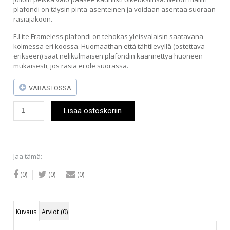
plafondi on täysin pinta-asenteinen ja voidaan asentaa suoraan
rasiajakoon.
E.Lite Frameless plafondi on tehokas yleisvalaisin saatavana
kolmessa eri koossa. Huomaathan että tähtilevyllä (ostettava
erikseen) saat nelikulmaisen plafondin käännettyä huoneen
mukaisesti, jos rasia ei ole suorassa.
VARASTOSSA
E.Lite
Lisää ostoskoriin
Frameless
plafondi
29
cm
määrä
Jaa tämä:
(0)
(0)
(0)
Kuvaus
Arviot (0)