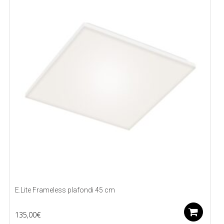
E.Lite Frameless plafondi 45 cm
Li
135,00
€