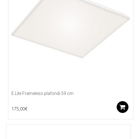
E.Lite Frameless plafondi 59 cm
L
175,00
€