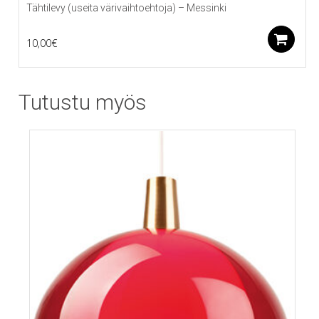
Tähtilevy (useita värivaihtoehtoja) – Messinki
B
10,00
€
Tutustu myös