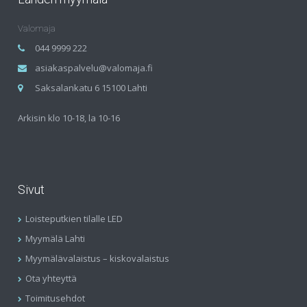
Valomaja
044 9999 222
asiakaspalvelu@valomaja.fi
Saksalankatu 6 15100 Lahti
Arkisin klo 10-18, la 10-16
Sivut
Loisteputkien tilalle LED
Myymälä Lahti
Myymälävalaistus – kiskovalaistus
Ota yhteyttä
Toimitusehdot