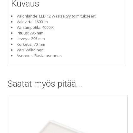
Kuvaus
Valonlähde: LED 12 W (sisältyy toimitukseen)
Valovirta: 1600 lm
Värilämpötila: 4000 K
Pituus: 295 mm
Leveys: 295 mm
Korkeus: 70 mm
Väri: Valkoinen
Asennus: Rasia-asennus
Saatat myös pitää...