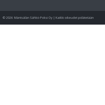
©
2026
Mäntsälän Sähkö-Poksi Oy | Kaikki oikeudet pidätetään