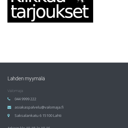
Lahden myymälä
Valomaja
044 9999 222
asiakaspalvelu@valomaja.fi
Saksalankatu 6 15100 Lahti