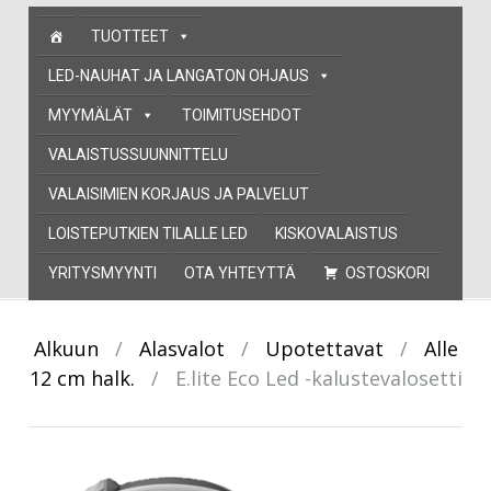
Skip
TUOTTEET
to
content
LED-NAUHAT JA LANGATON OHJAUS
MYYMÄLÄT
TOIMITUSEHDOT
VALAISTUSSUUNNITTELU
VALAISIMIEN KORJAUS JA PALVELUT
LOISTEPUTKIEN TILALLE LED
KISKOVALAISTUS
YRITYSMYYNTI
OTA YHTEYTTÄ
OSTOSKORI
Alkuun
/
Alasvalot
/
Upotettavat
/
Alle
12 cm halk.
/
E.lite Eco Led -kalustevalosetti