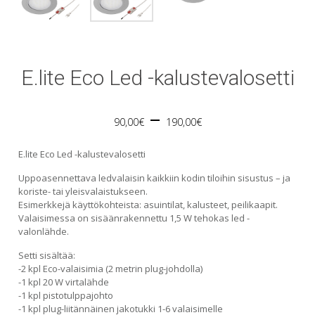
E.lite Eco Led -kalustevalosetti
Price
–
90,00
€
190,00
€
range:
E.lite Eco Led -kalustevalosetti
90,00€
Uppoasennettava ledvalaisin kaikkiin kodin tiloihin sisustus – ja
koriste- tai yleisvalaistukseen.
through
Esimerkkejä käyttökohteista: asuintilat, kalusteet, peilikaapit.
Valaisimessa on sisäänrakennettu 1,5 W tehokas led -
valonlähde.
190,00€
Setti sisältää:
-2 kpl Eco-valaisimia (2 metrin plug-johdolla)
-1 kpl 20 W virtalähde
-1 kpl pistotulppajohto
-1 kpl plug-liitännäinen jakotukki 1-6 valaisimelle