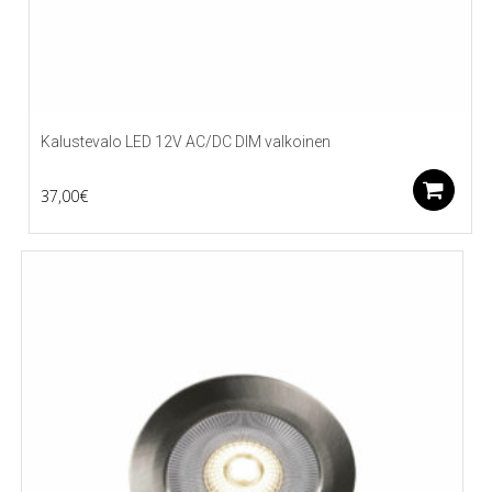
Kalustevalo LED 12V AC/DC DIM valkoinen
L
37,00
€