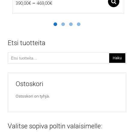
Price
–
Ase
390,00
€
469,00
€
Tällä
range:
tuotteella
390,00€
on
useampi
through
muunnelma.
469,00€
Voit
Etsi tuotteita
tehdä
valinnat
Etsi:
tuotteen
Haku
sivulla.
Ostoskori
Ostoskori on tyhjä.
Valitse sopiva poltin valaisimelle: