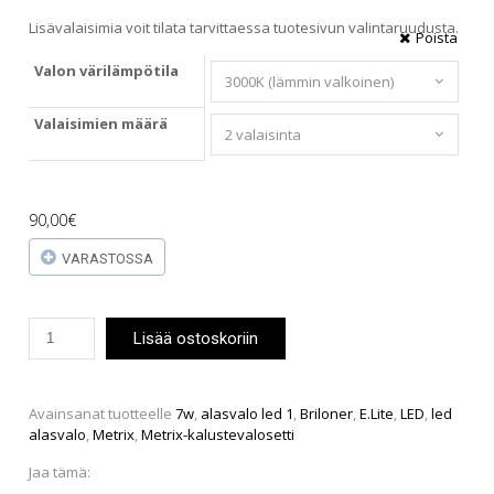
Lisävalaisimia voit tilata tarvittaessa tuotesivun valintaruudusta.
Poista
Valon värilämpötila
Valaisimien määrä
90,00
€
VARASTOSSA
E.lite
Lisää ostoskoriin
Eco
Led
-
kalustevalosetti
Avainsanat tuotteelle
7w
,
alasvalo led 1
,
Briloner
,
E.Lite
,
LED
,
led
määrä
alasvalo
,
Metrix
,
Metrix-kalustevalosetti
Jaa tämä: