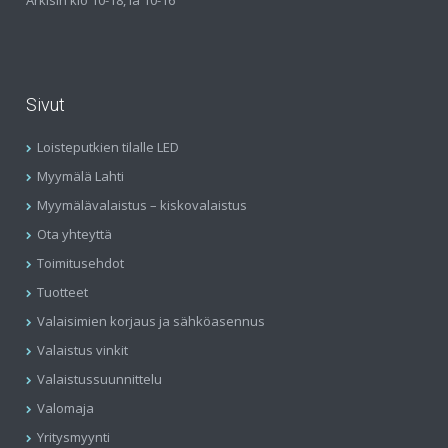
Arkisin klo 10-18, la 10-16
Sivut
Loisteputkien tilalle LED
Myymälä Lahti
Myymälävalaistus – kiskovalaistus
Ota yhteyttä
Toimitusehdot
Tuotteet
Valaisimien korjaus ja sähköasennus
Valaistus vinkit
Valaistussuunnittelu
Valomaja
Yritysmyynti