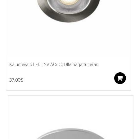
Kalustevalo LED 12V AC/DC DIM harjattu teräs
Li
37,00
€