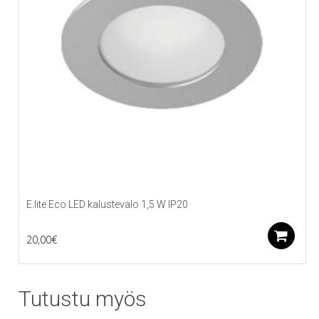
E.lite Eco LED kalustevalo 1,5 W IP20
L
20,00
€
Tutustu myös