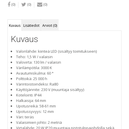
(0)
(0)
(0)
Kuvaus
Lisätiedot
Arviot (0)
Kuvaus
Valonlähde: kiinteä LED (sisältyy toimitukseen)
Teho: 1,5 W / valaisin
Valovirta: 130 lm / valaisin
Värilämpötila: 3000 K
Avautumiskulma: 60 °
Polttoikä: 25 000 h
Värintoistoindeksi: Ra80
Käyttöjännite: 230 V (muuntaja sisältyy)
Kotelointi: IP44
Halkaisija: 64 mm
Upotusreikä: 58-61 mm
Upotussyvyys: 12 mm
Väri: teräs
Valaisimien johto: 2 metriä
Virtalähde: 20 W IP20 muuntaja pistotulppajohdolla sekä