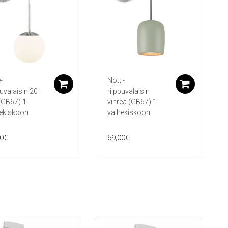
-
Notti-
koriin
Lisää ostoskoriin
Lisää 
puvalaisin 20
riippuvalaisin
GB67) 1-
vihreä (GB67) 1-
ekiskoon
vaihekiskoon
0
€
69,00
€