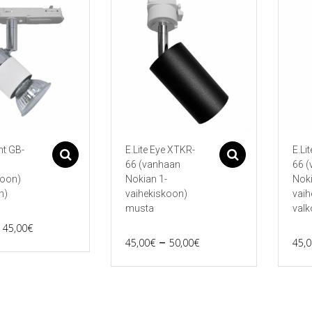
nt GB-
E.Lite Eye XTKR-
E.Li
Asetukset
Asetukset
66 (vanhaan
66 
koon)
Nokian 1-
Noki
n)
vaihekiskoon)
vaih
musta
valk
Price
45,00
€
Price
–
45,00
€
50,00
€
45,0
range:
Tällä
Tällä
range:
36,00€
tuotteella
tuott
45,00€
on
on
through
ma.
useampi
use
through
45,00€
muunnelma.
muu