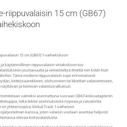
e-riippuvalaisin 15 cm (GB67)
aihekiskoon
ppuvalaisin 15 cm (GB67) 1-vaihekiskoon
 ja käytännöllinen riippuvalaisin virtakiskoon tuo
aistukseen joustavuutta ja viimeisteltyä ilmettä niin kotiin kuin
n tiloihin. Tämä moderni riippuvalaisin sopii erinomaisesti
ydän, keittiösaarekkeen, olohuoneen tai liiketilan valaisemiseen,
 näyttävän ja toimivan valaistusratkaisun.
n toimitetaan valmiiksi asennettuna suoraan GB67-kiskoadapteriin
attokuppia, mikä tekee asennuksesta nopeaa ja vaivatonta.
i on yhteensopiva Global Track 1-vaiheisen
kojärjestelmän kanssa, joten valaisin voidaan asentaa helposti
olemassa olevaa kiskovalaistusta.