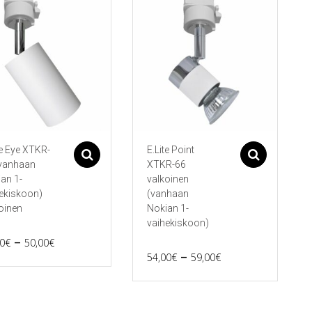
te Eye XTKR-
E.Lite Point
Asetukset
Asetu
(vanhaan
XTKR-66
an 1-
valkoinen
ekiskoon)
(vanhaan
oinen
Nokian 1-
vaihekiskoon)
Price
–
0
€
50,00
€
Price
–
54,00
€
59,00
€
range:
eella
Tällä
range:
45,00€
tuotteella
54,00€
ampi
on
through
nnelma.
useampi