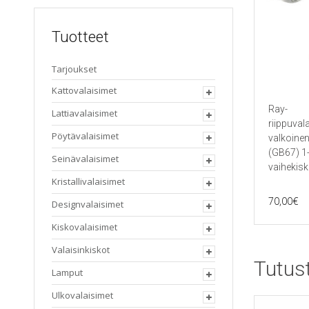
Tuotteet
Tarjoukset
Kattovalaisimet
Ray-
Lattiavalaisimet
riippuval
Pöytävalaisimet
valkoine
(GB67) 1
Seinävalaisimet
vaihekis
Kristallivalaisimet
70,00
€
Designvalaisimet
Kiskovalaisimet
Valaisinkiskot
Tutus
Lamput
Ulkovalaisimet