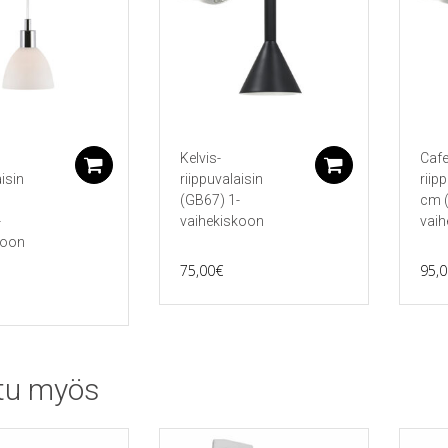
Kelvis-
Cafe
Lisää ostoskoriin
Lisää ostos
aisin
riippuvalaisin
riip
n
(GB67) 1-
cm (
-
vaihekiskoon
vaih
koon
75,00
€
95,0
tu myös