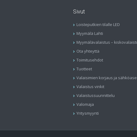
Sivut
Loisteputkien tilalle LED
Myymälä Lahti
Myymälävalaistus – kiskovalaist
Ota yhteyttä
Toimitusehdot
Tuotteet
Valaisimien korjaus ja sähköas
Valaistus vinkit
Valaistussuunnittelu
Valomaja
Yritysmyynti