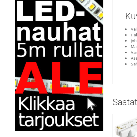
Ku
Val
Hal
Joh
Mat
Vär
Ase
Säh
Saatat