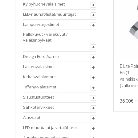
Kylpyhuonevalaisimet
LED-nauhat/listat/muuntajat
Lampunvarjostimet
Pallokuvut / varakuvut /
valaisinpylväät
Design Eero Aarnio
E.Lite Poi
Lastenvalaisimet
66 (1-
Kirkasvalolamput
vaihekis
(valkoine
Tiffany-valaisimet
Sisustustuotteet
–
36,00
€
Sähkötarvikkeet
Tällä
tuotteella
Alasvalot
on
useampi
LED-muuntajat ja virtalähteet
muunnel
Voit
Aurinkokennovalaisimet