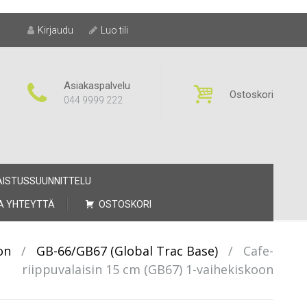
Kirjaudu
Luo tili
Asiakaspalvelu
Ostoskori
044 9999 222
AISTUSSUUNNITTELU
A YHTEYTTÄ
OSTOSKORI
on
/
GB-66/GB67 (Global Trac Base)
/
Cafe-
riippuvalaisin 15 cm (GB67) 1-vaihekiskoon