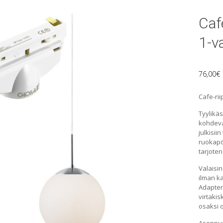
Caf
1-v
76,00
€
Cafe-rii
Tyylikäs
kohdeval
julkisii
ruokapö
tarjoten
Valaisi
ilman k
Adapter
virtakis
osaksi 