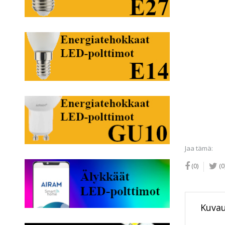
Jaa tämä:
(0)
(0
Kuva