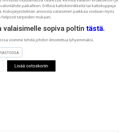
 onnistuu muutamassa hetkessä: kiinnitä valaisin virtakiskoon ja
alonlähde paikalleen. Erillisiä kattokiinnikkeitä tai kattokuppeja
ita. Kiskojärjestelmän ansiosta valaisimen paikkaa voidaan myös
 helposti tarpeiden mukaan.
a valaisimelle sopiva poltin
tästä
.
aessa voimme tehdä johdon ilmoitettua lyhyemmäksi.
RASTOSSA
Lisää ostoskoriin
alaisin
iskoon