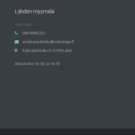
Lahden myymälä
Valomaja
044 9999 222
asiakaspalvelu@valomaja.fi
Saksalankatu 6 15100 Lahti
Arkisin klo 10-18, la 10-16