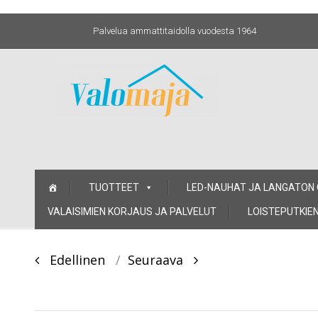
Palvelua ammattitaidolla vuodesta 1964
Skip
TUOTTEET
LED-NAUHAT JA LANGATON
to
content
VALAISIMIEN KORJAUS JA PALVELUT
LOISTEPUTKIEN
Post
Edellinen
Seuraava
navigation