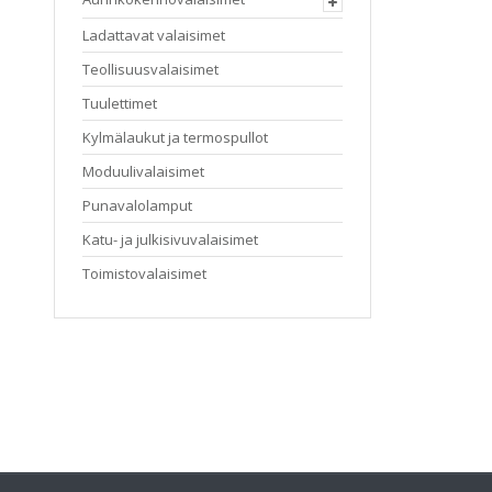
tehdä
Ladattavat valaisimet
valinnat
tuotteen
Teollisuusvalaisimet
sivulla.
Tuulettimet
Kylmälaukut ja termospullot
Moduulivalaisimet
Punavalolamput
Katu- ja julkisivuvalaisimet
Toimistovalaisimet