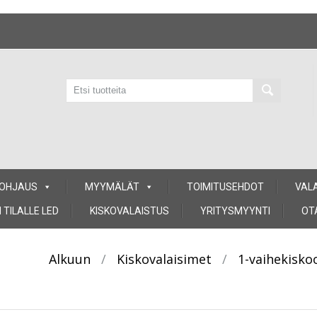
 OHJAUS
MYYMÄLÄT
TOIMITUSEHDOT
VAL
 TILALLE LED
KISKOVALAISTUS
YRITYSMYYNTI
OT
Alkuun
/
Kiskovalaisimet
/
1-vaihekisko