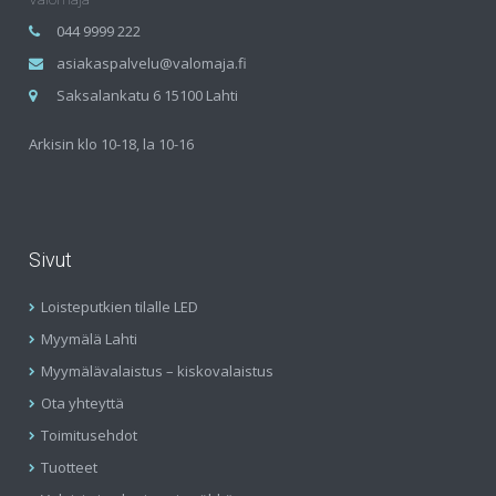
044 9999 222
asiakaspalvelu@valomaja.fi
Saksalankatu 6 15100 Lahti
Arkisin klo 10-18, la 10-16
Sivut
Loisteputkien tilalle LED
Myymälä Lahti
Myymälävalaistus – kiskovalaistus
Ota yhteyttä
Toimitusehdot
Tuotteet