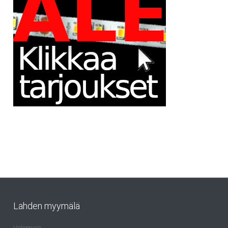
Lahden myymälä
Valomaja