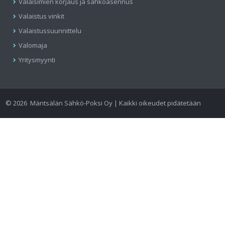
Valaisimien korjaus ja sähköasennus
Valaistus vinkit
Valaistussuunnittelu
Valomaja
Yritysmyynti
©
2026
Mäntsälän Sähkö-Poksi Oy | Kaikki oikeudet pidätetään