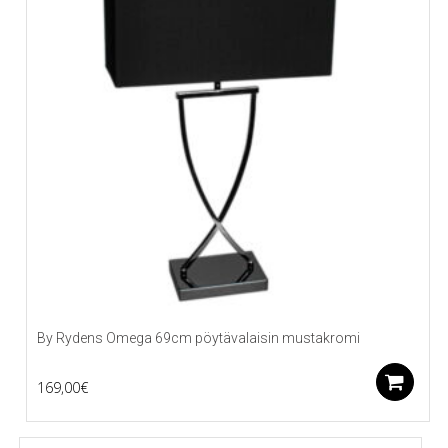
By Rydens Omega 69cm pöytävalaisin mustakromi
L
169,00
€