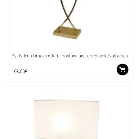
By Rydens Omega 69cm -pöytävalaisin, messinki/valkoinen
L
169,00
€