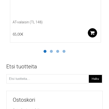
AT-valaisin (TL 148)
Lis
65,00
€
Etsi tuotteita
Etsi:
Haku
Ostoskori