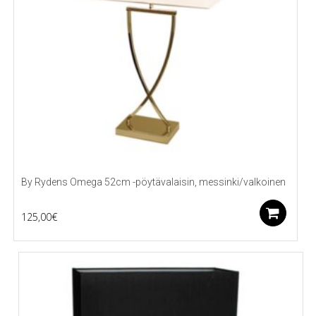
By Rydens Omega 52cm -pöytävalaisin, messinki/valkoinen
Li
125,00
€