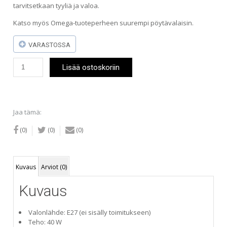
tarvitsetkaan tyyliä ja valoa.
Katso myös Omega-tuoteperheen suurempi pöytävalaisin.
VARASTOSSA
By
Lisää ostoskoriin
Rydens
Omega
52cm
pöytävalaisin
mustakromi
Jaa tämä:
määrä
(0)
(0)
(0)
Kuvaus
Arviot (0)
Kuvaus
Valonlähde: E27 (ei sisälly toimitukseen)
Teho: 40 W