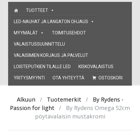
Skip
TUOTTEET
to
content
LED-NAUHAT JA LANGATON OHJAUS
MYYMÄLÄT
TOIMITUSEHDOT
VALAISTUSSUUNNITTELU
VALAISIMIEN KORJAUS JA PALVELUT
LOISTEPUTKIEN TILALLE LED
KISKOVALAISTUS
YRITYSMYYNTI
OTA YHTEYTTÄ
OSTOSKORI
Alkuun
/
Tuotemerkit
/
By Rydens -
Passion for light
/
By Rydens Omega 52cm
pöytävalaisin mustakromi