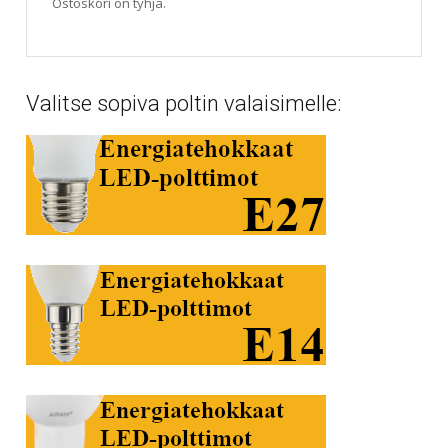
Ostoskori on tyhjä.
Valitse sopiva poltin valaisimelle: