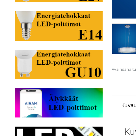
Avainsana tu
Kuva
Ku