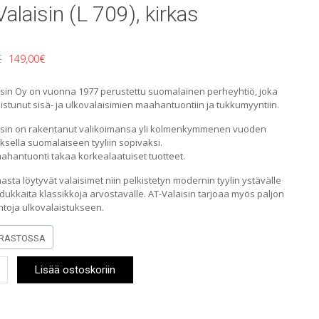
alaisin (L 709), kirkas
Alkuperäinen
Nykyinen
€
149,00
€
hinta
hinta
isin Oy on vuonna 1977 perustettu suomalainen perheyhtiö, joka
istunut sisä- ja ulkovalaisimien maahantuontiin ja tukkumyyntiin.
oli:
on:
isin on rakentanut valikoimansa yli kolmenkymmenen vuoden
189,00€.
149,00€.
sella suomalaiseen tyyliin sopivaksi.
hantuonti takaa korkealaatuiset tuotteet.
asta löytyvät valaisimet niin pelkistetyn modernin tyylin ystävälle
dukkaita klassikkoja arvostavalle. AT-Valaisin tarjoaa myös paljon
htoja ulkovalaistukseen.
RASTOSSA
Lisää ostoskoriin
n