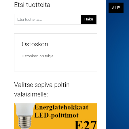
Etsi tuotteita
ALE!
Etsi:
Haku
Ostoskori
Ostoskori on tyhjä.
Valitse sopiva poltin
valaisimelle: