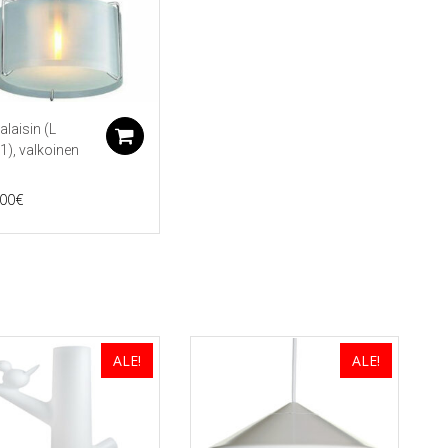
alaisin (L
koriin
Lisää ostoskoriin
1), valkoinen
,00
€
ALE!
ALE!