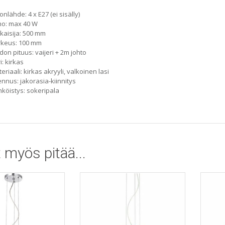
onlähde: 4 x E27 (ei sisälly)
ho: max 40 W
kaisija: 500 mm
rkeus: 100 mm
don pituus: vaijeri + 2m johto
i: kirkas
eriaali: kirkas akryyli, valkoinen lasi
nnus: jakorasia-kiinnitys
köistys: sokeripala
 myös pitää...