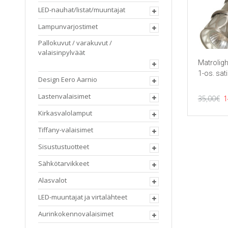
LED-nauhat/listat/muuntajat
Lampunvarjostimet
Pallokuvut / varakuvut /
valaisinpylväät
Matroligh
1-os. sati
Design Eero Aarnio
A
Lastenvalaisimet
35,00
€
1
h
Kirkasvalolamput
o
Tiffany-valaisimet
3
Sisustustuotteet
Sähkötarvikkeet
Alasvalot
LED-muuntajat ja virtalähteet
Aurinkokennovalaisimet