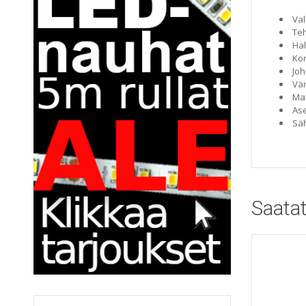
Val
Te
Hal
Ko
Joh
Vär
Mat
Ase
Säh
Saatat