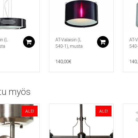
in (L
AT-Valaisin (L
AT-V
Lisää ostoskoriin
Lisää ostos
sta
540-1), musta
540-
140,00
€
140
tu myös
ALE!
ALE!