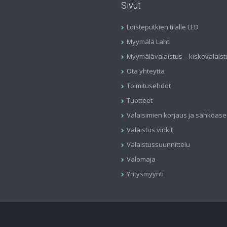
Sivut
Loisteputkien tilalle LED
Myymälä Lahti
Myymälävalaistus – kiskovalaist
Ota yhteyttä
Toimitusehdot
Tuotteet
Valaisimien korjaus ja sähköas
Valaistus vinkit
Valaistussuunnittelu
Valomaja
Yritysmyynti