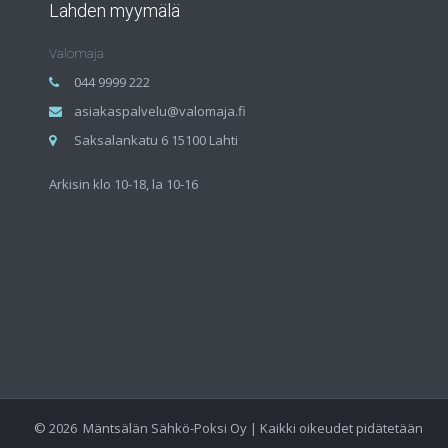
Lahden myymälä
Valomaja
044 9999 222
asiakaspalvelu@valomaja.fi
Saksalankatu 6 15100 Lahti
Arkisin klo 10-18, la 10-16
©
2026
Mäntsälän Sähkö-Poksi Oy | Kaikki oikeudet pidätetään