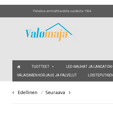
Palvelua ammattitaidolla vuodesta 1964
Skip
TUOTTEET
LED-NAUHAT JA LANGATON
to
content
VALAISIMIEN KORJAUS JA PALVELUT
LOISTEPUTKIEN
Post
Edellinen
Seuraava
navigation