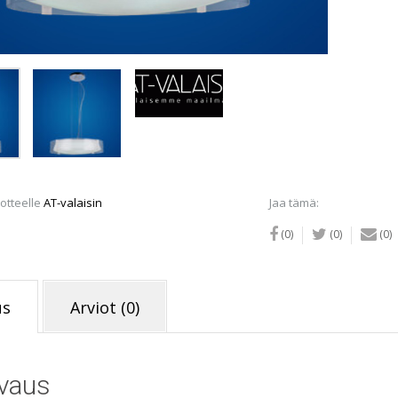
määrä
otteelle
AT-valaisin
Jaa tämä:
(0)
(0)
(0)
us
Arviot (0)
vaus