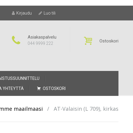
Kirjaudu
Luo tili
Asiakaspalvelu
Ostoskori
044 9999 222
AISTUSSUUNNITTELU
A YHTEYTTÄ
OSTOSKORI
semme maailmaasi
/
AT-Valaisin (L 709), kirkas