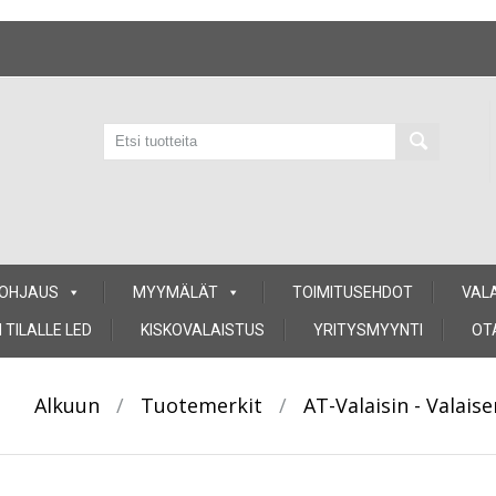
 OHJAUS
MYYMÄLÄT
TOIMITUSEHDOT
VAL
 TILALLE LED
KISKOVALAISTUS
YRITYSMYYNTI
OT
Alkuun
/
Tuotemerkit
/
AT-Valaisin - Valai