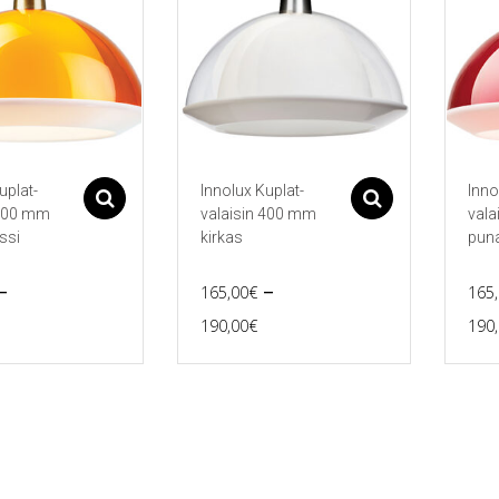
uplat-
Innolux Kuplat-
Inno
Asetukset
Asetukset
 400 mm
valaisin 400 mm
vala
ssi
kirkas
pun
–
–
165,00
€
165
rice
Price
190,00
€
190
Tällä
Tällä
range:
range:
tuotteella
tuott
165,00€
165,00€
on
on
useampi
use
through
through
ma.
muunnelma.
muu
190,00€
190,00€
Voit
Voit
tehdä
tehd
valinnat
vali