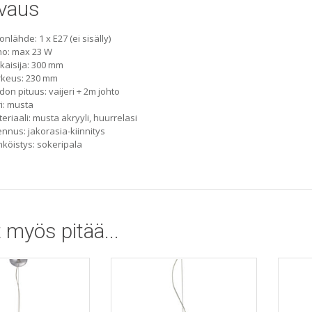
vaus
onlähde: 1 x E27 (ei sisälly)
ho: max 23 W
kaisija: 300 mm
rkeus: 230 mm
don pituus: vaijeri + 2m johto
i: musta
eriaali: musta akryyli, huurrelasi
nnus: jakorasia-kiinnitys
köistys: sokeripala
 myös pitää...