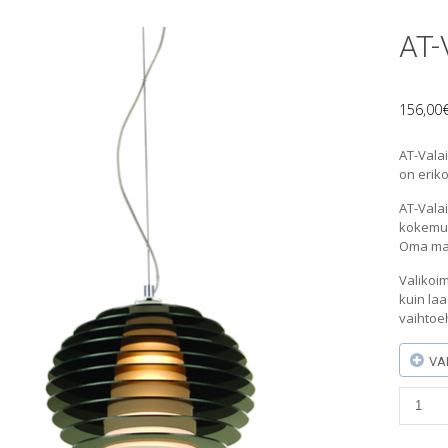
AT-
156,00
AT-Vala
on eriko
AT-Vala
kokemuk
Oma maa
Valikoim
kuin laa
vaihtoe
VA
AT-
Valaisi
(L