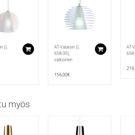
in (L
AT-Valaisin (L
AT-V
Lisää ostoskoriin
Lisää ostos
658-30),
658-
n
valkoinen
219
156,00
€
tu myös