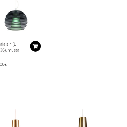
alaisin (L
koriin
Lisää ostoskoriin
38), musta
,00
€