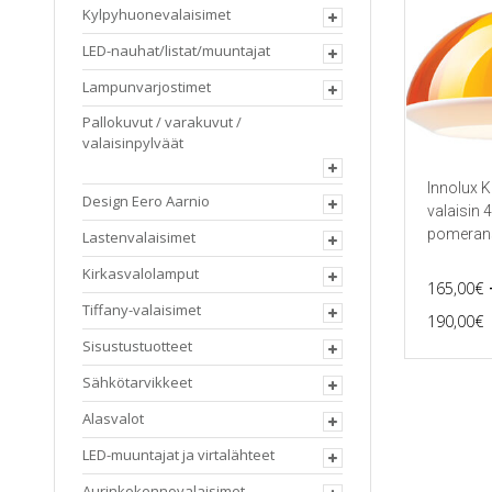
Kylpyhuonevalaisimet
LED-nauhat/listat/muuntajat
Lampunvarjostimet
Pallokuvut / varakuvut /
valaisinpylväät
Innolux K
Design Eero Aarnio
valaisin
pomeran
Lastenvalaisimet
Kirkasvalolamput
165,00
€
Tiffany-valaisimet
P
190,00
€
Tällä
Sisustustuotteet
tuotteella
Sähkötarvikkeet
on
useampi
Alasvalot
muunnel
Voit
LED-muuntajat ja virtalähteet
tehdä
valinnat
Aurinkokennovalaisimet