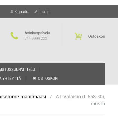
Kirjaudu
Luo tili
Asiakaspalvelu
Ostoskori
044 9999 222
AISTUSSUUNNITTELU
A YHTEYTTÄ
OSTOSKORI
alaisemme maailmaasi
/
AT-Valaisin (L 658-30),
musta