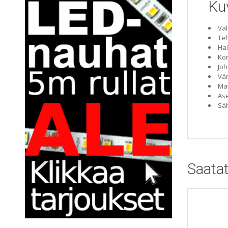
Ku
Val
Te
Hal
Ko
Joh
Vär
Mat
Ase
Säh
Saatat