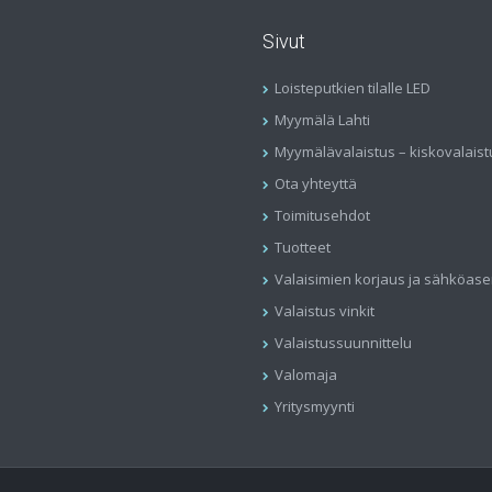
Sivut
Loisteputkien tilalle LED
Myymälä Lahti
Myymälävalaistus – kiskovalaist
Ota yhteyttä
Toimitusehdot
Tuotteet
Valaisimien korjaus ja sähköas
Valaistus vinkit
Valaistussuunnittelu
Valomaja
Yritysmyynti