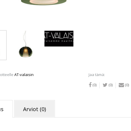
658-
30),
musta
määrä
otteelle
AT-valaisin
Jaa tämä:
(0)
(0)
(0)
us
Arviot (0)