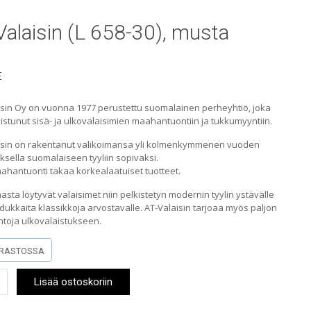
Valaisin (L 658-30), musta
€
isin Oy on vuonna 1977 perustettu suomalainen perheyhtiö, joka
istunut sisä- ja ulkovalaisimien maahantuontiin ja tukkumyyntiin.
isin on rakentanut valikoimansa yli kolmenkymmenen vuoden
sella suomalaiseen tyyliin sopivaksi.
hantuonti takaa korkealaatuiset tuotteet.
asta löytyvät valaisimet niin pelkistetyn modernin tyylin ystävälle
dukkaita klassikkoja arvostavalle. AT-Valaisin tarjoaa myös paljon
htoja ulkovalaistukseen.
RASTOSSA
Lisää ostoskoriin
n