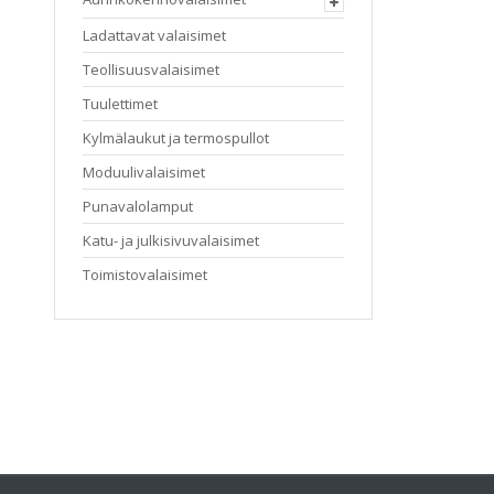
tuotteen
Ladattavat valaisimet
sivulla.
Teollisuusvalaisimet
Tuulettimet
Kylmälaukut ja termospullot
Moduulivalaisimet
Punavalolamput
Katu- ja julkisivuvalaisimet
Toimistovalaisimet