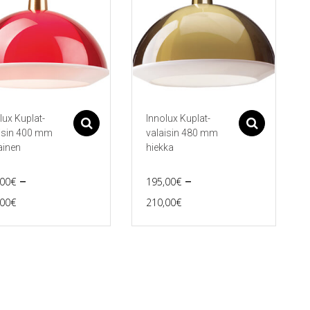
lux Kuplat-
Innolux Kuplat-
Asetukset
Asetu
isin 400 mm
valaisin 480 mm
ainen
hiekka
–
–
,00
€
195,00
€
Price
Price
,00
€
210,00
€
Tällä
range:
range:
eella
tuotteella
165,00€
195,00€
on
ampi
useampi
through
through
nnelma.
muunnelma.
190,00€
210,00€
Voit
ä
tehdä
nnat
valinnat