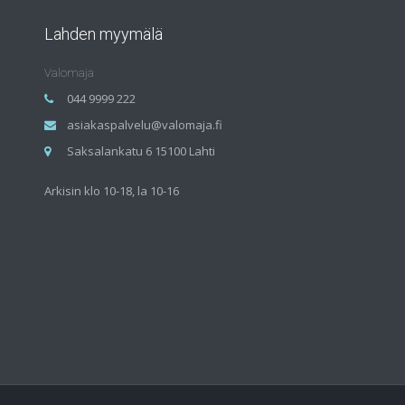
Lahden myymälä
Valomaja
044 9999 222
asiakaspalvelu@valomaja.fi
Saksalankatu 6 15100 Lahti
Arkisin klo 10-18, la 10-16