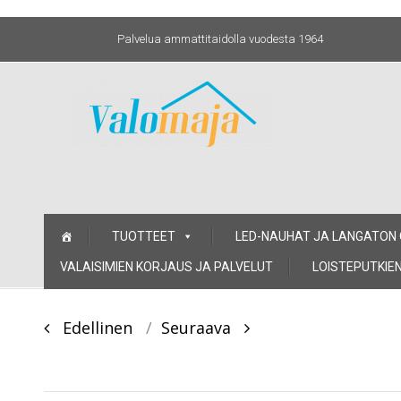
Palvelua ammattitaidolla vuodesta 1964
Skip
TUOTTEET
LED-NAUHAT JA LANGATON
to
content
VALAISIMIEN KORJAUS JA PALVELUT
LOISTEPUTKIEN
Post
Edellinen
Seuraava
navigation