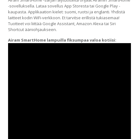
Airam SmartHome -sarjan älytuotteita ohjaat Airamin SmartHome
-sovelluksella. Lataa sovellus App Storesta tai Google Play -
kaupasta. Applikaation kielet: suomi, ruotsi ja englanti. Yhdistä
laitteet kodin WiFi-verkkoon. Et tarvitse erillistä tukiasemaa!
Tuotteet voi liittää Google Assistant, Amazon Alexa tai Siri
Shortcut ääniohjaukseen.
Airam SmartHome lampuilla fiksumpaa valoa kotiisi: