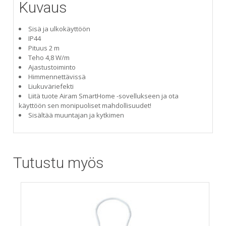
Kuvaus
Sisä ja ulkokäyttöön
IP44
Pituus 2 m
Teho 4,8 W/m
Ajastustoiminto
Himmennettävissä
Liukuväriefekti
Liitä tuote Airam SmartHome -sovellukseen ja ota
käyttöön sen monipuoliset mahdollisuudet!
Sisältää muuntajan ja kytkimen
Tutustu myös