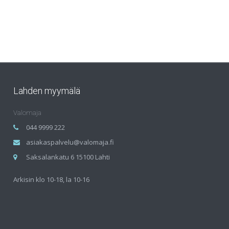
Lahden myymälä
Valomaja
044 9999 222
asiakaspalvelu@valomaja.fi
Saksalankatu 6 15100 Lahti
Arkisin klo 10-18, la 10-16