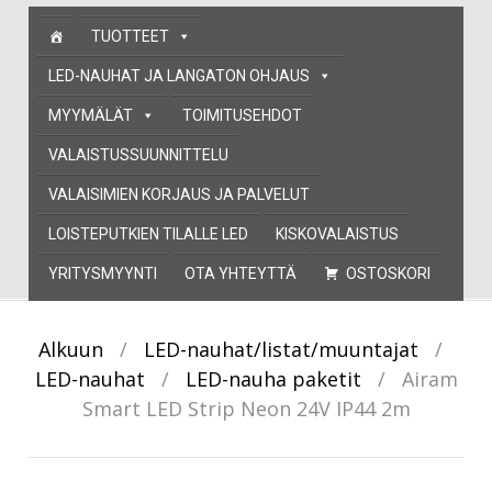
Skip
TUOTTEET
to
content
LED-NAUHAT JA LANGATON OHJAUS
MYYMÄLÄT
TOIMITUSEHDOT
VALAISTUSSUUNNITTELU
VALAISIMIEN KORJAUS JA PALVELUT
LOISTEPUTKIEN TILALLE LED
KISKOVALAISTUS
YRITYSMYYNTI
OTA YHTEYTTÄ
OSTOSKORI
Alkuun
/
LED-nauhat/listat/muuntajat
/
LED-nauhat
/
LED-nauha paketit
/
Airam
Smart LED Strip Neon 24V IP44 2m