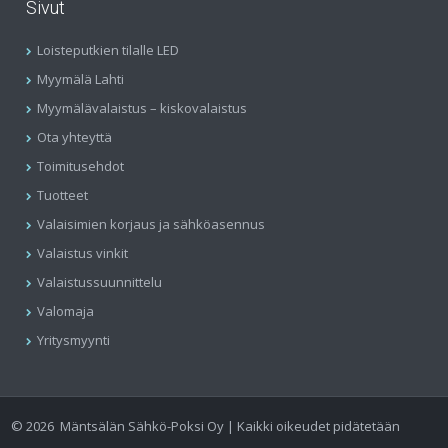
Sivut
Loisteputkien tilalle LED
Myymälä Lahti
Myymälävalaistus – kiskovalaistus
Ota yhteyttä
Toimitusehdot
Tuotteet
Valaisimien korjaus ja sähköasennus
Valaistus vinkit
Valaistussuunnittelu
Valomaja
Yritysmyynti
©
2026
Mäntsälän Sähkö-Poksi Oy | Kaikki oikeudet pidätetään