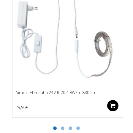
Airam LED-nauha 24V IP20 4,8W/m 830 2m
Lis
29,95
€