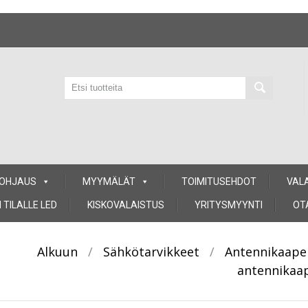
 OHJAUS
MYYMÄLÄT
TOIMITUSEHDOT
VAL
 TILALLE LED
KISKOVALAISTUS
YRITYSMYYNTI
OT
Alkuun
/
Sähkötarvikkeet
/
Antennikaapel
antennikaap