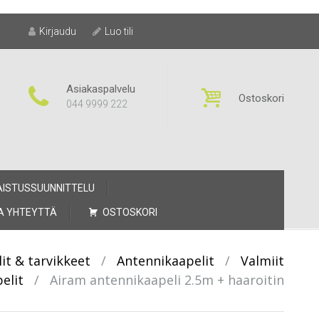
Kirjaudu
Luo tili
Asiakaspalvelu
Ostoskori
044 9999 222
AISTUSSUUNNITTELU
A YHTEYTTÄ
OSTOSKORI
it & tarvikkeet
/
Antennikaapelit
/
Valmiit
elit
/
Airam antennikaapeli 2.5m + haaroitin