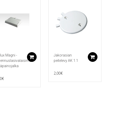
koriin
lux Magni -
Jakorasian
Lisää ostoskoriin
Lisää 
ennuslasivalaisimen
peitelevy AK 1.1
äpainojalka
2,00
€
0
€