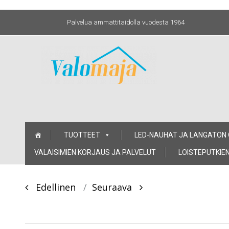
Palvelua ammattitaidolla vuodesta 1964
Skip
TUOTTEET
LED-NAUHAT JA LANGATON
to
content
VALAISIMIEN KORJAUS JA PALVELUT
LOISTEPUTKIEN
Post
Edellinen
Seuraava
navigation