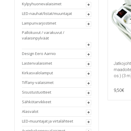
Kylpyhuonevalaisimet
LED-nauhat/listat/muuntajat
Lampunvarjostimet
Pallokuvut / varakuvut /
valaisinpylväät
Design Eero Aarnio
Lastenvalaisimet
Jatkojoh
maadoitet
Kirkasvalolamput
os.) (3 m
Tiffany-valaisimet
9,50
€
Sisustustuotteet
Sähkötarvikkeet
Alasvalot
LED-muuntajat ja virtalähteet
Aurinkokennovalaisimet