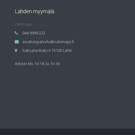
Lahden myymälä
Valomaja
044 9999 222
asiakaspalvelu@valomaja.fi
Saksalankatu 6 15100 Lahti
Arkisin klo 10-18, la 10-16