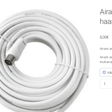
Air
haar
6,00
€
Airam a
Airam a
mukana 
VA
Airam
antenn
2.5m
+
haaroit
määrä