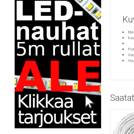
Ku
Mer
Kaa
Pis
Vär
Haa
Saatat