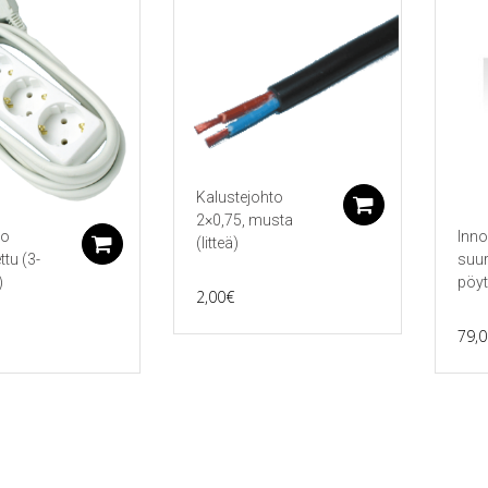
Kalustejohto
Lisää ostos
2×0,75, musta
to
Inno
(litteä)
Lisää ostoskoriin
tu (3-
suur
)
pöyt
2,00
€
79,0