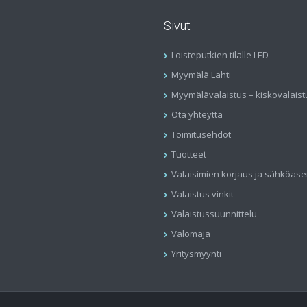
Sivut
Loisteputkien tilalle LED
Myymälä Lahti
Myymälävalaistus – kiskovalaist
Ota yhteyttä
Toimitusehdot
Tuotteet
Valaisimien korjaus ja sähköas
Valaistus vinkit
Valaistussuunnittelu
Valomaja
Yritysmyynti