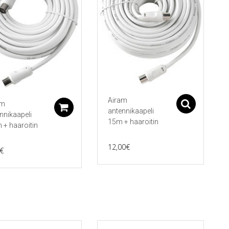
Airam
am
Asetu
koriin
Lisää ostoskoriin
antennikaapeli
nnikaapeli
15m + haaroitin
 + haaroitin
12,00
€
€