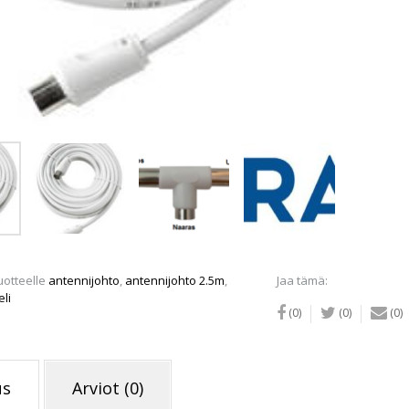
uotteelle
antennijohto
,
antennijohto 2.5m
,
Jaa tämä:
li
(0)
(0)
(0)
us
Arviot (0)