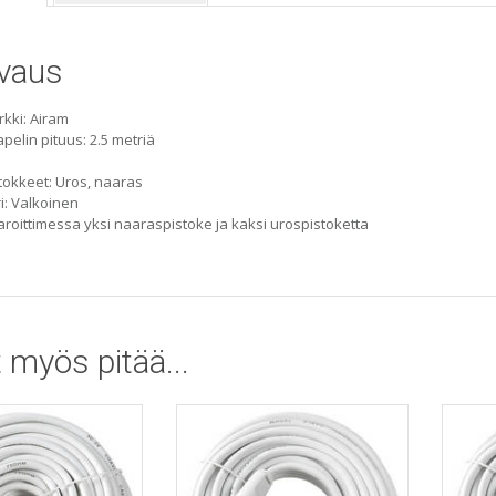
vaus
kki: Airam
pelin pituus: 2.5 metriä
tokkeet: Uros, naaras
i: Valkoinen
roittimessa yksi naaraspistoke ja kaksi urospistoketta
 myös pitää...