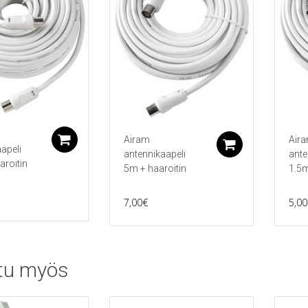
Airam
Air
Lisää ostoskoriin
Lisää ostos
apeli
antennikaapeli
ante
aroitin
5m + haaroitin
1.5m
7,00
€
5,00
tu myös