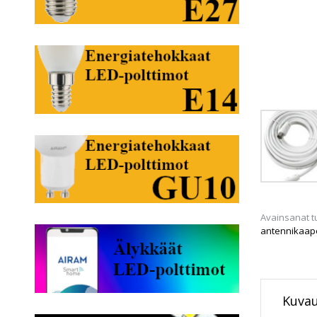
Avainsanat t
antennikaape
Kuva