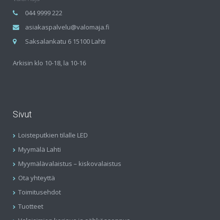
044 9999 222
asiakaspalvelu@valomaja.fi
Saksalankatu 6 15100 Lahti
Arkisin klo 10-18, la 10-16
Sivut
Loisteputkien tilalle LED
Myymälä Lahti
Myymälävalaistus – kiskovalaistus
Ota yhteyttä
Toimitusehdot
Tuotteet