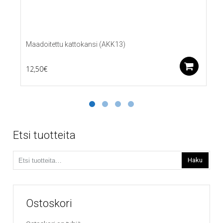
Maadoitettu kattokansi (AKK13)
Lis
12,50
€
Etsi tuotteita
Etsi:
Haku
Ostoskori