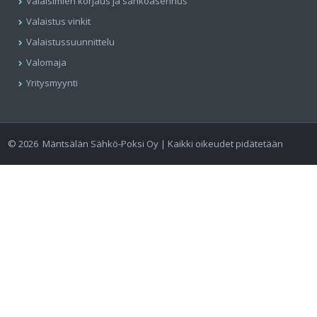
Valaisimien korjaus ja sähköasennus
Valaistus vinkit
Valaistussuunnittelu
Valomaja
Yritysmyynti
©
2026
Mäntsälän Sähkö-Poksi Oy | Kaikki oikeudet pidätetään