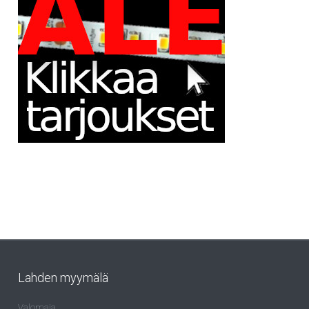
Lahden myymälä
Valomaja