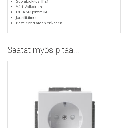
Suojaluokitus: IP21
Väri: Valkoinen
ML ja MK johtimille
Jousiliittimet
Peitelevy tilataan erikseen
Saatat myös pitää...