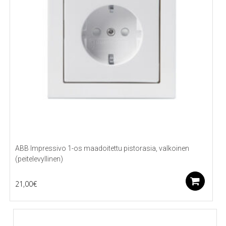
ABB Impressivo 1-os maadoitettu pistorasia, valkoinen
(peitelevyllinen)
Li
21,00
€