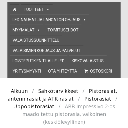
Skip
TUOTTEET
to
content
LED-NAUHAT JA LANGATON OHJAUS
MYYMÄLÄT
TOIMITUSEHDOT
VALAISTUSSUUNNITTELU
VALAISIMIEN KORJAUS JA PALVELUT
LOISTEPUTKIEN TILALLE LED
KISKOVALAISTUS
YRITYSMYYNTI
OTA YHTEYTTÄ
OSTOSKORI
Alkuun
/
Sähkötarvikkeet
/
Pistorasiat,
antennirasiat ja ATK-rasiat
/
Pistorasiat
/
Uppopistorasiat
/
ABB Impressivo 2-os
maadoitettu pistorasia, valkoinen
(keskiölevyllinen)