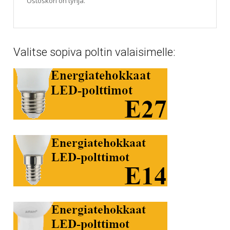
Ostoskori on tyhjä.
Valitse sopiva poltin valaisimelle: