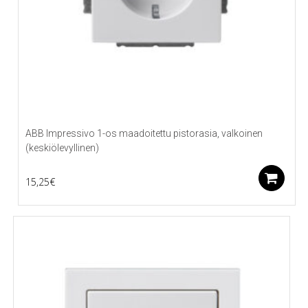
ABB Impressivo 1-os maadoitettu pistorasia, valkoinen
(keskiölevyllinen)
L
15,25
€