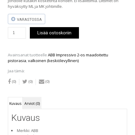
johdolle kutakin kosketinta kohden. Ei lisäliittimiä. Liittimet on
hyväksytty ML ja MK johtimille.
VARASTOSSA
ABB
Lisää ostoskoriin
Impressivo
2-
os
maadoitettu
Avainsanat tuotteelle
ABB Impressivo 2-os maadoitettu
pistorasia,
pistorasia
,
valkoinen (keskiölevyllinen)
valkoinen
(keskiölevyllinen)
Jaa tämä:
määrä
(0)
(0)
(0)
Kuvaus
Arviot (0)
Kuvaus
Merkki: ABB