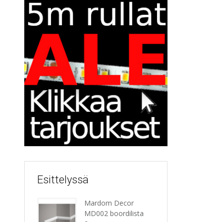
Esittelyssä
Mardom Decor
MD002 boordilista