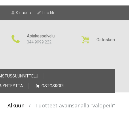
Kirjaudu
Luo tili
Asiakaspalvelu
Ostoskori
044 9999 222
AISTUSSUUNNITTELU
A YHTEYTTÄ
OSTOSKORI
Alkuun
/
Tuotteet avainsanalla “valopeili”