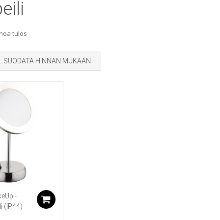
eili
noa tulos
SUODATA HINNAN MUKAAN
keUp -
Lisää ostoskoriin
i (IP44)