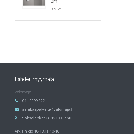
2m
9,90
€
Lahden myymälä
Valomaja
044 9999 222
asiakaspalvelu@valomaja.fi
Saksalankatu 6 15100 Lahti
Arkisin klo 10-18, la 10-16