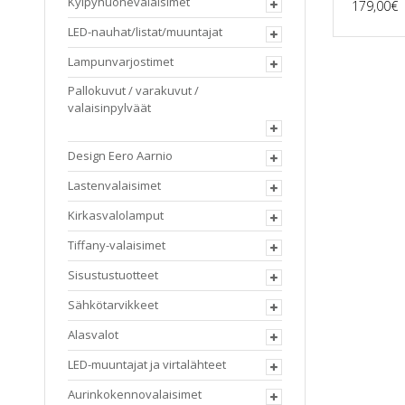
Kylpyhuonevalaisimet
179,00
€
LED-nauhat/listat/muuntajat
Lampunvarjostimet
Pallokuvut / varakuvut /
valaisinpylväät
Design Eero Aarnio
Lastenvalaisimet
Kirkasvalolamput
Tiffany-valaisimet
Sisustustuotteet
Sähkötarvikkeet
Alasvalot
LED-muuntajat ja virtalähteet
Aurinkokennovalaisimet