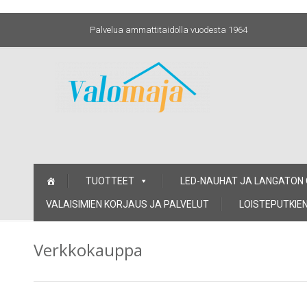
Palvelua ammattitaidolla vuodesta 1964
Skip
TUOTTEET
LED-NAUHAT JA LANGATON
to
content
VALAISIMIEN KORJAUS JA PALVELUT
LOISTEPUTKIEN
Verkkokauppa