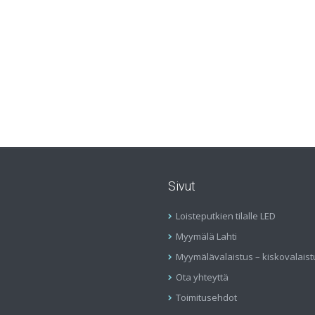
Sivut
Loisteputkien tilalle LED
Myymälä Lahti
Myymälävalaistus – kiskovalaist
Ota yhteyttä
Toimitusehdot