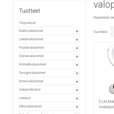
valop
Tuotteet
Näytetään ai
Tarjoukset
Kattovalaisimet
Suodata:
Lattiavalaisimet
Pöytävalaisimet
Seinävalaisimet
Kristallivalaisimet
Designvalaisimet
Kiskovalaisimet
Valaisinkiskot
Lamput
E.Lite Ma
Ulkovalaisimet
meikkipeil