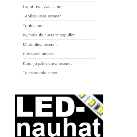
Ladattavat valaisimet
Teollisuusvalaisimet
Tuulettimet
Kylmälaukut ja termospullot
Moduulivalaisimet
Punavalolamput
Katu- ja julkisivuvalaisimet
Toimistovalaisimet