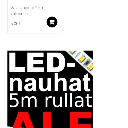
Valaisinjohto 2.5m,
valkoinen
Lisää ostoskoriin
5,00
€