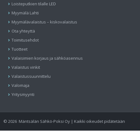
Loisteputkien tilalle LED
Myymälä Lahti
Myymälävalaistus – kiskovalaistus
Ota yhteyttä
Toimitusehdot
Tuotteet
Valaisimien korjaus ja sähköasennus
Valaistus vinkit
Valaistussuunnittelu
Valomaja
Yritysmyynti
©
2026
Mäntsälän Sähkö-Poksi Oy | Kaikki oikeudet pidätetään