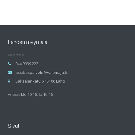
Lahden myymälä
Valomaja
044 9999 222
asiakaspalvelu@valomaja.fi
Saksalankatu 6 15100 Lahti
Arkisin klo 10-18, la 10-16
Sivut