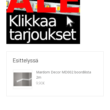
Esittelyssä
Mardom Decor MD002 boordilista
2m
9,90
€