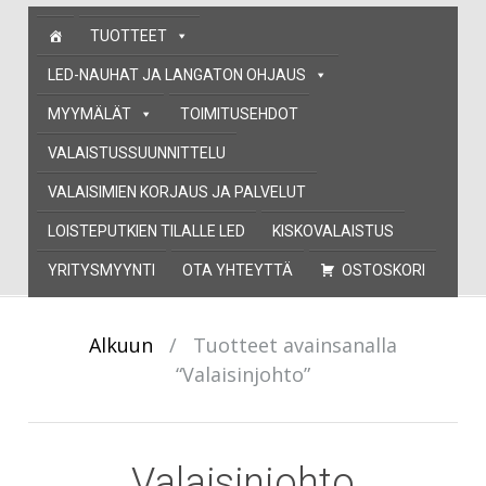
Skip
TUOTTEET
to
content
LED-NAUHAT JA LANGATON OHJAUS
MYYMÄLÄT
TOIMITUSEHDOT
VALAISTUSSUUNNITTELU
VALAISIMIEN KORJAUS JA PALVELUT
LOISTEPUTKIEN TILALLE LED
KISKOVALAISTUS
YRITYSMYYNTI
OTA YHTEYTTÄ
OSTOSKORI
Alkuun
/
Tuotteet avainsanalla
“Valaisinjohto”
Valaisinjohto