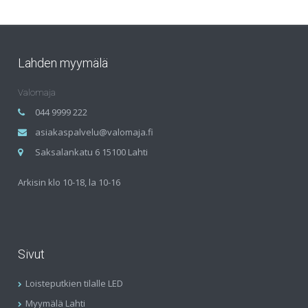
Lahden myymälä
Valomaja
044 9999 222
asiakaspalvelu@valomaja.fi
Saksalankatu 6 15100 Lahti
Arkisin klo 10-18, la 10-16
Sivut
Loisteputkien tilalle LED
Myymälä Lahti