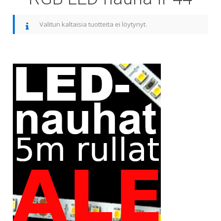
Valitun kaltaisia tuotteita ei löytynyt.