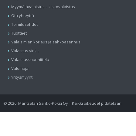
Myymälävalaistus – kiskovalaistus
Ota yhteyttä
Toimitusehdot
Tuotteet
Valaisimien korjaus ja sähköasennus
Valaistus vinkit
Valaistussuunnittelu
Valomaja
Yritysmyynti
©
2026
Mäntsälän Sähkö-Poksi Oy | Kaikki oikeudet pidätetään