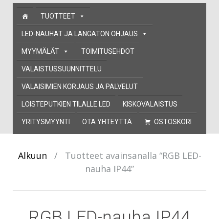
Skip
TUOTTEET
to
content
LED-NAUHAT JA LANGATON OHJAUS
MYYMÄLÄT
TOIMITUSEHDOT
VALAISTUSSUUNNITTELU
VALAISIMIEN KORJAUS JA PALVELUT
LOISTEPUTKIEN TILALLE LED
KISKOVALAISTUS
YRITYSMYYNTI
OTA YHTEYTTÄ
OSTOSKORI
Alkuun
/
Tuotteet avainsanalla “RGB LED-
nauha IP44”
RGB LED-nauha IP44