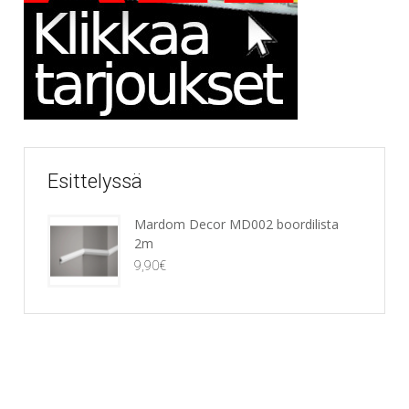
Esittelyssä
Mardom Decor MD002 boordilista
2m
9,90
€