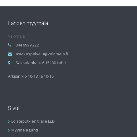
Lahden myymälä
Valomaja
044 9999 222
asiakaspalvelu@valomaja.fi
Saksalankatu 6 15100 Lahti
Arkisin klo 10-18, la 10-16
Sivut
Loisteputkien tilalle LED
Myymälä Lahti