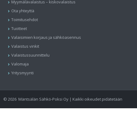
Myymälävalaistus – kiskovalaistus
Ota yhteyttä
Toimitusehdot
Tuotteet
Valaisimien korjaus ja sähköasennus
Valaistus vinkit
Valaistussuunnittelu
Valomaja
Yritysmyynti
©
2026
Mäntsälän Sähkö-Poksi Oy | Kaikki oikeudet pidätetään