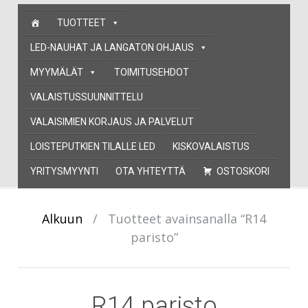
Skip
TUOTTEET
to
content
LED-NAUHAT JA LANGATON OHJAUS
MYYMÄLÄT
TOIMITUSEHDOT
VALAISTUSSUUNNITTELU
VALAISIMIEN KORJAUS JA PALVELUT
LOISTEPUTKIEN TILALLE LED
KISKOVALAISTUS
YRITYSMYYNTI
OTA YHTEYTTÄ
OSTOSKORI
Alkuun
/
Tuotteet avainsanalla “R14
paristo”
R14 paristo