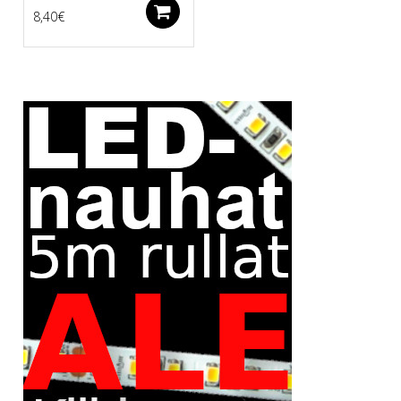
Lisää ostoskoriin
8,40
€