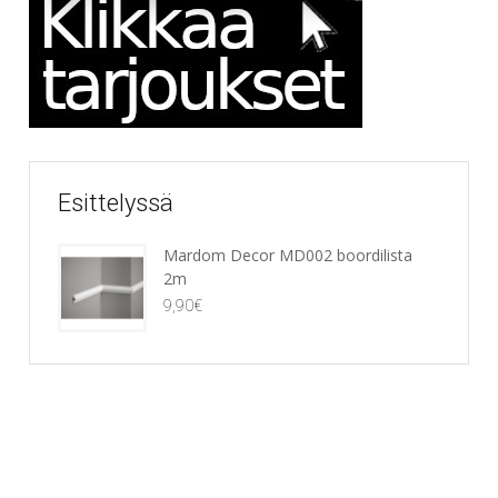
Esittelyssä
Mardom Decor MD002 boordilista
2m
9,90
€