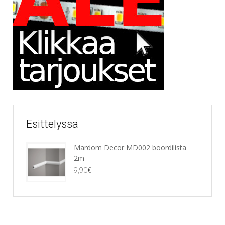
Esittelyssä
Mardom Decor MD002 boordilista
2m
9,90
€