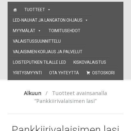
Skip
TUOTTEET
to
content
LED-NAUHAT JA LANGATON OHJAUS
MYYMÄLÄT
TOIMITUSEHDOT
VALAISTUSSUUNNITTELU
VALAISIMIEN KORJAUS JA PALVELUT
LOISTEPUTKIEN TILALLE LED
KISKOVALAISTUS
YRITYSMYYNTI
OTA YHTEYTTÄ
OSTOSKORI
Alkuun
/
Tuotteet avainsanalla
“Pankkiirivalaisimen lasi”
Pankkiirivalaisimen lasi