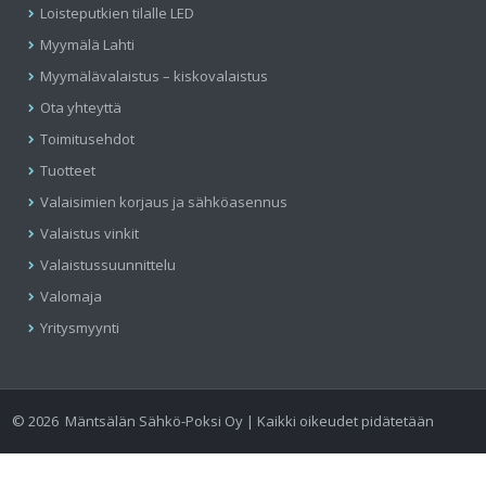
Loisteputkien tilalle LED
Myymälä Lahti
Myymälävalaistus – kiskovalaistus
Ota yhteyttä
Toimitusehdot
Tuotteet
Valaisimien korjaus ja sähköasennus
Valaistus vinkit
Valaistussuunnittelu
Valomaja
Yritysmyynti
©
2026
Mäntsälän Sähkö-Poksi Oy | Kaikki oikeudet pidätetään