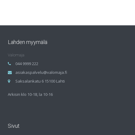
Lahden myymälä
Valomaja
044 9999 222
asiakaspalvelu@valomaja.fi
Saksalankatu 6 15100 Lahti
Arkisin klo 10-18, la 10-16
Sivut