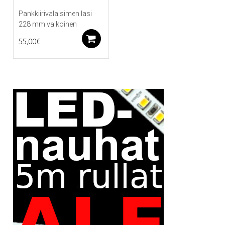
Pankkiirivalaisimen lasi
228 mm valkoinen
Lisää ostoskoriin
55,00
€