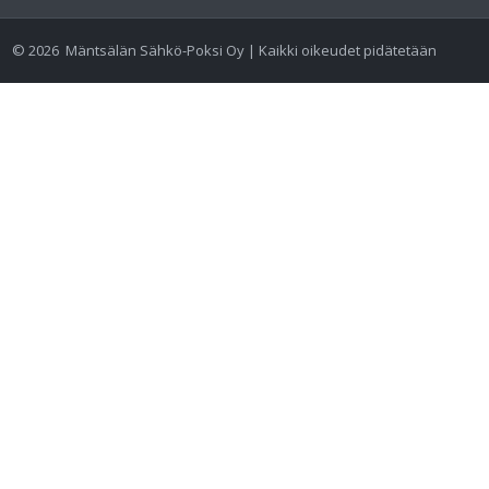
©
2026
Mäntsälän Sähkö-Poksi Oy | Kaikki oikeudet pidätetään