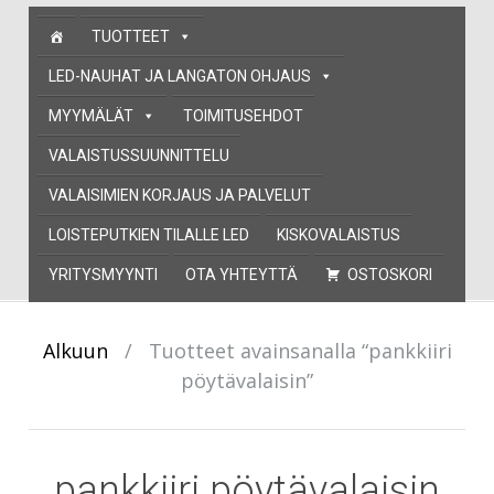
Skip
TUOTTEET
to
content
LED-NAUHAT JA LANGATON OHJAUS
MYYMÄLÄT
TOIMITUSEHDOT
VALAISTUSSUUNNITTELU
VALAISIMIEN KORJAUS JA PALVELUT
LOISTEPUTKIEN TILALLE LED
KISKOVALAISTUS
YRITYSMYYNTI
OTA YHTEYTTÄ
OSTOSKORI
Alkuun
/
Tuotteet avainsanalla “pankkiiri
pöytävalaisin”
pankkiiri pöytävalaisin