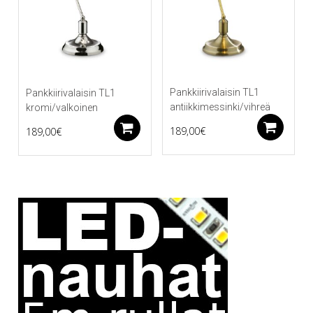
Pankkiirivalaisin TL1
Pankkiirivalaisin TL1
antiikkimessinki/vihreä
kromi/valkoinen
Li
Lisää ostoskoriin
189,00
€
189,00
€