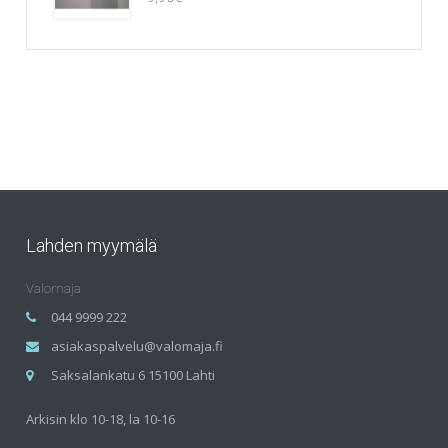
Lahden myymälä
Valomaja
044 9999 222
asiakaspalvelu@valomaja.fi
Saksalankatu 6 15100 Lahti
Arkisin klo 10-18, la 10-16