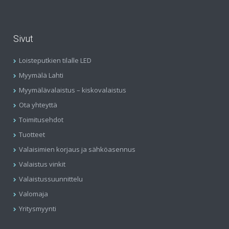
Sivut
Loisteputkien tilalle LED
Myymälä Lahti
Myymälävalaistus – kiskovalaistus
Ota yhteyttä
Toimitusehdot
Tuotteet
Valaisimien korjaus ja sähköasennus
Valaistus vinkit
Valaistussuunnittelu
Valomaja
Yritysmyynti