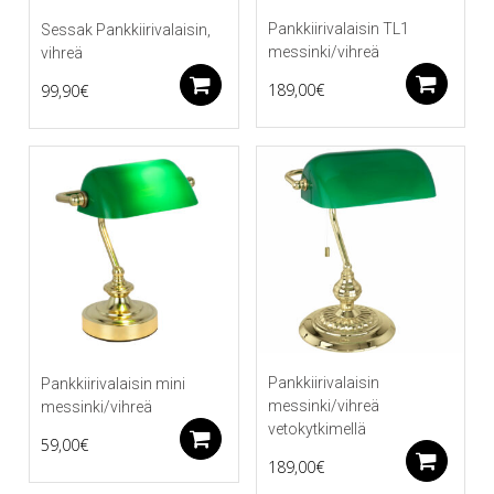
Pankkiirivalaisin TL1
Sessak Pankkiirivalaisin,
messinki/vihreä
vihreä
Li
Lisää ostoskoriin
189,00
€
99,90
€
Pankkiirivalaisin
Pankkiirivalaisin mini
messinki/vihreä
messinki/vihreä
vetokytkimellä
Lisää ostoskoriin
59,00
€
Li
189,00
€