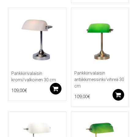
Pankkiirivalaisin
Pankkiirivalaisin
antiikkimessinki/vihreä 30
kromi/valkoinen 30 cm
cm
Lisää ostoskoriin
109,00
€
Li
109,00
€