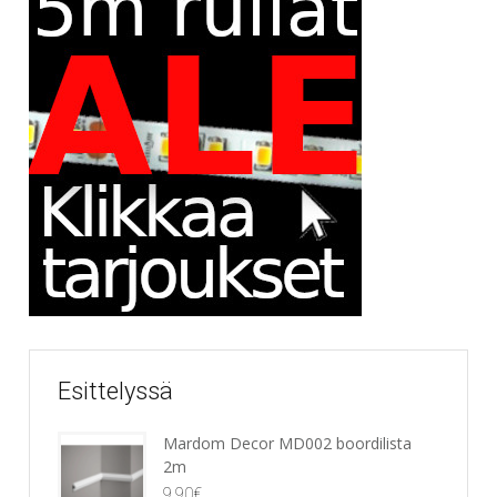
Esittelyssä
Mardom Decor MD002 boordilista
2m
9,90
€