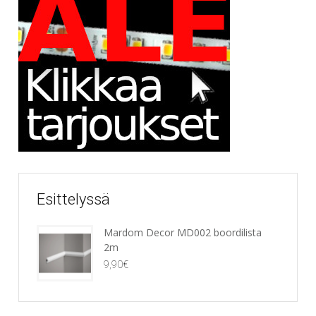
Esittelyssä
Mardom Decor MD002 boordilista
2m
9,90
€