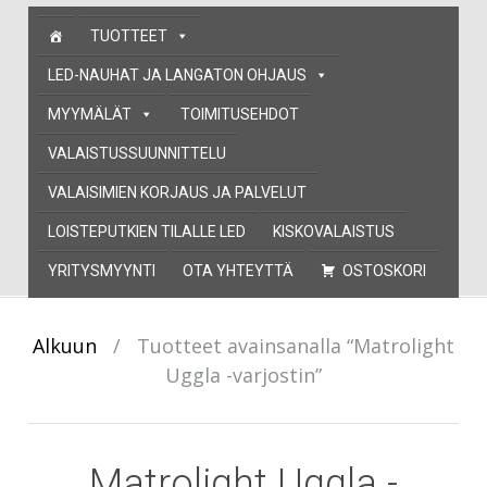
Skip
TUOTTEET
to
content
LED-NAUHAT JA LANGATON OHJAUS
MYYMÄLÄT
TOIMITUSEHDOT
VALAISTUSSUUNNITTELU
VALAISIMIEN KORJAUS JA PALVELUT
LOISTEPUTKIEN TILALLE LED
KISKOVALAISTUS
YRITYSMYYNTI
OTA YHTEYTTÄ
OSTOSKORI
Alkuun
/
Tuotteet avainsanalla “Matrolight
Uggla -varjostin”
Matrolight Uggla -