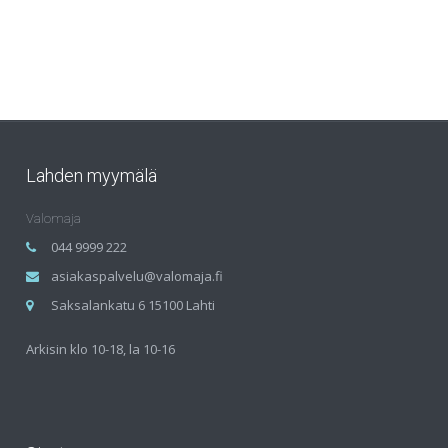
Lahden myymälä
Valomaja
044 9999 222
asiakaspalvelu@valomaja.fi
Saksalankatu 6 15100 Lahti
Arkisin klo 10-18, la 10-16