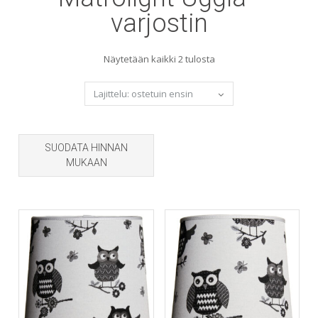
varjostin
Sorted
Näytetään kaikki 2 tulosta
by
popularity
SUODATA HINNAN
MUKAAN