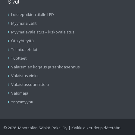
Sivut
Loisteputkien tilalle LED
Myymälä Lahti
Myymälävalaistus – kiskovalaistus
Ota yhteyttä
Toimitusehdot
Tuotteet
Valaisimien korjaus ja sähköasennus
Valaistus vinkit
Valaistussuunnittelu
Valomaja
Yritysmyynti
©
2026
Mäntsälän Sähkö-Poksi Oy | Kaikki oikeudet pidätetään