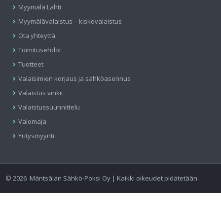
Myymälä Lahti
Myymälävalaistus – kiskovalaistus
Ota yhteyttä
Toimitusehdot
Tuotteet
Valaisimien korjaus ja sähköasennus
Valaistus vinkit
Valaistussuunnittelu
Valomaja
Yritysmyynti
©
2026
Mäntsälän Sähkö-Poksi Oy | Kaikki oikeudet pidätetään