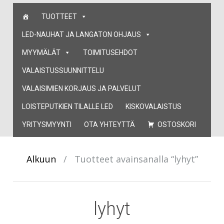
Skip
TUOTTEET
to
content
LED-NAUHAT JA LANGATON OHJAUS
MYYMÄLÄT
TOIMITUSEHDOT
VALAISTUSSUUNNITTELU
VALAISIMIEN KORJAUS JA PALVELUT
LOISTEPUTKIEN TILALLE LED
KISKOVALAISTUS
YRITYSMYYNTI
OTA YHTEYTTÄ
OSTOSKORI
Alkuun
/
Tuotteet avainsanalla “lyhyt”
lyhyt