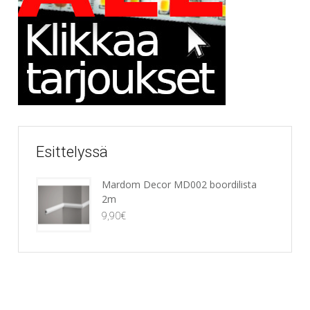
Esittelyssä
Mardom Decor MD002 boordilista
2m
9,90
€