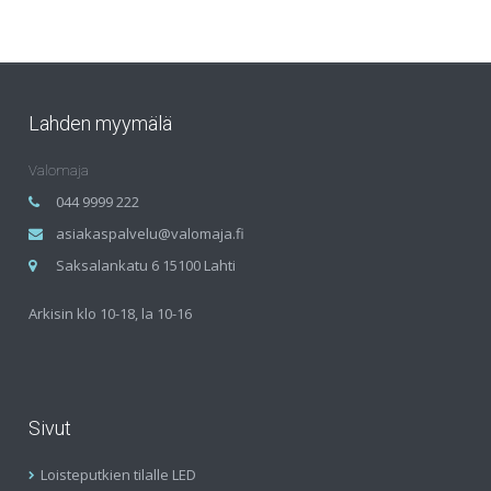
Lahden myymälä
Valomaja
044 9999 222
asiakaspalvelu@valomaja.fi
Saksalankatu 6 15100 Lahti
Arkisin klo 10-18, la 10-16
Sivut
Loisteputkien tilalle LED