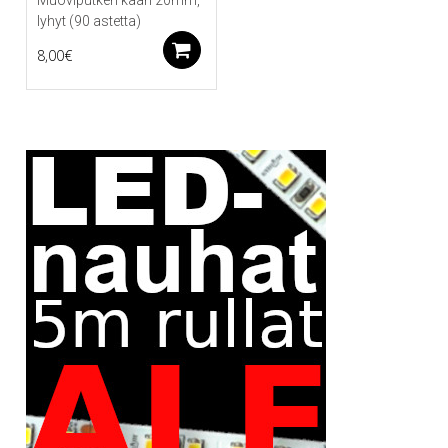
lyhyt (90 astetta)
Lisää ostoskoriin
8,00
€