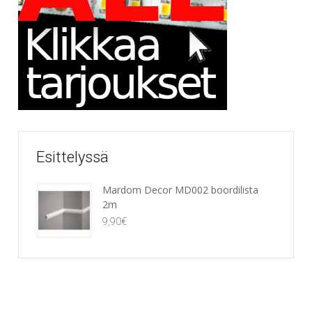
Esittelyssä
Mardom Decor MD002 boordilista
2m
9,90
€