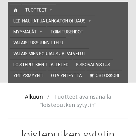
Skip
TUOTTEET
to
content
LED-NAUHAT JA LANGATON OHJAUS
MYYMÄLÄT
TOIMITUSEHDOT
VALAISTUSSUUNNITTELU
VALAISIMIEN KORJAUS JA PALVELUT
LOISTEPUTKIEN TILALLE LED
KISKOVALAISTUS
YRITYSMYYNTI
OTA YHTEYTTÄ
OSTOSKORI
Alkuun
/
Tuotteet avainsanalla
“loisteputken sytytin”
loisteputken sytytin