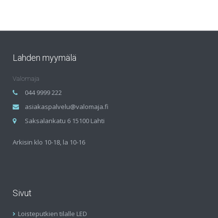
Lahden myymälä
Valomaja
044 9999 222
asiakaspalvelu@valomaja.fi
Saksalankatu 6 15100 Lahti
Arkisin klo 10-18, la 10-16
Sivut
Loisteputkien tilalle LED