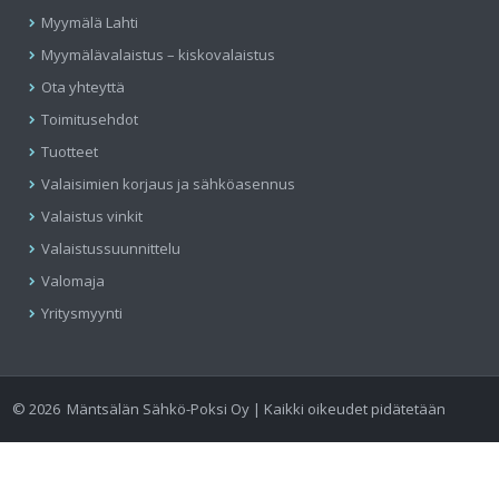
Myymälä Lahti
Myymälävalaistus – kiskovalaistus
Ota yhteyttä
Toimitusehdot
Tuotteet
Valaisimien korjaus ja sähköasennus
Valaistus vinkit
Valaistussuunnittelu
Valomaja
Yritysmyynti
©
2026
Mäntsälän Sähkö-Poksi Oy | Kaikki oikeudet pidätetään