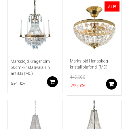
ALE!
Markslöjd Hanaskog -
Markslöjd Krageholm
kristalliplafondi (MC)
50cm -kristallivalaisin,
antiikki (MC)
449,00
€
Lisää ostoskoriin
634,00
€
Alkuperäinen
Nykyinen
Li
299,00
€
hinta
hinta
oli:
on:
449,00€.
299,00€.