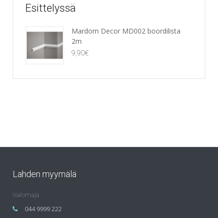
Esittelyssä
Mardom Decor MD002 boordilista
2m
9,90
€
Lahden myymälä
Valomaja
044 9999 222