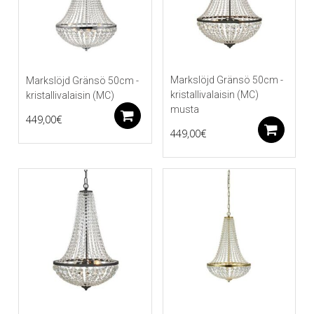
Markslöjd Gränsö 50cm -
Markslöjd Gränsö 50cm -
kristallivalaisin (MC)
kristallivalaisin (MC)
musta
Lisää ostoskoriin
449,00
€
Li
449,00
€