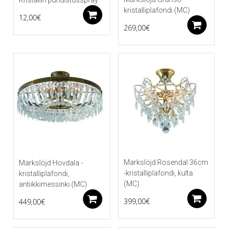
kristalliplafondi (MC)
Lisää ostoskoriin
12,00
€
Li
269,00
€
Markslöjd Rosendal 36cm
Markslöjd Hovdala -
-kristalliplafondi, kulta
kristalliplafondi,
(MC)
antiikkimessinki (MC)
Li
Lisää ostoskoriin
399,00
€
449,00
€