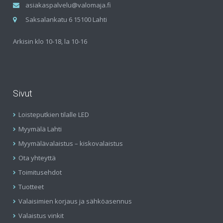
asiakaspalvelu@valomaja.fi
Saksalankatu 6 15100 Lahti
Arkisin klo 10-18, la 10-16
Sivut
Loisteputkien tilalle LED
Myymälä Lahti
Myymälävalaistus – kiskovalaistus
Ota yhteyttä
Toimitusehdot
Tuotteet
Valaisimien korjaus ja sähköasennus
Valaistus vinkit