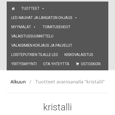
Skip
TUOTTEET
to
content
LED-NAUHAT JA LANGATON OHJAUS
MYYMÄLÄT
TOIMITUSEHDOT
VALAISTUSSUUNNITTELU
VALAISIMIEN KORJAUS JA PALVELUT
LOISTEPUTKIEN TILALLE LED
KISKOVALAISTUS
YRITYSMYYNTI
OTA YHTEYTTÄ
OSTOSKORI
Alkuun
/
Tuotteet avainsanalla “kristalli”
kristalli