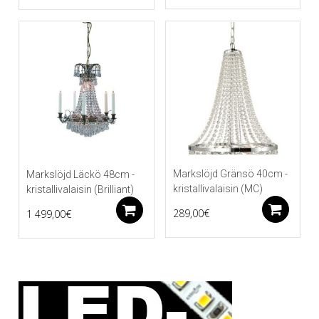
Markslöjd Gränsö 40cm -
Markslöjd Läckö 48cm -
kristallivalaisin (MC)
kristallivalaisin (Brilliant)
Li
Lisää ostoskoriin
289,00
€
1 499,00
€