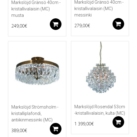
Markslöjd Gränsö 40cm -
Markslöjd Gränsö 40cm -
kristallivalaisin (MC)
kristallivalaisin (MC)
messinki
musta
Li
Lisää ostoskoriin
279,00
€
249,00
€
Markslöjd Rosendal 53cm
Markslöjd Strömsholm -
-kristallivalaisin, kulta (MC)
kristalliplafondi,
antiikinmessinki (MC)
Li
1 399,00
€
Lisää ostoskoriin
389,00
€