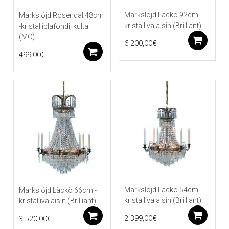
Markslöjd Läckö 92cm -
Markslöjd Rosendal 48cm
kristallivalaisin (Brilliant)
-kristalliplafondi, kulta
(MC)
Li
6 200,00
€
Lisää ostoskoriin
499,00
€
Markslöjd Läckö 54cm -
Markslöjd Läckö 66cm -
kristallivalaisin (Brilliant)
kristallivalaisin (Brilliant)
Li
Lisää ostoskoriin
2 399,00
€
3 520,00
€