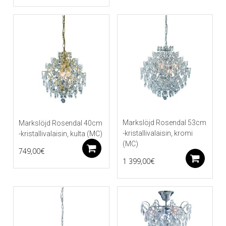
Markslöjd Rosendal 53cm
Markslöjd Rosendal 40cm
-kristallivalaisin, kromi
-kristallivalaisin, kulta (MC)
(MC)
Lisää ostoskoriin
749,00
€
Li
1 399,00
€