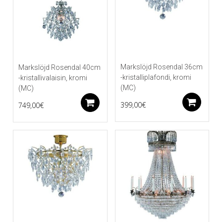
Markslöjd Rosendal 36cm
Markslöjd Rosendal 40cm
-kristalliplafondi, kromi
-kristallivalaisin, kromi
(MC)
(MC)
Li
Lisää ostoskoriin
399,00
€
749,00
€