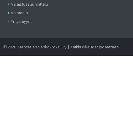
Valaistussuunnittelu
Valomaja
Yritysmyynti
©
2026
Mäntsälän Sähkö-Poksi Oy | Kaikki oikeudet pidätetään