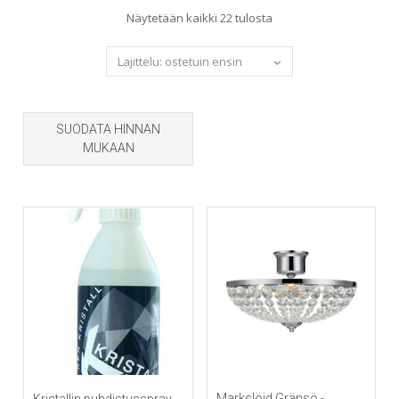
Sorted
Näytetään kaikki 22 tulosta
by
popularity
SUODATA HINNAN
MUKAAN
Markslöjd Gränsö -
Kristallin puhdistusspray