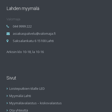
Lahden myymälä
Valomaja
044 9999 222
asiakaspalvelu@valomaja.fi
Saksalankatu 6 15100 Lahti
Arkisin klo 10-18, la 10-16
Sivut
Loisteputkien tilalle LED
Myymälä Lahti
Myymälävalaistus – kiskovalaistus
Ota yhteyttä