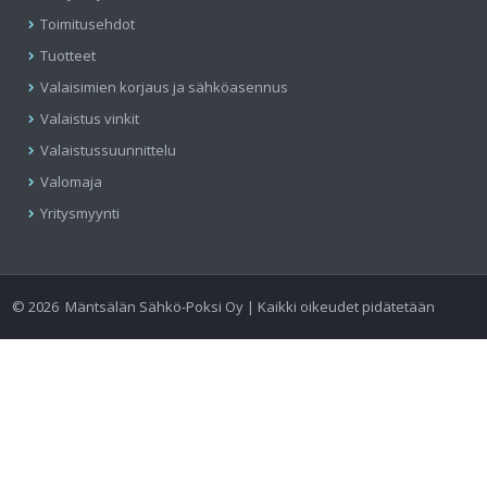
Toimitusehdot
Tuotteet
Valaisimien korjaus ja sähköasennus
Valaistus vinkit
Valaistussuunnittelu
Valomaja
Yritysmyynti
©
2026
Mäntsälän Sähkö-Poksi Oy | Kaikki oikeudet pidätetään