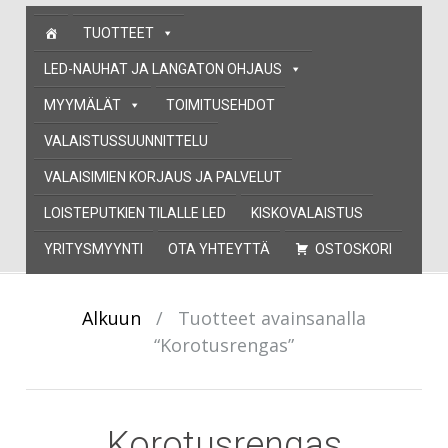
Skip
TUOTTEET
to
content
LED-NAUHAT JA LANGATON OHJAUS
MYYMÄLÄT
TOIMITUSEHDOT
VALAISTUSSUUNNITTELU
VALAISIMIEN KORJAUS JA PALVELUT
LOISTEPUTKIEN TILALLE LED
KISKOVALAISTUS
YRITYSMYYNTI
OTA YHTEYTTÄ
OSTOSKORI
Alkuun
/
Tuotteet avainsanalla
“Korotusrengas”
Korotusrengas