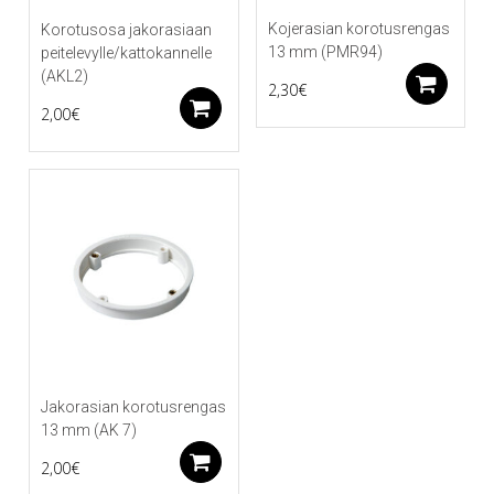
Kojerasian korotusrengas
Korotusosa jakorasiaan
13 mm (PMR94)
peitelevylle/kattokannelle
(AKL2)
Li
2,30
€
Lisää ostoskoriin
2,00
€
Jakorasian korotusrengas
13 mm (AK 7)
Lisää ostoskoriin
2,00
€