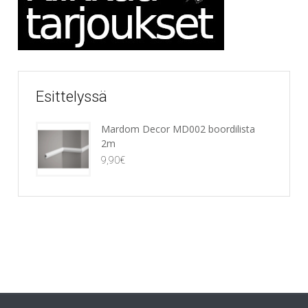
Esittelyssä
Mardom Decor MD002 boordilista
2m
9,90
€