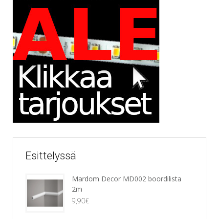
Esittelyssä
Mardom Decor MD002 boordilista
2m
9,90
€