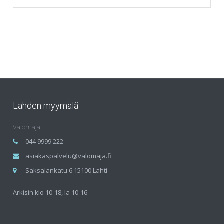
Lahden myymälä
Valomaja
044 9999 222
asiakaspalvelu@valomaja.fi
Saksalankatu 6 15100 Lahti
Arkisin klo 10-18, la 10-16