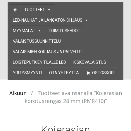
Skip
TUOTTEET
to
content
LED-NAUHAT JA LANGATON OHJAUS
MYYMÄLÄT
TOIMITUSEHDOT
VALAISTUSSUUNNITTELU
VALAISIMIEN KORJAUS JA PALVELUT
LOISTEPUTKIEN TILALLE LED
KISKOVALAISTUS
YRITYSMYYNTI
OTA YHTEYTTÄ
OSTOSKORI
Alkuun
/
Tuotteet avainsanalla “Kojerasian
korotusrengas 28 mm (PMR410)”
Kojerasian