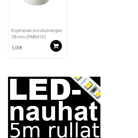
Kojerasian korotusrengas
28 mm (PMR410)
Lisää ostoskoriin
3,00
€