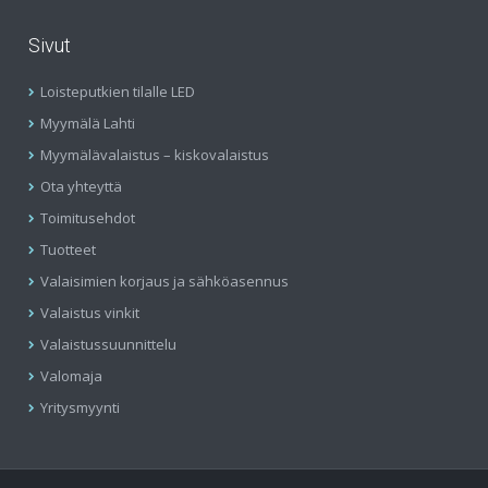
Sivut
Loisteputkien tilalle LED
Myymälä Lahti
Myymälävalaistus – kiskovalaistus
Ota yhteyttä
Toimitusehdot
Tuotteet
Valaisimien korjaus ja sähköasennus
Valaistus vinkit
Valaistussuunnittelu
Valomaja
Yritysmyynti