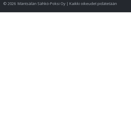
©
2026
Mäntsälän Sähkö-Poksi Oy | Kaikki oikeudet pidätetään