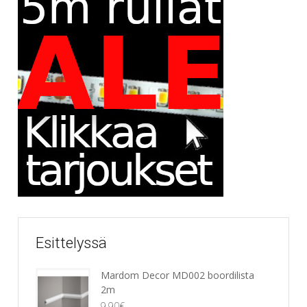
Esittelyssä
Mardom Decor MD002 boordilista
2m
9,90
€