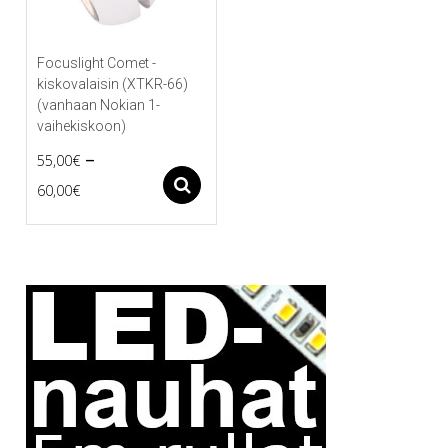
Focuslight Comet -
kiskovalaisin (XTKR-66)
(vanhaan Nokian 1-
vaihekiskoon)
–
55,00
€
Price
Asetukset
60,00
€
Tällä
range:
tuotteella
55,00€
on
useampi
through
muunnelma.
60,00€
Voit
tehdä
valinnat
tuotteen
sivulla.