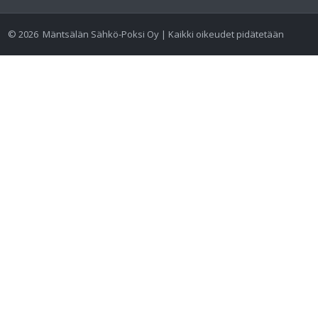
©
2026
Mäntsälän Sähkö-Poksi Oy | Kaikki oikeudet pidätetään