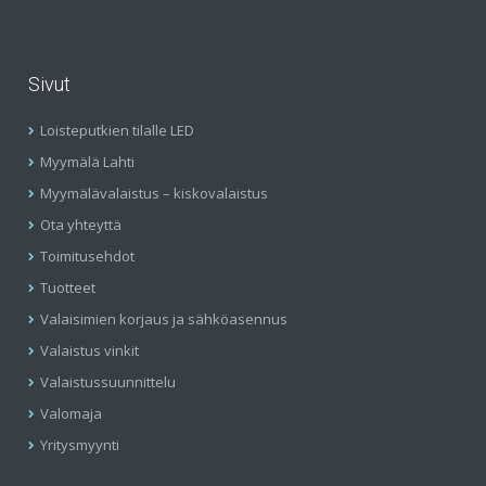
Sivut
Loisteputkien tilalle LED
Myymälä Lahti
Myymälävalaistus – kiskovalaistus
Ota yhteyttä
Toimitusehdot
Tuotteet
Valaisimien korjaus ja sähköasennus
Valaistus vinkit
Valaistussuunnittelu
Valomaja
Yritysmyynti