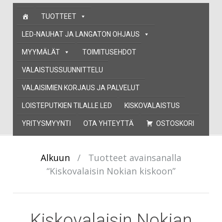
Skip
TUOTTEET
to
content
LED-NAUHAT JA LANGATON OHJAUS
MYYMÄLÄT
TOIMITUSEHDOT
VALAISTUSSUUNNITTELU
VALAISIMIEN KORJAUS JA PALVELUT
LOISTEPUTKIEN TILALLE LED
KISKOVALAISTUS
YRITYSMYYNTI
OTA YHTEYTTÄ
OSTOSKORI
Alkuun
/
Tuotteet avainsanalla
“Kiskovalaisin Nokian kiskoon”
Kiskovalaisin Nokian