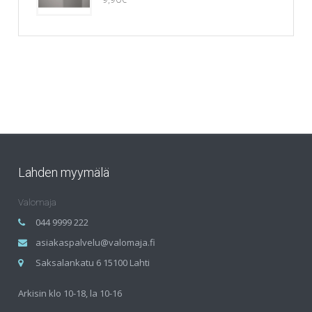
Lahden myymälä
Valomaja
044 9999 222
asiakaspalvelu@valomaja.fi
Saksalankatu 6 15100 Lahti
Arkisin klo 10-18, la 10-16