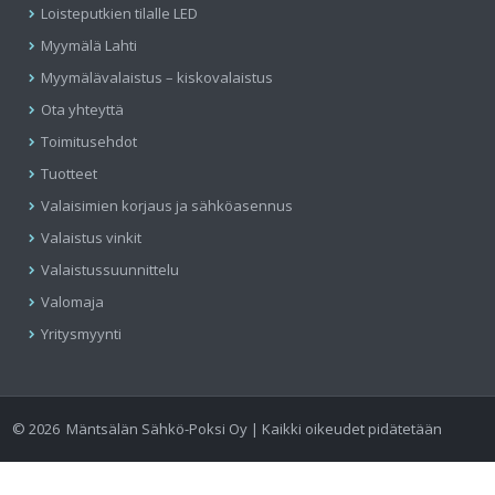
Loisteputkien tilalle LED
Myymälä Lahti
Myymälävalaistus – kiskovalaistus
Ota yhteyttä
Toimitusehdot
Tuotteet
Valaisimien korjaus ja sähköasennus
Valaistus vinkit
Valaistussuunnittelu
Valomaja
Yritysmyynti
©
2026
Mäntsälän Sähkö-Poksi Oy | Kaikki oikeudet pidätetään