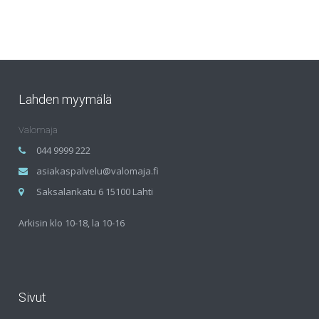
Lahden myymälä
Valomaja
044 9999 222
asiakaspalvelu@valomaja.fi
Saksalankatu 6 15100 Lahti
Arkisin klo 10-18, la 10-16
Sivut