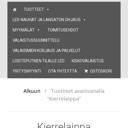
Skip
TUOTTEET
to
content
LED-NAUHAT JA LANGATON OHJAUS
MYYMÄLÄT
TOIMITUSEHDOT
VALAISTUSSUUNNITTELU
VALAISIMIEN KORJAUS JA PALVELUT
LOISTEPUTKIEN TILALLE LED
KISKOVALAISTUS
YRITYSMYYNTI
OTA YHTEYTTÄ
OSTOSKORI
Alkuun
/
Tuotteet avainsanalla
“Kierrelaippa”
Kierrelaippa