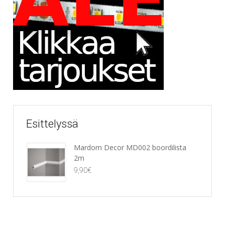
Esittelyssä
Mardom Decor MD002 boordilista
2m
9,90
€