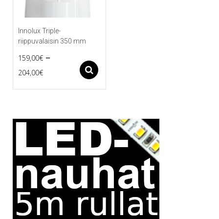
Innolux Triple-
riippuvalaisin 350 mm
–
159,00
€
Price
Asetukset
204,00
€
Tällä
range:
tuotteella
159,00€
on
useampi
through
muunnelma.
204,00€
Voit
tehdä
valinnat
tuotteen
sivulla.