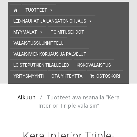
Skip
TUOTTEET
to
content
LED-NAUHAT JA LANGATON OHJAUS
MYYMÄLÄT
TOIMITUSEHDOT
VALAISTUSSUUNNITTELU
VALAISIMIEN KORJAUS JA PALVELUT
LOISTEPUTKIEN TILALLE LED
KISKOVALAISTUS
YRITYSMYYNTI
OTA YHTEYTTÄ
OSTOSKORI
Alkuun
/
Tuotteet avainsanalla “Kera
Interior Triple-valaisin”
Kera Interior Triple-