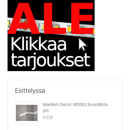
Esittelyssä
Mardom Decor MD002 boordilista
2m
9,90
€