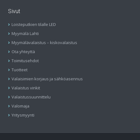
Sivut
Loisteputkien tilalle LED
Myymälä Lahti
Myymälävalaistus – kiskovalaistus
Ota yhteyttä
Toimitusehdot
Tuotteet
Valaisimien korjaus ja sähköasennus
Valaistus vinkit
Valaistussuunnittelu
Valomaja
Yritysmyynti