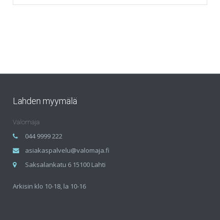
Lahden myymälä
Valomaja
044 9999 222
asiakaspalvelu@valomaja.fi
Saksalankatu 6 15100 Lahti
Arkisin klo 10-18, la 10-16