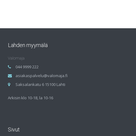
Lahden myymälä
Valomaja
044 9999 222
asiakaspalvelu@valomaja.fi
Saksalankatu 6 15100 Lahti
Arkisin klo 10-18, la 10-16
Sivut