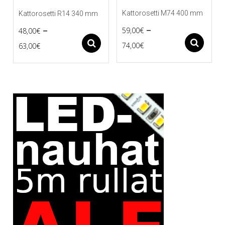
Kattorosetti M74 400 mm
Kattorosetti R14 340 mm
–
–
59,00
€
48,00
€
Price
Price
As
Asetukset
74,00
€
63,00
€
Tällä
Tällä
range:
range:
tuotteella
tuotteella
59,00€
48,00€
on
on
useampi
useampi
through
through
muunnelma.
muunnelma.
74,00€
63,00€
Voit
Voit
tehdä
tehdä
valinnat
valinnat
tuotteen
tuotteen
sivulla.
sivulla.