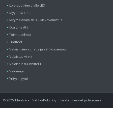
Loisteputkien tilalle LED
Myymälä Lahti
Myymälävalaistus – kiskovalaistus
Ota yhteyttä
Toimitusehdot
Tuotteet
Valaisimien korjaus ja sähköasennus
Valaistus vinkit
Valaistussuunnittelu
Valomaja
Yritysmyynti
©
2026
Mäntsälän Sähkö-Poksi Oy | Kaikki oikeudet pidätetään