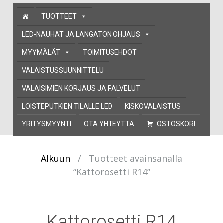
Skip
TUOTTEET
to
content
LED-NAUHAT JA LANGATON OHJAUS
MYYMÄLÄT
TOIMITUSEHDOT
VALAISTUSSUUNNITTELU
VALAISIMIEN KORJAUS JA PALVELUT
LOISTEPUTKIEN TILALLE LED
KISKOVALAISTUS
YRITYSMYYNTI
OTA YHTEYTTÄ
OSTOSKORI
Alkuun
/
Tuotteet avainsanalla
“Kattorosetti R14”
Kattorosetti R14