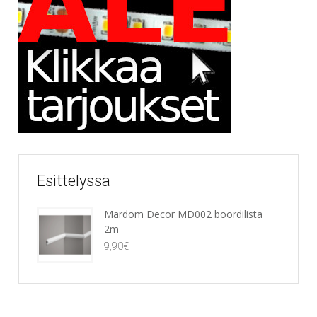
Esittelyssä
Mardom Decor MD002 boordilista
2m
9,90
€